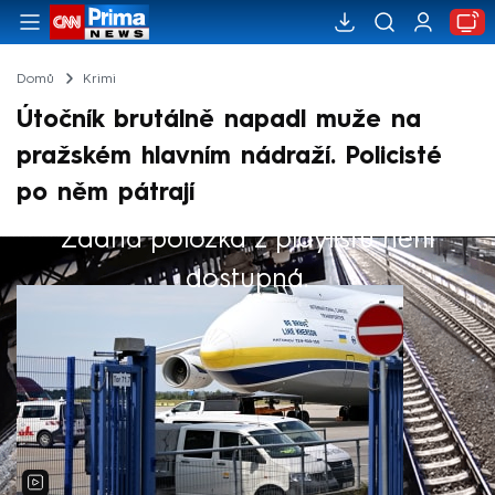
Domů
Krimi
Útočník brutálně napadl muže na
pražském hlavním nádraží. Policisté
po něm pátrají
Žádná položka z playlistu není
Výběr redakce
dostupná.