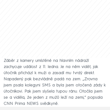
Záběr z kamery umístěné na hlavním nádraží
zachycuje událost z 11. ledna. Je na něm vidět, jak
útočník přichází k muži a zasadí mu tvrdý direkt.
Napadený pak bezvládně padá na zem. „Zrovna
jsem psala kolegyni SMS a byla jsem otočená zády k
útočníkovi. Pak jsem slyšela tupou ránu. Otočila jsem
se a viděla, že jeden z mužů leží na zemi,“ popsala
CNN Prima NEWS svědkyně.