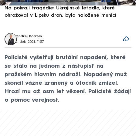
Na pokraji tragédie: Ukrajinské letadlo, které
P
ohrožoval v Lipsku dron, bylo naložené municí
e
Ondřej Pořízek
2. dub 2021, 11:57
Policisté vyšetřují brutální napadení, které
se stalo na jednom z nástupišť na
pražském hlavním nádraží. Napadený muž
skončil vážně zraněný a útočník zmizel.
Hrozí mu až osm let vězení. Policisté žádají
o pomoc veřejnost.