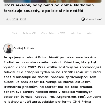
Hrozí sekerou, nahý běhá po domě. Narkoman
terorizuje sousedy, z policie si nic nedělá
6 min čtení
1. dub 2021, 22:23
útok
Policie ČR
CNN Prima NEWS
věznice
krimi
Ondřej Pořízek
Je spojený s televizí Prima téměř po celou svou kariéru.
Podílel se na vzniku nového pořadu Krimi Live, který byl
vysílán v roce 2007. Přes krátké zastávky ve zpravodajské
televizi Z1 a časopisu Týden se na začátku roku 2010 vrátil
zpět a nastoupil do domácí redakce zpravodajství. Tam
působí už přes deset let. Věnuje se hlavně aktuálním
kriminálním případům, na starost má ale také armádu.
Během své kariéry natáčel hned v několika válečných
oblastech (Gruzie, Kosovo, Irák, Afghánistán, Mali). Aktuálně
je jednou z tváří zpravodajské platformy CNN Prima