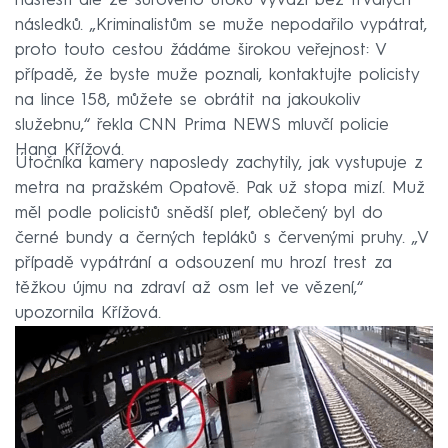
naštěstí ale ze surového útoku vyvázl bez trvalých
následků. „Kriminalistům se muže nepodařilo vypátrat,
proto touto cestou žádáme širokou veřejnost: V
případě, že byste muže poznali, kontaktujte policisty
na lince 158, můžete se obrátit na jakoukoliv
služebnu,“ řekla CNN Prima NEWS mluvčí policie
Hana Křížová.
Útočníka kamery naposledy zachytily, jak vystupuje z
metra na pražském Opatově. Pak už stopa mizí. Muž
měl podle policistů snědší pleť, oblečený byl do
černé bundy a černých tepláků s červenými pruhy. „V
případě vypátrání a odsouzení mu hrozí trest za
těžkou újmu na zdraví až osm let ve vězení,“
upozornila Křížová.