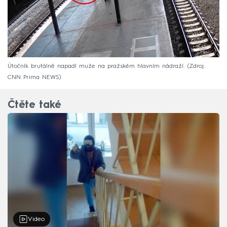
Útočník brutálně napadl muže na pražském hlavním nádraží.
Zdroj:
CNN Prima NEWS
Čtěte také
Video