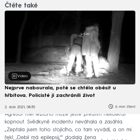
Čtěte také
Video
Nejprve nabourala, poté se chtěla oběsit u
hřbitova. Policisté jí zachránili život
6 min čtení
2. dub 2021, 08:35
Agresor měl ležícího muže ještě předtím několikrát
kopnout. Svědkyně incidentu neváhala a zasáhla.
„Zeptala jsem toho stojícího, co tam vyvádí, a on mi
řekl: ‚Debil má epilepsii,‘“ dodala žena.