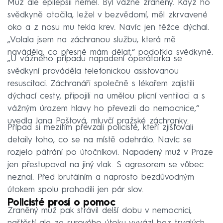
Muž ale epilepsii neměl. Byl vážně zraněný. Když ho
svědkyně otočila, ležel v bezvědomí, měl zkrvavené
oko a z nosu mu tekla krev. Navíc jen těžce dýchal.
„Volala jsem na záchranou službu, která mě
naváděla, co přesně mám dělat,“ podotkla svědkyně.
„U vážného případu napadení operátorka se
svědkyní prováděla telefonickou asistovanou
resuscitaci. Záchranáři společně s lékařem zajistili
dýchací cesty, připojili na umělou plicní ventilaci a s
vážným úrazem hlavy ho převezli do nemocnice,“
uvedla Jana Poštová, mluvčí pražské záchranky.
Případ si mezitím převzali policisté, kteří zjišťovali
detaily toho, co se na místě odehrálo. Navíc se
rozjelo pátrání po útočníkovi. Napadený muž v Praze
jen přestupoval na jiný vlak. S agresorem se vůbec
neznal. Před brutálním a naprosto bezdůvodným
útokem spolu prohodili jen pár slov.
Policisté prosí o pomoc
Zraněný muž pak strávil delší dobu v nemocnici,