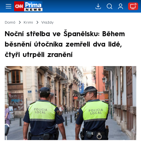
Domů
Krimi
Vraždy
Noční střelba ve Španělsku: Během
běsnění útočníka zemřeli dva lidé,
čtyři utrpěli zranění