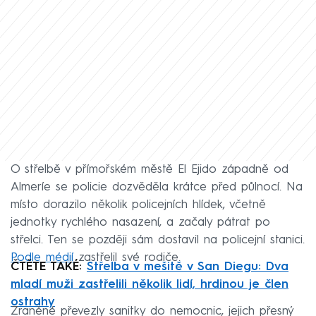
O střelbě v přímořském městě El Ejido západně od
Almeríe se policie dozvěděla krátce před půlnocí. Na
místo dorazilo několik policejních hlídek, včetně
jednotky rychlého nasazení, a začaly pátrat po
střelci. Ten se později sám dostavil na policejní stanici.
Podle médií
zastřelil své rodiče.
ČTĚTE TAKÉ:
Střelba v mešitě v San Diegu: Dva
mladí muži zastřelili několik lidí, hrdinou je člen
ostrahy
Zraněné převezly sanitky do nemocnic, jejich přesný