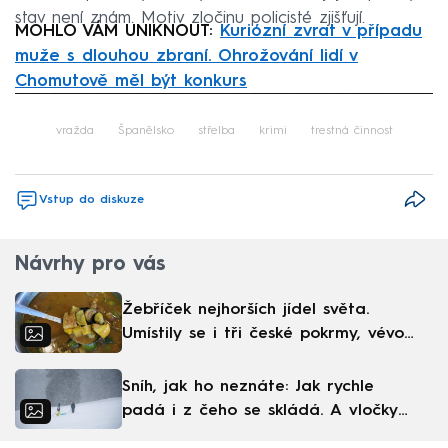
stav není znám. Motiv zločinu policisté zjišťují.
MOHLO VÁM UNIKNOUT:
Kuriózní zvrat v případu
muže s dlouhou zbraní. Ohrožování lidí v
Chomutově měl být konkurs
Failed to fetch
vražda
Španělsko
střelba
krimi
trestná činnost
Vstup do diskuze
Návrhy pro vás
Žebříček nejhorších jídel světa.
Umístily se i tři české pokrmy, vévodí
skandinávská kuchyně
Sníh, jak ho neznáte: Jak rychle
padá i z čeho se skládá. A vločky
nejsou bílé