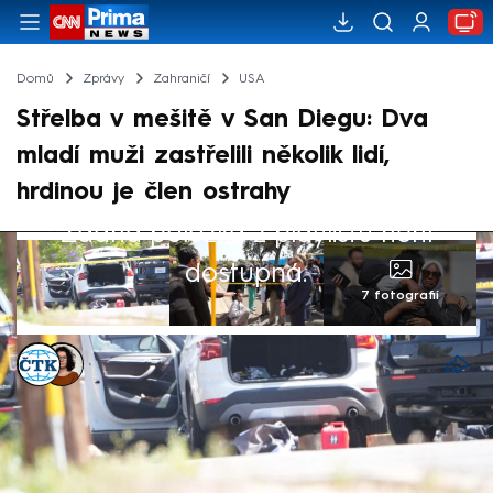
Domů
Zprávy
Zahraničí
USA
Střelba v mešitě v San Diegu: Dva
mladí muži zastřelili několik lidí,
hrdinou je člen ostrahy
Žádná položka z playlistu není
dostupná.
7 fotografií
ČTK
,
Dominika Fuchsová
Akt. 18. kvě 2026, 23:24
• 18. kvě 2026, 23:09
V mešitě v kalifornském San Diegu se v
pondělí střílelo. V Islámském centru, kde je i