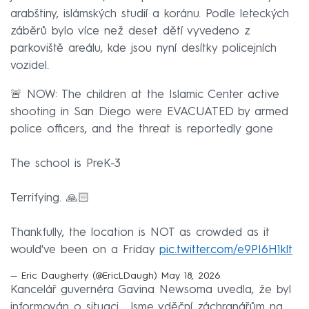
arabštiny, islámských studií a koránu. Podle leteckých
záběrů bylo více než deset dětí vyvedeno z
parkoviště areálu, kde jsou nyní desítky policejních
vozidel.
🚨 NOW: The children at the Islamic Center active
shooting in San Diego were EVACUATED by armed
police officers, and the threat is reportedly gone
The school is PreK-3
Terrifying. 🙏🏻
Thankfully, the location is NOT as crowded as it
would've been on a Friday
pic.twitter.com/e9PI6H1klt
— Eric Daugherty (@EricLDaugh)
May 18, 2026
Kancelář guvernéra Gavina Newsoma uvedla, že byl
informován o situaci. „Jsme vděční záchranářům na