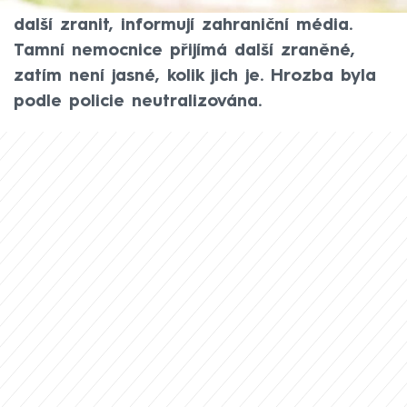
škola, měli dva teenageři zabít tři lidi a
další zranit, informují zahraniční média.
Tamní nemocnice přijímá další zraněné,
zatím není jasné, kolik jich je. Hrozba byla
podle policie neutralizována.