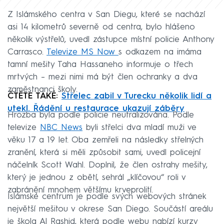
Z Islámského centra v San Diegu, které se nachází
asi 14 kilometrů severně od centra, bylo hlášeno
několik výstřelů, uvedl zástupce místní policie Anthony
Carrasco.
Televize MS Now
s odkazem na imáma
tamní mešity Taha Hassaneho informuje o třech
mrtvých – mezi nimi má být člen ochranky a dva
zaměstnanci školy.
ČTĚTE TAKÉ:
Střelec zabil v Turecku několik lidí a
utekl. Řádění u restaurace ukazují záběry
Hrozba byla podle policie neutralizována. Podle
televize
NBC News
byli střelci dva mladí muži ve
věku 17 a 19 let. Oba zemřeli na následky střelných
zranění, která si měli způsobit sami, uvedl policejní
náčelník Scott Wahl. Doplnil, že člen ostrahy mešity,
který je jednou z obětí, sehrál „klíčovou“ roli v
zabránění mnohem většímu krveprolití.
Islámské centrum je podle svých webových stránek
největší mešitou v okrese San Diego. Součástí areálu
je škola Al Rashid, která podle webu nabízí kurzy