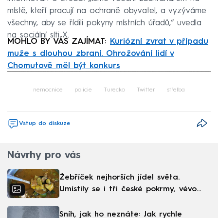
místě, kteří pracují na ochraně obyvatel, a vyzýváme
všechny, aby se řídili pokyny místních úřadů,“ uvedla
na sociální síti X.
MOHLO BY VÁS ZAJÍMAT:
Kuriózní zvrat v případu
muže s dlouhou zbraní. Ohrožování lidí v
Chomutově měl být konkurs
Failed to fetch
nemocnice
policie
Turecko
Twitter
střelba
Vstup do diskuze
Návrhy pro vás
Žebříček nejhorších jídel světa.
Umístily se i tři české pokrmy, vévodí
skandinávská kuchyně
Sníh, jak ho neznáte: Jak rychle