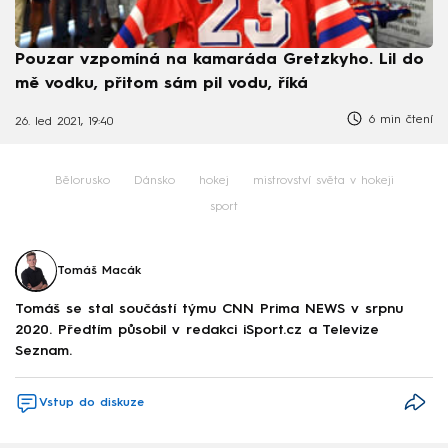
Pouzar vzpomíná na kamaráda Gretzkyho. Lil do
mě vodku, přitom sám pil vodu, říká
6 min čtení
26. led 2021, 19:40
Bělorusko
Dánsko
hokej
mistrovství světa v hokeji
sport
Tomáš Macák
Tomáš se stal součástí týmu CNN Prima NEWS v srpnu
2020. Předtím působil v redakci iSport.cz a Televize
Seznam.
Vstup do diskuze