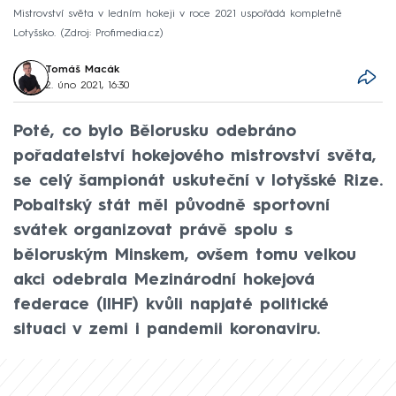
Mistrovství světa v ledním hokeji v roce 2021 uspořádá kompletně
Lotyšsko.
Zdroj: Profimedia.cz
Tomáš Macák
2. úno 2021, 16:30
Poté, co bylo Bělorusku odebráno
pořadatelství hokejového mistrovství světa,
se celý šampionát uskuteční v lotyšské Rize.
Pobaltský stát měl původně sportovní
svátek organizovat právě spolu s
běloruským Minskem, ovšem tomu velkou
akci odebrala Mezinárodní hokejová
federace (IIHF) kvůli napjaté politické
situaci v zemi i pandemii koronaviru.