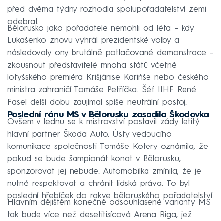
před dvěma týdny rozhodla spolupořadatelství zemi
odebrat.
Bělorusko jako pořadatele nemohli od léta – kdy
Lukašenko znovu vyhrál prezidentské volby a
následovaly ony brutálně potlačované demonstrace –
zkousnout představitelé mnoha států včetně
lotyšského premiéra Krišjánise Kariňše nebo českého
ministra zahraničí Tomáše Petříčka. Šéf IIHF René
Fasel delší dobu zaujímal spíše neutrální postoj.
Poslední ránu MS v Bělorusku zasadila Škodovka
Ovšem v lednu se k mistrovství postavil zády letitý
hlavní partner Škoda Auto. Ústy vedoucího
komunikace společnosti Tomáše Kotery oznámila, že
pokud se bude šampionát konat v Bělorusku,
sponzorovat jej nebude. Automobilka zmínila, že je
nutné respektovat a chránit lidská práva. To byl
poslední hřebíček do rakve běloruského pořadatelství.
Hlavním dějištěm konečně odsouhlasené varianty MS
tak bude více než desetitisícová Arena Riga, jež