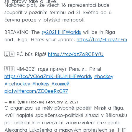
se zprávy také o Litvě.
Nakonec platí, že všech 16 reprezentací bude
soupeřit v pozdním termínu od 21. května do 6.
června pouze v lotyšské metropoli.
BREAKING: The
@2021IIHFWorlds
will be in Riga
and... Riga! Here's your update:
https://t.co/EIIrby3eFm
🇱🇻 PČ būs Rīgā!
https://t.co/azZoRCE4YU
🇷🇺 ЧМ-2021 года примут Рига и... Рига!
https://t.co/VQ6aZmKHBU
#IIHFWorlds
#hockey
#icehockey
#hokejs
#хоккей
pic.twitter.com/ZD0eeRxGR7
— IIHF (@IIHFHockey)
February 2, 2021
O organizaci se měly původně podělit Minsk a Riga.
Kvůli napjaté společensko-politické situaci v Bělorusku
po loňském kontroverzním znovuzvolení prezidenta
Alexandra Lukašenka a masových protestech se IIHF