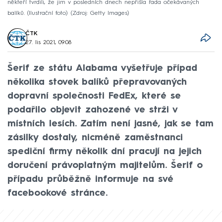
někteří tvrdili, že jim v posledních dnech nepřišla řada očekávaných
balíků. (Ilustrační foto)
Zdroj: Getty Images
ČTK
27. lis 2021, 09:08
Šerif ze státu Alabama vyšetřuje případ
několika stovek balíků přepravovaných
dopravní společnosti FedEx, které se
podařilo objevit zahozené ve strži v
místních lesích. Zatím není jasné, jak se tam
zásilky dostaly, nicméně zaměstnanci
spediční firmy několik dní pracují na jejich
doručení právoplatným majitelům. Šerif o
případu průběžně informuje na své
facebookové stránce.