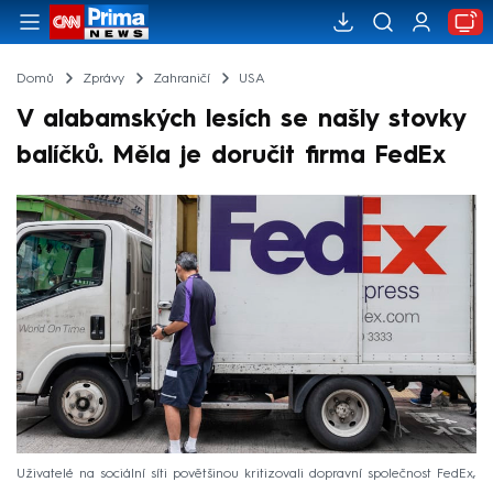
Domů
Zprávy
Zahraničí
USA
V alabamských lesích se našly stovky
balíčků. Měla je doručit firma FedEx
Uživatelé na sociální síti povětšinou kritizovali dopravní společnost FedEx,