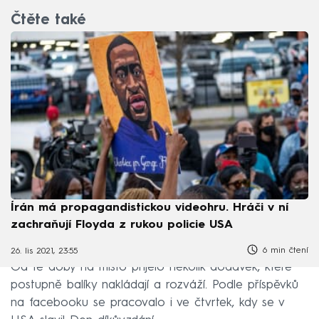
Čtěte také
Írán má propagandistickou videohru. Hráči v ní
zachraňují Floyda z rukou policie USA
6 min čtení
26. lis 2021, 23:55
Od té doby na místo přijelo několik dodávek, které
postupně balíky nakládají a rozváží. Podle příspěvků
na facebooku se pracovalo i ve čtvrtek, kdy se v