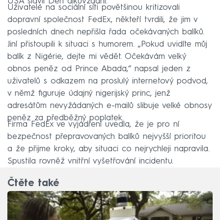
USA slavil Den díkůvzdání.
Uživatelé na sociální síti povětšinou kritizovali
dopravní společnost FedEx, někteří tvrdili, že jim v
posledních dnech nepřišla řada očekávaných balíků.
Jiní přistoupili k situaci s humorem. „Pokud uvidíte můj
balík z Nigérie, dejte mi vědět. Očekávám velký
obnos peněz od Prince Abada,“ napsal jeden z
uživatelů s odkazem na proslulý internetový podvod,
v němž figuruje údajný nigerijský princ, jenž
adresátům nevyžádaných e-mailů slibuje velké obnosy
peněz za předběžný poplatek.
Firma FedEx ve vyjádření uvedla, že je pro ní
bezpečnost přepravovaných balíků nejvyšší prioritou
a že přijme kroky, aby situaci co nejrychleji napravila.
Spustila rovněž vnitřní vyšetřování incidentu.
Čtěte také