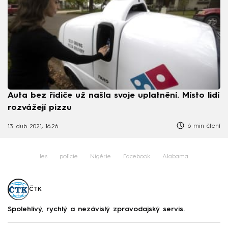
Auta bez řidiče už našla svoje uplatnění. Místo lidí
rozvážejí pizzu
6 min čtení
13. dub 2021, 16:26
les
policie
Nigérie
Facebook
Alabama
ČTK
Spolehlivý, rychlý a nezávislý zpravodajský servis.