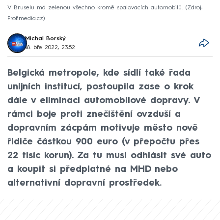
V Bruselu má zelenou všechno kromě spalovacích automobilů.
Zdroj:
Profimedia.cz
Michal Borský
18. bře 2022, 23:52
Belgická metropole, kde sídlí také řada
unijních institucí, postoupila zase o krok
dále v eliminaci automobilové dopravy. V
rámci boje proti znečištění ovzduší a
dopravním zácpám motivuje město nově
řidiče částkou 900 euro (v přepočtu přes
22 tisíc korun). Za tu musí odhlásit své auto
a koupit si předplatné na MHD nebo
alternativní dopravní prostředek.