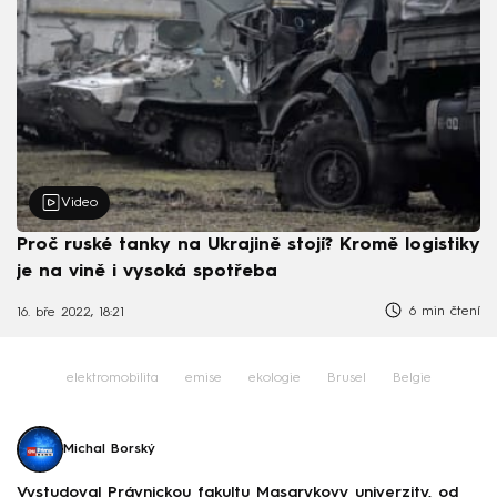
Video
Proč ruské tanky na Ukrajině stojí? Kromě logistiky
je na vině i vysoká spotřeba
6 min čtení
16. bře 2022, 18:21
elektromobilita
emise
ekologie
Brusel
Belgie
Michal Borský
Vystudoval Právnickou fakultu Masarykovy univerzity, od