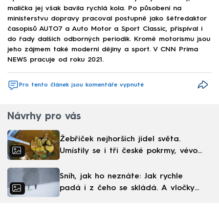
malička jej však bavila rychlá kola. Po působení na
ministerstvu dopravy pracoval postupně jako šéfredaktor
časopisů AUTO7 a Auto Motor a Sport Classic, přispíval i
do řady dalších odborných periodik. Kromě motorismu jsou
jeho zájmem také moderní dějiny a sport. V CNN Prima
NEWS pracuje od roku 2021.
Pro tento článek jsou komentáře vypnuté
Návrhy pro vás
Žebříček nejhorších jídel světa.
Umístily se i tři české pokrmy, vévodí
skandinávská kuchyně
Sníh, jak ho neznáte: Jak rychle
padá i z čeho se skládá. A vločky
nejsou bílé