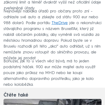
zákonný limit a téměř dvakrát vyšší než oficiální údaje
zveřejněné úřady.
Nejnovější nabídka úřadů pro občany proto zní –
odhlaste své auto a získejte od státu 900 eur nebo
988 dolarů. Podle portálu
TheDrive
jde o rekonstrukci
stávajícího programu s názvem Bruxell'Air, který již
nabídl občanům pobídky, aby vyměnili svá vozidla za
městskou hromadnou dopravu. Pokud byste se v
Bruselu rozhodli při této „akci“ auto odhlásit, už s ním
nemůžete znovu vstoupit do silničního provozu, ale
můžete jej prodat.
Bohužel, jak to u všech věcí bývá, má to jeden
podstatný háček. 900 eur může majitel auta využít
pouze jako průkaz na MHD nebo ke koupi
alternativního dopravního prostředku, jako je kolo
nebo koloběžka.
Čtěte také