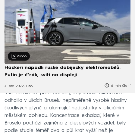
Video
Hackeři napadli ruské dobíječky elektromobilů.
Putin je č*rák, svítí na displeji
6 min čtení
4. bře 2022, 11:53
Vše začalo už před pár lety, kdy studie ClientEarth
odhalila v ulicích Bruselu nepřiměřeně vysoké hladiny
škodlivých plynů a alarmující nedostatky v oficiálním
městském dohledu. Koncentrace exhalací, které v
Bruselu pochází zejména z dieselových vozidel, byly
podle studie téměř dva a půl krát vyšší než je