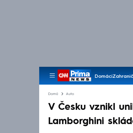
Domácí
Zahranič
Pořady
Domů
Auto
V Česku vznikl un
Lamborghini sklád