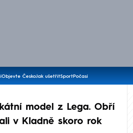
í
Objevte Česko
Jak ušetřit
Sport
Počasí
ikátní model z Lega. Obří
ali v Kladně skoro rok