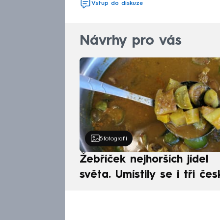
Vstup do diskuze
Návrhy pro vás
5
fotografií
Žebříček nejhorších jídel
světa. Umístily se i tři čes
pokrmy, vévodí skandináv
kuchyně