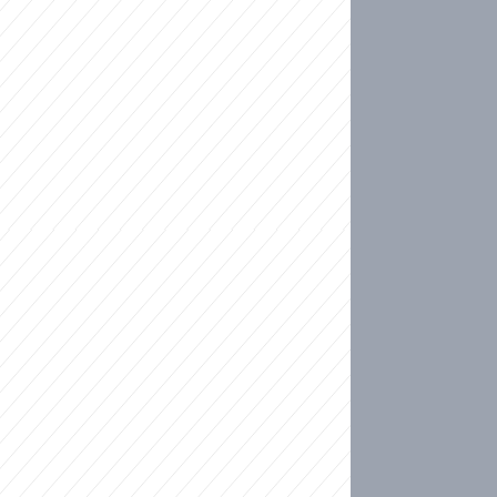
ideo
kat migranty do Česka? Sami by odešli, tvrdí exp
ické sebevraždě