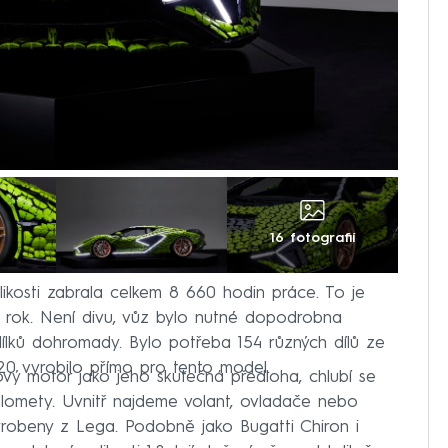
16 fotografií
likosti zabrala celkem 8 660 hodin práce. To je
lý rok. Není divu, vůz bylo nutné dopodrobna
dílků dohromady. Bylo potřeba 154 různých dílů ze
 20 vyrobilo přímo pro tento model.
ý motor jako jeho skutečná předloha, chlubí se
lomety. Uvnitř najdeme volant, ovladače nebo
vyrobeny z Lega. Podobně jako Bugatti Chiron i