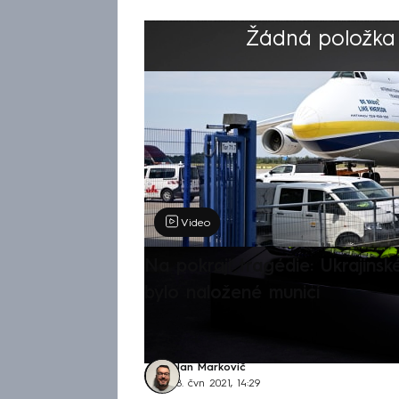
Žádná položka z
Výběr redakce
Video
Na pokraji tragédie: Ukrajinsk
bylo naložené municí
Jan Markovič
8. čvn 2021, 14:29