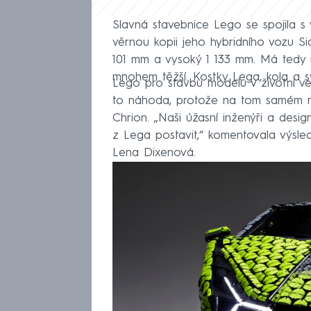
Slavná stavebnice Lego se spojila s
věrnou kopii jeho hybridního vozu S
101 mm a vysoký 1 133 mm. Má tedy n
mnohem těžší. Kostky Lega, kola a s
Lego pro stavbu modelu v životní ve
to náhoda, protože na tom samém mís
Chrion. „Naši úžasní inženýři a desi
z Lega postavit,“ komentovala výsle
Lena Dixenová.