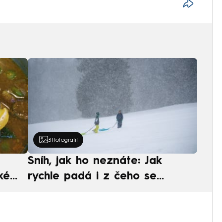
31
fotografií
Sníh, jak ho neznáte: Jak
ké
rychle padá i z čeho se
ská
skládá. A vločky nejsou bílé