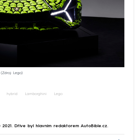
.
Zdroj: Lego
hybrid
Lamborghini
Lego
2021. Dříve byl hlavním redaktorem AutoBible.cz.