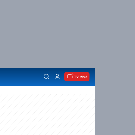
TV živě