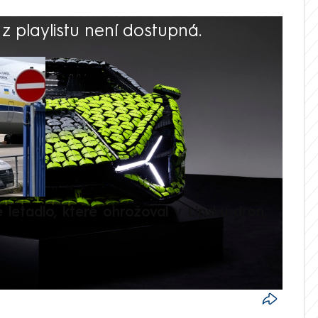
 playlistu není dostupná.
V
é letadlo, které ohrožoval v Lipsku dron,
Přilá
polit