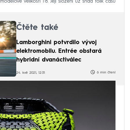
delové velikosti 1:8. Její složení už snad tolik času
Čtěte také
Lamborghini potvrdilo vývoj
elektromobilu. Entrée obstará
hybridní dvanáctiválec
6 min čtení
24. kvě 2021, 12:31