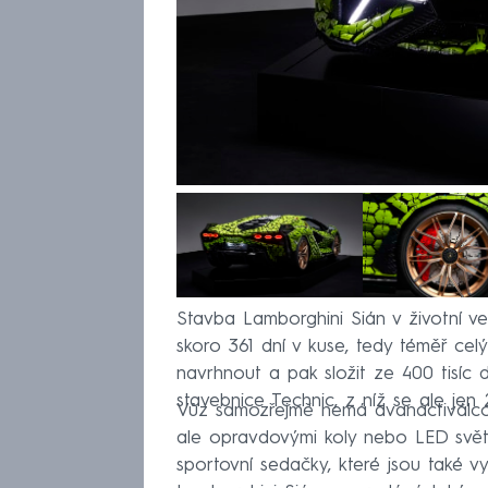
Stavba Lamborghini Sián v životní ve
skoro 361 dní v kuse, tedy téměř ce
navrhnout a pak složit ze 400 tisíc 
stavebnice Technic, z níž se ale jen
Vůz samozřejmě nemá dvanáctiválcov
ale opravdovými koly nebo LED svět
sportovní sedačky, které jsou také 