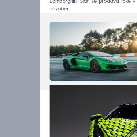
Lamborghini Sián se prodává také v mo
nezabere.