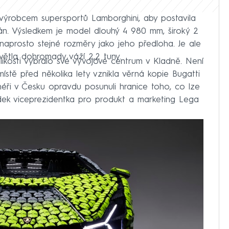
 výrobcem supersportů Lamborghini, aby postavila
ián. Výsledkem je model dlouhý 4 980 mm, široký 2
aprosto stejné rozměry jako jeho předloha. Je ale
větla dohromady váží 2,2 tuny.
likosti vybralo své vývojové centrum v Kladně. Není
tě před několika lety vznikla věrná kopie Bugatti
gnéři v Česku opravdu posunuli hranice toho, co lze
dek viceprezidentka pro produkt a marketing Lega