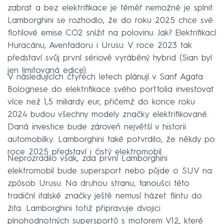
zabrat a bez elektrifikace je téměř nemožné je splnit.
Lamborghini se rozhodlo, že do roku 2025 chce své
flotilové emise CO2 snížit na polovinu. Jak? Elektrifikací
Huracánu, Aventadoru i Urusu. V roce 2023 tak
představí svůj první sériově vyráběný hybrid (Sian byl
jen limitovaná edice).
V následujících čtyřech letech plánují v Sanť Agata
Bolognese do elektrifikace svého portfolia investovat
více než 1,5 miliardy eur, přičemž do konce roku
2024 budou všechny modely značky elektrifikované.
Daná investice bude zároveň největší v historii
automobilky. Lamborghini také potvrdilo, že někdy po
roce 2025 představí i čistý elektromobil.
Neprozradilo však, zda první Lamborghini
elektromobil bude supersport nebo půjde o SUV na
způsob Urusu. Na druhou stranu, fanoušci této
tradiční italské značky ještě nemusí házet flintu do
žita. Lamborghini totiž připravuje dvojici
plnohodnotných supersportů s motorem V12, které