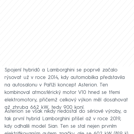
Spojení hybridů a Lamborghini se poprvé začalo
rýsovat už v roce 2014, kdy automobilka představila
na autosalonu v Paříži koncept Asterion. Ten
kombinoval atmosférický motor V10 hned se třemi
elektromotory, přičemž celkový výkon měl dosahovat
až zhruba 662 kW, tedy 900 koní.
Asterion se však nikdy nedostal do sériové výroby, a
tak první hybrid Lamborghini přišel až v roce 2019,
kdy odhalili model Sian. Ten se stal nejen prvním
elektrifikovaným autem značky, ale se 602 kW (819 k)