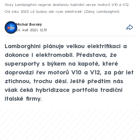
Vozy Lamborghini nejprve dostanou hybridní verze motorů V10 a V12.
Od roku 2025 už budou ale ryze elektrické.
Zdroj: Lamborghini
Michal Borský
24. kvě 2021, 12:31
Lamborghini plánuje velkou elektrifikaci a
dokonce i elektromobil. Představa, že
supersporty s býkem na kapotě, které
doprovází řev motorů V10 a V12, za pár let
ztichnou, trochu děsí. Ještě předtím nás
však čeká hybridizace portfolia tradiční
italské firmy.