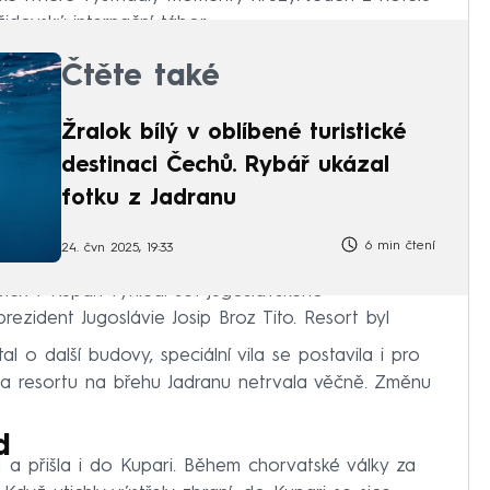
idovský internační tábor.
Čtěte také
Žralok bílý v oblíbené turistické
destinaci Čechů. Rybář ukázal
fotku z Jadranu
6 min čtení
24. čvn 2025, 19:33
lex v Kupari vyhlédl šéf jugoslávského
rezident Jugoslávie Josip Broz Tito. Resort byl
al o další budovy, speciální vila se postavila i pro
ola resortu na břehu Jadranu netrvala věčně. Změnu
d
91 a přišla i do Kupari. Během chorvatské války za