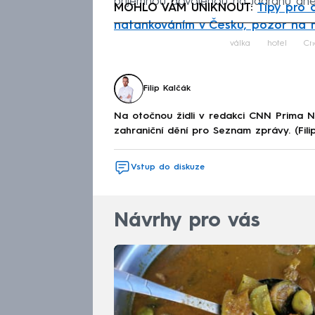
příjemnou dovolenou na Jadranu dnes
MOHLO VÁM UNIKNOUT:
Tipy pro 
natankováním v Česku, pozor na 
Fa
válka
hotel
Ch
Filip Kalčák
Na otočnou židli v redakci CNN Prima 
zahraniční dění pro Seznam zprávy. (Fili
Vstup do diskuze
Návrhy pro vás