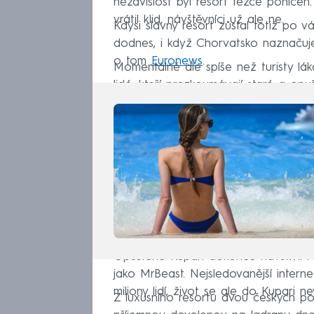
nezávislost byl resort těžce poničen.
vrátil klid, návštěvníci už ale ne.
Kdysi slavný resort zůstal totiž po vá
dodnes, i když Chorvatsko naznačuje,
o tom
Euronews
.
Momentálně ale spíše než turisty lák
lidé, kteří prozkoumávají staré a opu
Opuštěné Kupari dokonce navštívil i
jako MrBeast. Nejsledovanější interne
miliony lidí, život se ale do Kupari nev
Z luxusního resortu dvou českých po