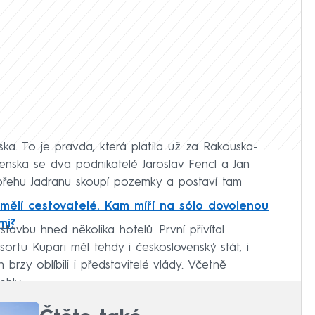
ka. To je pravda, která platila už za Rakouska-
enska se dva podnikatelé Jaroslav Fencl a Jan
 břehu Jadranu skoupí pozemky a postaví tam
amělí cestovatelé. Kam míří na sólo dovolenou
mi?
avbu hned několika hotelů. První přivítal
esortu Kupari měl tehdy i československý stát, i
brzy oblíbili i představitelé vlády. Včetně
ehly.