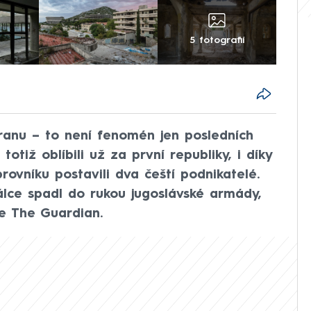
5 fotografií
dranu – to není fenomén jen posledních
otiž oblíbili už za první republiky, i díky
rovníku postavili dva čeští podnikatelé.
álce spadl do rukou jugoslávské armády,
še The Guardian.