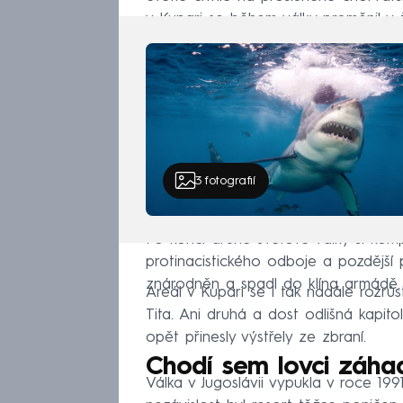
v Kupari se během války proměnil v ž
3
fotografií
Po konci druhé světové války si komp
protinacistického odboje a pozdější p
znárodněn a spadl do klína armádě.
Areál v Kupari se i tak nadále rozrůst
Tita. Ani druhá a dost odlišná kapit
opět přinesly výstřely ze zbraní.
Chodí sem lovci záha
Válka v Jugoslávii vypukla v roce 19