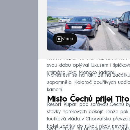
Video
Resort Kupari se stal nejpopulárnější
svou dobu oplýval luxusem i špičkov
vnímáno jako Monako Jadranu.
Naneštěstí se na fakt, že na začátku
zapomnělo. Kolotoč bouřlivých událo
kameni.
Místo Čechů přijel Tito
Resort Kupari pod správou Čechů byl
stovky hotelových pokojů. Jenže pak 
loutková vláda v Chorvatsku převzal
hotel zpátky do rukou nikdy nevrátil.
Světlé chvíle na prosluněné chorvats