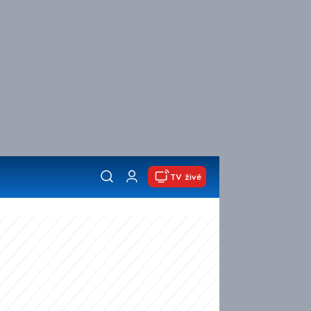
TV živě