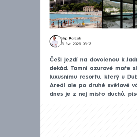
Filip Kalčák
15. čvc 2025, 05:43
Češi jezdí na dovolenou k Ja
dekád. Tamní azurové moře si t
luxusnímu resortu, který u Dub
Areál ale po druhé světové v
dnes je z něj místo duchů, pí