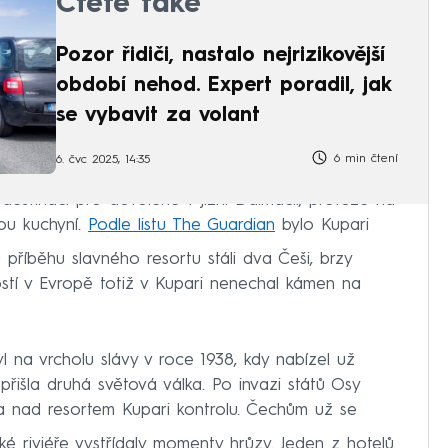
Čtěte také
Pozor řidiči, nastalo nejrizikovější
období nehod. Expert poradil, jak
se vybavit za volant
6 min čtení
6. čvc 2025, 14:35
 destinací pro dovolené v jižní Dalmácii, protože na
ou kuchyní.
Podle listu The Guardian
bylo Kupari
 příběhu slavného resortu stáli dva Češi, brzy
stí v Evropě totiž v Kupari nenechal kámen na
 na vrcholu slávy v roce 1938, kdy nabízel už
přišla druhá světová válka. Po invazi států Osy
a nad resortem Kupari kontrolu. Čechům už se
ké riviéře vystřídaly momenty hrůzy. Jeden z hotelů