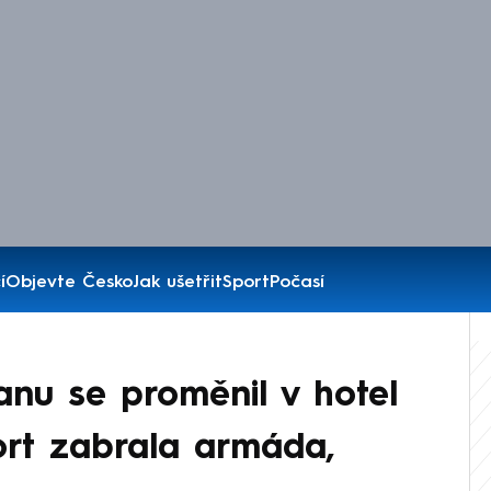
í
Objevte Česko
Jak ušetřit
Sport
Počasí
anu se proměnil v hotel
ort zabrala armáda,