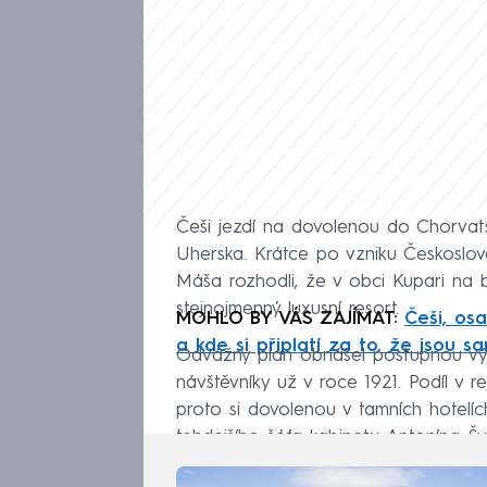
Češi jezdí na dovolenou do Chorvats
Uherska. Krátce po vzniku Českoslov
Máša rozhodli, že v obci Kupari na
stejnojmenný luxusní resort.
MOHLO BY VÁS ZAJÍMAT:
Češi, os
a kde si připlatí za to, že jsou sa
Odvážný plán obnášel postupnou výst
návštěvníky už v roce 1921. Podíl v r
proto si dovolenou v tamních hotelích 
tehdejšího šéfa kabinetu Antonína Šv