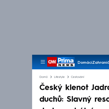
Domácí
Zahranič
Pořady
Domů
Lifestyle
Cestování
Český klenot Jadr
duchů: Slavný res