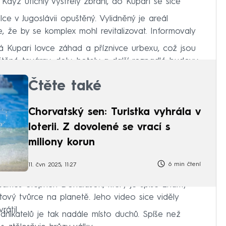
 Když utichly výstřely zbraní, do Kupari se sice
lce v Jugoslávii opuštěný. Vylidněný je areál
 že by se komplex mohl revitalizovat. Informovaly
á Kupari lovce záhad a příznivce urbexu, což jsou
štěné továrny, doly, hotely a další rozpadlé budovy.
Čtěte také
Chorvatský sen: Turistka vyhrála v
loterii. Z dovolené se vrací s
miliony korun
6 min čtení
11. čvn 2025, 11:27
 James Stephen Donaldson, který je spíše známý
tový tvůrce na planetě. Jeho video sice viděly
rátil.
dnikatelů je tak nadále místo duchů. Spíše než