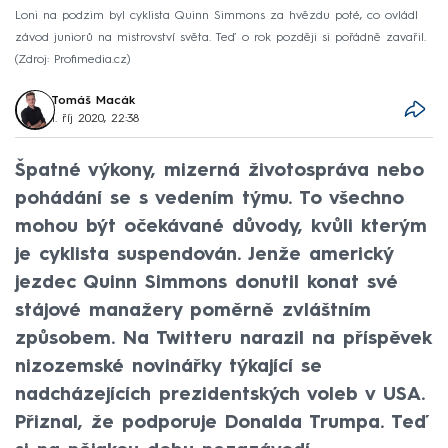
Loni na podzim byl cyklista Quinn Simmons za hvězdu poté, co ovládl
závod juniorů na mistrovství světa. Teď o rok později si pořádně zavařil.
Zdroj: Profimedia.cz
Tomáš Macák
1. říj 2020, 22:38
Špatné výkony, mizerná životospráva nebo
pohádání se s vedením týmu. To všechno
mohou být očekávané důvody, kvůli kterým
je cyklista suspendován. Jenže americký
jezdec Quinn Simmons donutil konat své
stájové manažery poměrně zvláštním
způsobem. Na Twitteru narazil na příspěvek
nizozemské novinářky týkající se
nadcházejících prezidentských voleb v USA.
Přiznal, že podporuje Donalda Trumpa. Teď