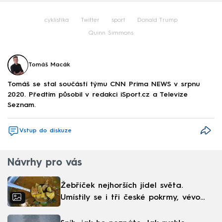
cyklistika
Twitter
sport
Donald Trump
Quinn Simmons
Tomáš Macák
Tomáš se stal součástí týmu CNN Prima NEWS v srpnu
2020. Předtím působil v redakci iSport.cz a Televize
Seznam.
Vstup do diskuze
Návrhy pro vás
Žebříček nejhorších jídel světa.
Umístily se i tři české pokrmy, vévodí
skandinávská kuchyně