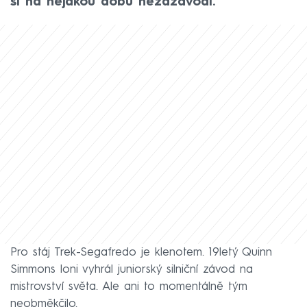
si na nějakou dobu nezazávodí.
Pro stáj Trek-Segafredo je klenotem. 19letý Quinn
Simmons loni vyhrál juniorský silniční závod na
mistrovství světa. Ale ani to momentálně tým
neobměkčilo.