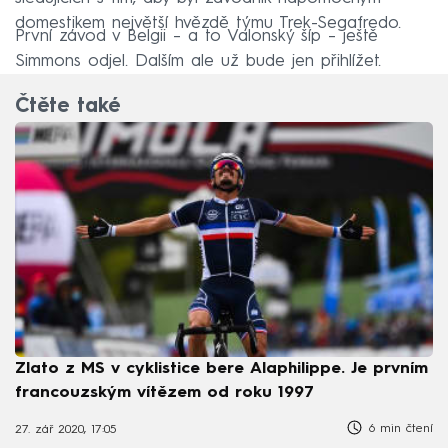
domestikem největší hvězdě týmu Trek-Segafredo.
První závod v Belgii – a to Valonský šíp – ještě
Simmons odjel. Dalším ale už bude jen přihlížet.
Čtěte také
Zlato z MS v cyklistice bere Alaphilippe. Je prvním
francouzským vítězem od roku 1997
6 min čtení
27. zář 2020, 17:05