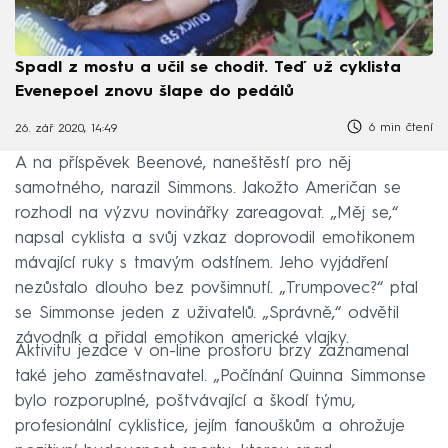
Spadl z mostu a učil se chodit. Teď už cyklista
Evenepoel znovu šlape do pedálů
6 min čtení
26. zář 2020, 14:49
A na příspěvek Beenové, naneštěstí pro něj
samotného, narazil Simmons. Jakožto Američan se
rozhodl na výzvu novinářky zareagovat. „Měj se,“
napsal cyklista a svůj vzkaz doprovodil emotikonem
mávající ruky s tmavým odstínem. Jeho vyjádření
nezůstalo dlouho bez povšimnutí. „Trumpovec?“ ptal
se Simmonse jeden z uživatelů. „Správně,“ odvětil
závodník a přidal emotikon americké vlajky.
Aktivitu jezdce v on-line prostoru brzy zaznamenal
také jeho zaměstnavatel. „Počínání Quinna Simmonse
bylo rozporuplné, poštvávající a škodí týmu,
profesionální cyklistice, jejím fanouškům a ohrožuje