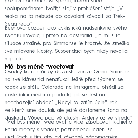
pozitivní budoucnost sportu, kterou snad
spolupomáháme tvořit,“ stojí v prohlášení stáje. „V
reakci na to nebude do odvolání závodit za Trek-
Segafredo.“
Beenová později jako cyklistická nadšenkyně svého
tweetu litovala, i proto ho odstranila. „Je mi z té
situace strašně, pro Simmonse je hrozné, že zmešká
své milované klasiky. Suspendaci bych nikdy nevolila,“
napsala.
Měl bys méně tweetovat
Osudný komentář by dozajista znovu Quinn Simmons
na své klávesnici nenaťukal. Ještě před týdnem se
rodák ze státu Colorado na Instagramu ohlédl za
posledními měsíci a podotkl, jak se těší na
nadcházející období. „Nebyl to zatím úplně rok,
ve který jsme doufali, ale ještě dostaneme šanci na
klasikách. Vůbec poprvé okusím Ardeny už ve středu.“
„Měl bys méně tweetovat a více zásobovat Richieho
Porta bidony s vodou,“ poznamenal jeden ze
sledujících s tím, aby byl závodník nápomocným