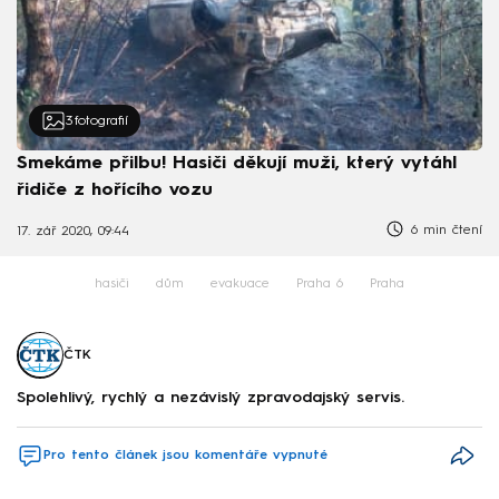
3
fotografií
Smekáme přilbu! Hasiči děkují muži, který vytáhl
řidiče z hořícího vozu
6 min čtení
17. zář 2020, 09:44
hasiči
dům
evakuace
Praha 6
Praha
ČTK
Spolehlivý, rychlý a nezávislý zpravodajský servis.
Pro tento článek jsou komentáře vypnuté