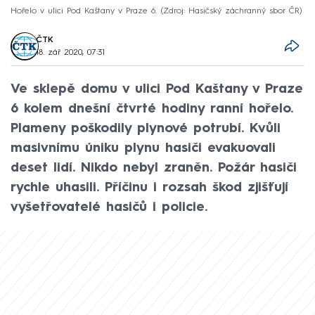
Hořelo v ulici Pod Kaštany v Praze 6.
Zdroj: Hasičský záchranný sbor ČR
ČTK
18. zář 2020, 07:31
Ve sklepě domu v ulici Pod Kaštany v Praze
6 kolem dnešní čtvrté hodiny ranní hořelo.
Plameny poškodily plynové potrubí. Kvůli
masivnímu úniku plynu hasiči evakuovali
deset lidí. Nikdo nebyl zraněn. Požár hasiči
rychle uhasili. Příčinu i rozsah škod zjišťují
vyšetřovatelé hasičů i policie.