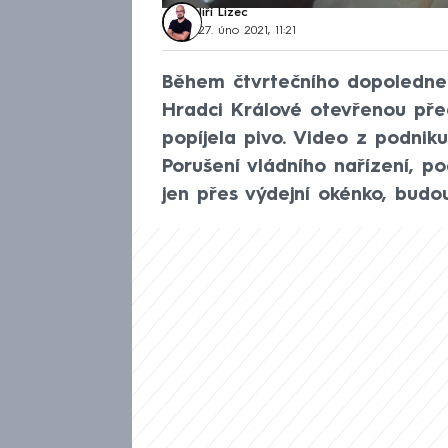
Jiří Lizec
27. úno 2021, 11:21
Během čtvrtečního dopoledne ob
Hradci Králové otevřenou pře
popíjela pivo. Video z podniku
Porušení vládního nařízení, 
jen přes výdejní okénko, budo