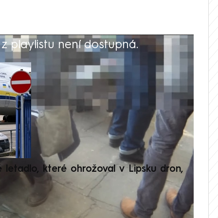
 playlistu není dostupná.
V
é letadlo, které ohrožoval v Lipsku dron,
Přilá
polit