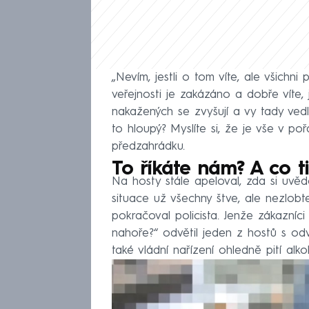
„Nevím, jestli o tom víte, ale všichni
veřejnosti je zakázáno a dobře víte, 
nakažených se zvyšují a vy tady ved
to hloupý? Myslíte si, že je vše v po
předzahrádku.
To říkáte nám? A co t
Na hosty stále apeloval, zda si uvěd
situace už všechny štve, ale nezlobt
pokračoval policista. Jenže zákazníci 
nahoře?“ odvětil jeden z hostů s odvo
také vládní nařízení ohledně pití alkoh