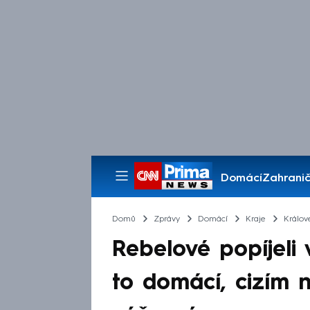
Domácí
Zahranič
Pořady
Domů
Zprávy
Domácí
Kraje
Králov
Rebelové popíjeli
to domácí, cizím n