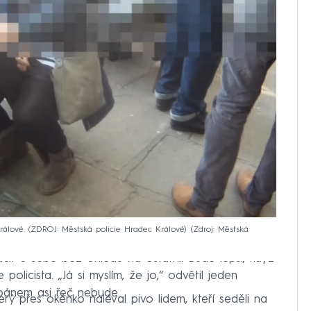
Králové. (ZDROJ: Městská policie Hradec Králové)
Zdroj: Městská
čít u sebe bez ohledu na ostatní. Bude lepší, když
olicista. „Já si myslím, že jo,“ odvětil jeden
 pánem asi řeč nebude.
rý přes okénko naléval pivo lidem, kteří seděli na