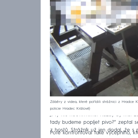
Záběry z videa, které pořídili strážnici z Hradce 
policie Hradec Králové
„My nic neovlivníme. Každý by měl za
tady budeme popíjet pivo?“ zeptal se p
z hostů. Strážník už jen dodal, že s
Poté konfrontoval také výčepního, kte