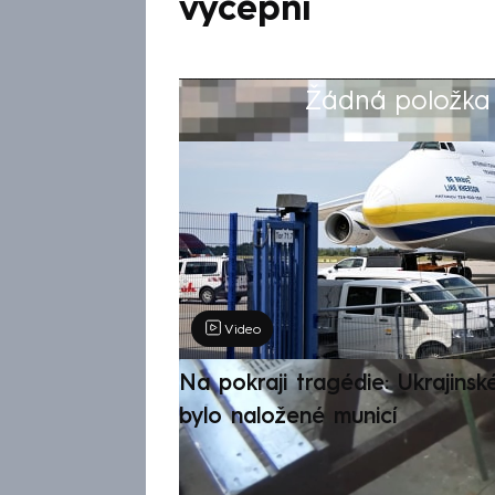
výčepní
Žádná položka z
Výběr redakce
Video
Na pokraji tragédie: Ukrajinsk
bylo naložené municí