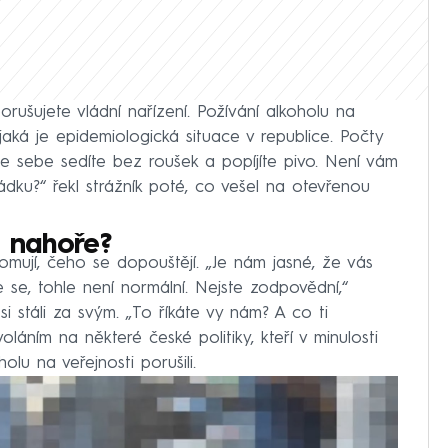
 porušujete vládní nařízení. Požívání alkoholu na
jaká je epidemiologická situace v republice. Počty
le sebe sedíte bez roušek a popíjíte pivo. Není vám
řádku?“ řekl strážník poté, co vešel na otevřenou
i nahoře?
omují, čeho se dopouštějí. „Je nám jasné, že vás
e se, tohle není normální. Nejste zodpovědní,“
si stáli za svým. „To říkáte vy nám? A co ti
láním na některé české politiky, kteří v minulosti
olu na veřejnosti porušili.