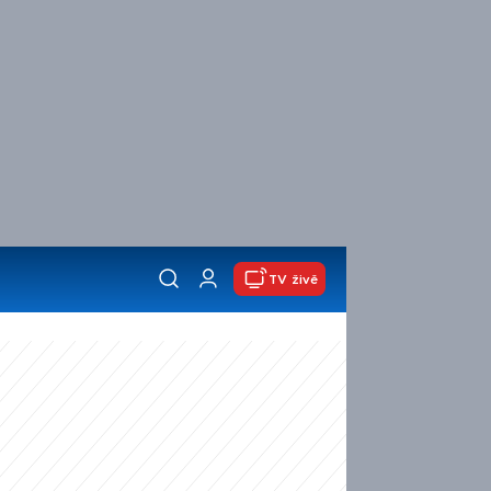
TV živě