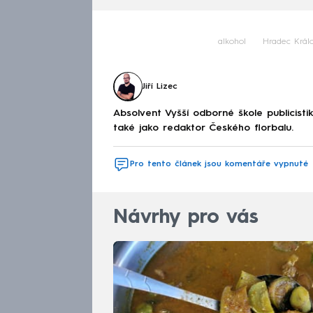
alkohol
Hradec Král
Jiří Lizec
Absolvent Vyšší odborné škole publicis
také jako redaktor Českého florbalu.
Pro tento článek jsou komentáře vypnuté
Návrhy pro vás