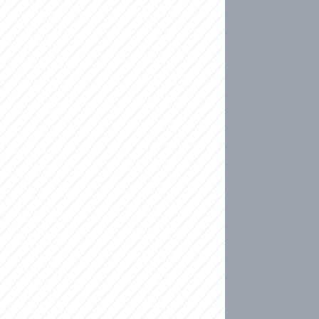
ideo
kat migranty do Česka? Sami by odešli, tvrdí exp
ické sebevraždě