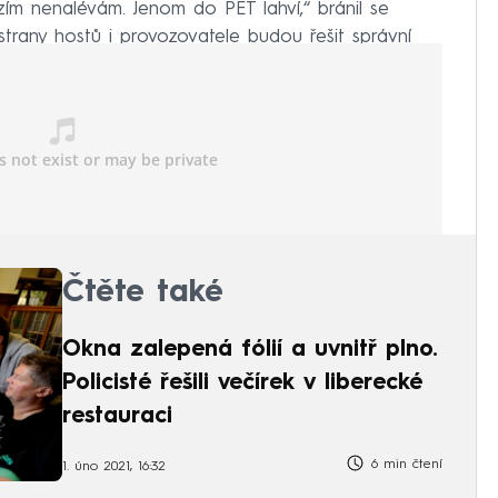
izím nenalévám. Jenom do PET lahví,“ bránil se
trany hostů i provozovatele budou řešit správní
Čtěte také
Okna zalepená fólií a uvnitř plno.
Policisté řešili večírek v liberecké
restauraci
6 min čtení
1. úno 2021, 16:32