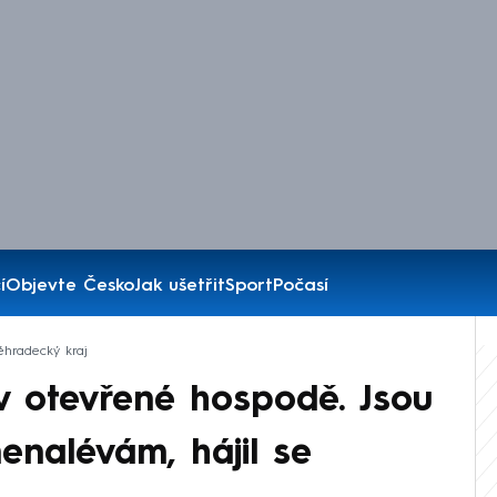
í
Objevte Česko
Jak ušetřit
Sport
Počasí
éhradecký kraj
 v otevřené hospodě. Jsou
enalévám, hájil se