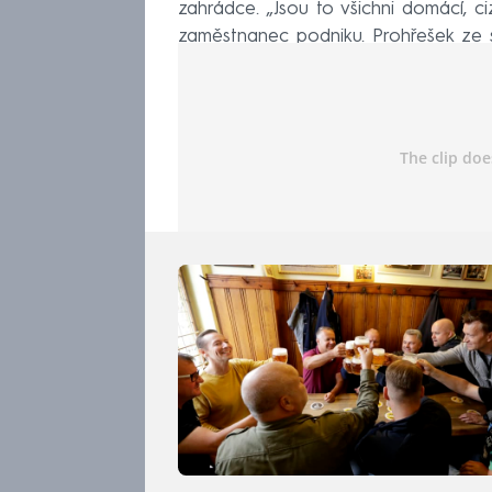
zahrádce. „Jsou to všichni domácí, c
zaměstnanec podniku. Prohřešek ze s
orgány Hradce Králové.