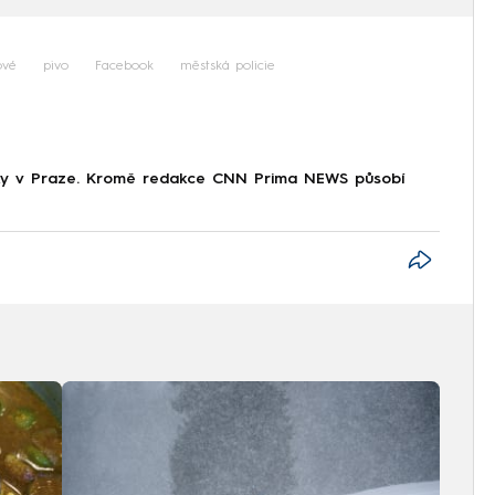
ové
pivo
Facebook
městská policie
tiky v Praze. Kromě redakce CNN Prima NEWS působí