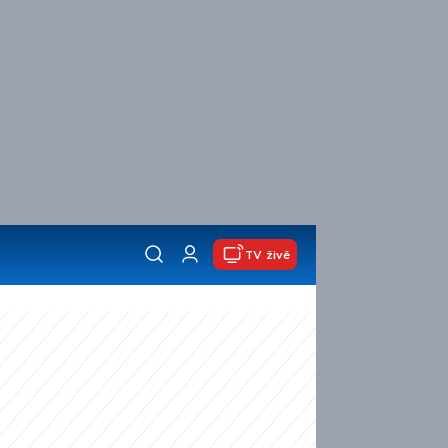
TV živě