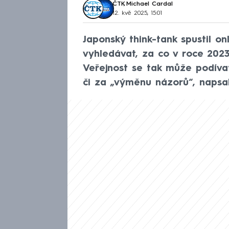
ČTK
,
Michael Cardal
12. kvě 2025, 15:01
Japonský think-tank spustil on
vyhledávat, za co v roce 2023
Veřejnost se tak může podívat, 
či za „výměnu názorů“, napsa