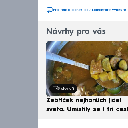
Pro tento článek jsou komentáře vypnuté
Návrhy pro vás
5
fotografií
Žebříček nejhorších jídel
světa. Umístily se i tři čes
pokrmy, vévodí skandináv
kuchyně