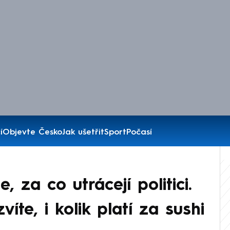
í
Objevte Česko
Jak ušetřit
Sport
Počasí
e, za co utrácejí politici.
íte, i kolik platí za sushi