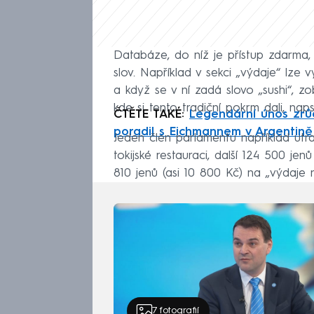
Databáze, do níž je přístup zdarma,
slov. Například v sekci „výdaje“ lze 
a když se v ní zadá slovo „sushi“, zo
kde si tento tradiční pokrm dali, nap
ČTĚTE TAKÉ:
Legendární únos zrůd
poradil s Eichmannem v Argentině
Jeden člen parlamentu například utra
tokijské restauraci, další 124 500 j
810 jenů (asi 10 800 Kč) na „výdaje n
7
fotografií