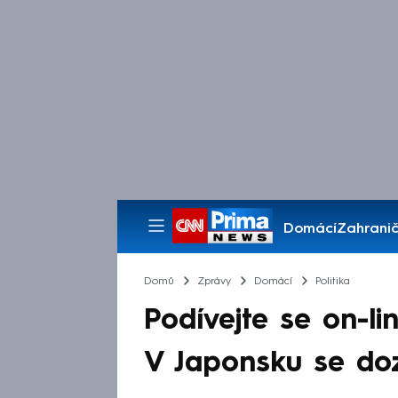
Domácí
Zahranič
Pořady
Domů
Zprávy
Domácí
Politika
Podívejte se on-lin
V Japonsku se dozv