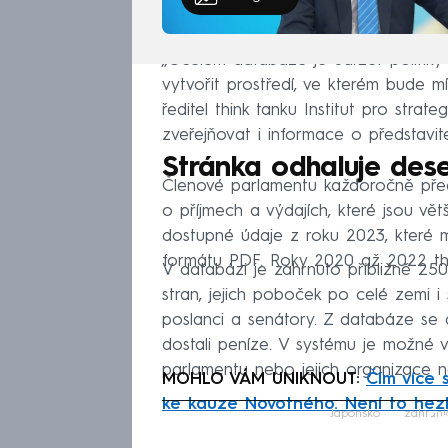
„Účelem databáze je udržet politiky 
vytvořit prostředí, ve kterém bude mí
ředitel think tanku Institut pro stra
zveřejňovat i informace o představitel
Stránka odhaluje dese
Členové parlamentu každoročně předk
o příjmech a výdajích, které jsou vě
dostupné údaje z roku 2023, které 
formátu PDF. Roky 2020 až 2022 thin
V databázi je zahrnuto přibližně 2500
stran, jejich poboček po celé zemi i 
poslanci a senátory. Z databáze se dá
dostali peníze. V systému je možné 
parlamentu nebo jejich organizace ně
MOHLO VÁM UNIKNOUT:
Čím více 
ke kauze Novotného. Není to hez
Fa
Japonsko
zahrani