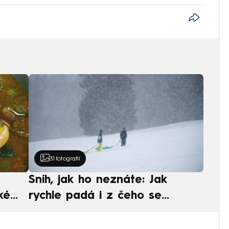
31
fotografií
Sníh, jak ho neznáte: Jak
ké
rychle padá i z čeho se
ská
skládá. A vločky nejsou bílé