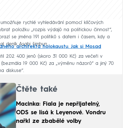
 umožňuje rychlé vyhledávání pomocí klíčových
vybrat položku „rozpis výdajů na politickou činnost“,
brazí se jména 191 politiků s datem i časem, kdy a
sal deník Asahi šimbun.
ného architekta holokaustu. Jak si Mosad
til 202 400 jenů (skoro 31 000 Kč) za večeři v
enů (bezmála 19 000 Kč) za „výměnu názorů“ a jiný 70
a diskuse“.
Čtěte také
Macinka: Fiala je nepřijatelný,
ODS se lísá k Leyenové. Vondru
nařkl ze zbabělé volby