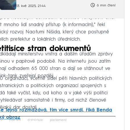
6 min čtení
13. kvě 2025, 21:44
pod neustálým dohledem a kritikou veřejnosti. Chci
t mnoho lidí snadný přístup (k informacím)," řekl
tegický rozvoj Naofumi Nišida, který chce postupně
ích prefektur a lokálních úřednících.
titisíce stran dokumentů
ládají ministerstvu vnitra a dalším úřadům zprávy
tšinou v papírové podobě. Na internetu jsou zatím
mají odhadem 65 000 stran a dají se stáhnout ve
k-tank zveřejní později.
 organizací, včetně sídel pěti hlavních politických
stranických a politických organizací spojených s
 také vyčíst, kdy, od koho a v jaké výši politici
vyhledávat samostatně i firmy, od nichž členové
jaký dar dostali.
se lejno rozmazává, tím více smrdí, říká Benda
ký obraz
iled to fetch
čí
politika
databáze
parlament