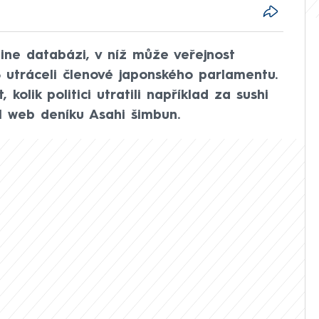
line databázi, v níž může veřejnost
 utráceli členové japonského parlamentu.
kolik politici utratili například za sushi
l web deníku Asahi šimbun.