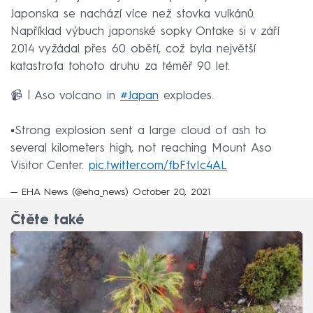
Japonska se nachází více než stovka vulkánů.
Například výbuch japonské sopky Ontake si v září
2014 vyžádal přes 60 obětí, což byla největší
katastrofa tohoto druhu za téměř 90 let.
📹 | Aso volcano in
#Japan
explodes.
▪️Strong explosion sent a large cloud of ash to
several kilometers high, not reaching Mount Aso
Visitor Center.
pic.twitter.com/fbFfvIc4AL
— EHA News (@eha_news)
October 20, 2021
Čtěte také