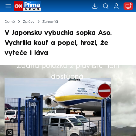
Domů
Zprávy
Zahraničí
V Japonsku vybuchla sopka Aso.
Vychrlila kouř a popel, hrozí, že
vyteče i láva
Žádná položka z playlistu není
Výběr redakce
dostupná.