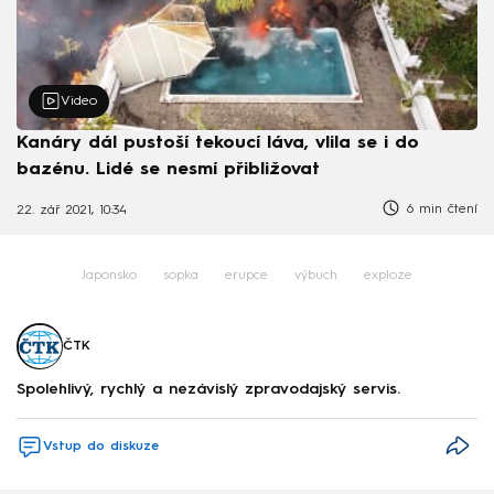
Video
Kanáry dál pustoší tekoucí láva, vlila se i do
bazénu. Lidé se nesmí přibližovat
6 min čtení
22. zář 2021, 10:34
Japonsko
sopka
erupce
výbuch
exploze
ČTK
Spolehlivý, rychlý a nezávislý zpravodajský servis.
Vstup do diskuze