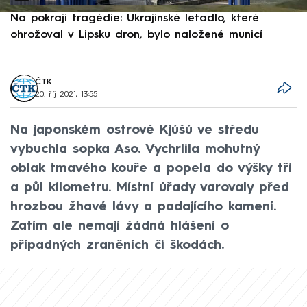
Na pokraji tragédie: Ukrajinské letadlo, které
P
ohrožoval v Lipsku dron, bylo naložené municí
e
ČTK
20. říj 2021, 13:55
Na japonském ostrově Kjúšú ve středu
vybuchla sopka Aso. Vychrlila mohutný
oblak tmavého kouře a popela do výšky tři
a půl kilometru. Místní úřady varovaly před
hrozbou žhavé lávy a padajícího kamení.
Zatím ale nemají žádná hlášení o
případných zraněních či škodách.