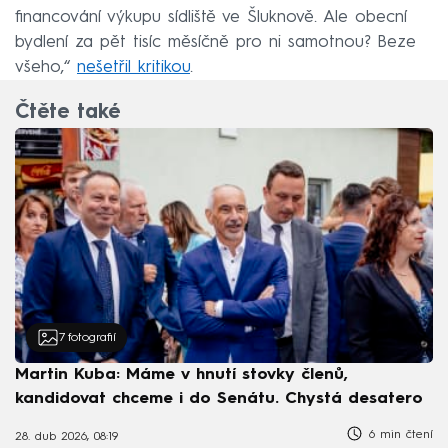
financování výkupu sídliště ve Šluknově. Ale obecní
bydlení za pět tisíc měsíčně pro ni samotnou? Beze
všeho,“
nešetřil kritikou
.
Čtěte také
7
fotografií
Martin Kuba: Máme v hnutí stovky členů,
kandidovat chceme i do Senátu. Chystá desatero
6 min čtení
28. dub 2026, 08:19