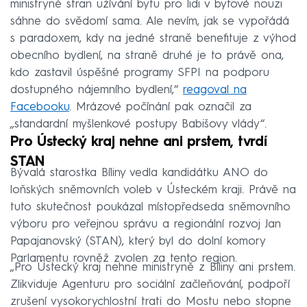
ministryně stran užívání bytu pro lidi v bytové nouzi
sáhne do svědomí sama. Ale nevím, jak se vypořádá
s paradoxem, kdy na jedné straně benefituje z výhod
obecního bydlení, na straně druhé je to právě ona,
kdo zastavil úspěšné programy SFPI na podporu
dostupného nájemního bydlení,“
reagoval na
Facebooku
. Mrázové počínání pak označil za
„standardní myšlenkové postupy Babišovy vlády“.
Pro Ústecký kraj nehne ani prstem, tvrdí
STAN
Bývalá starostka Bíliny vedla kandidátku ANO do
loňských sněmovních voleb v Ústeckém kraji. Právě na
tuto skutečnost poukázal místopředseda sněmovního
výboru pro veřejnou správu a regionální rozvoj Jan
Papajanovský (STAN), který byl do dolní komory
Parlamentu rovněž zvolen za tento region.
„Pro Ústecký kraj nehne ministryně z Bíliny ani prstem.
Zlikviduje Agenturu pro sociální začleňování, podpoří
zrušení vysokorychlostní trati do Mostu nebo stopne