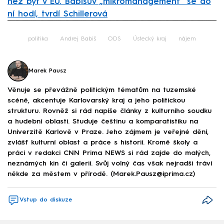
než být v EU. Babišův „mikromanagement“ se do
ní hodí, tvrdí Schillerová
Failed to fetch
politika
Andrej Babiš
ODS
Ústecký kraj
nájem
Marek Pausz
Věnuje se převážně politickým tématům na tuzemské
scéně, akcentuje Karlovarský kraj a jeho politickou
strukturu. Rovněž si rád napíše články z kulturního soudku
a hudební oblasti. Studuje češtinu a komparatistiku na
Univerzitě Karlově v Praze. Jeho zájmem je veřejné dění,
zvlášť kulturní oblast a práce s historií. Kromě školy a
práci v redakci CNN Prima NEWS si rád zajde do malých,
neznámých kin či galerií. Svůj volný čas však nejradši tráví
někde za městem v přírodě. (Marek.Pausz@iprima.cz)
Vstup do diskuze