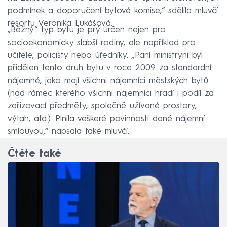
podmínek a doporučení bytové komise,“ sdělila mluvčí
resortu Veronika Lukášová.
„Běžný“ typ bytu je prý určen nejen pro
socioekonomicky slabší rodiny, ale například pro
učitele, policisty nebo úředníky. „Paní ministryni byl
přidělen tento druh bytu v roce 2009 za standardní
nájemné, jako mají všichni nájemníci městských bytů
(nad rámec kterého všichni nájemníci hradí i podíl za
zařizovací předměty, společně užívané prostory,
výtah, atd.). Plnila veškeré povinnosti dané nájemní
smlouvou,“ napsala také mluvčí.
Čtěte také