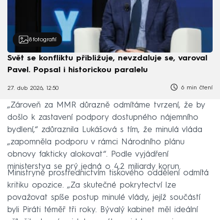
8
fotografií
Svět se konfliktu přibližuje, nevzdaluje se, varoval
Pavel. Popsal i historickou paralelu
6 min čtení
27. dub 2026, 12:50
„Zároveň za MMR důrazně odmítáme tvrzení, že by
došlo k zastavení podpory dostupného nájemního
bydlení,“ zdůraznila Lukášová s tím, že minulá vláda
„zapomněla podporu v rámci Národního plánu
obnovy fakticky alokovat“. Podle vyjádření
ministerstva se prý jedná o 4,2 miliardy korun.
Ministryně prostřednictvím tiskového oddělení odmítá
kritiku opozice. „Za skutečné pokrytectví lze
považovat spíše postup minulé vlády, jejíž součástí
byli Piráti téměř tři roky. Bývalý kabinet měl ideální