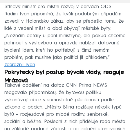
Stínový ministr pro místní rozvoj v barvách ODS
Radim Ivan připomíná, že kvůli podobným případům
zavedli v Holandsku zákaz, aby se předešlo tomu, že
lidé z vedení měst a obcí obývají městské byty.
„Neznám detaily u paní ministryně, ale pokud chceme
pohnout s výstavbou a opravdu nabízet dotované
bydlení lidem, kteří ho potřebují, s čímž nemám
problém, pak musíme jako politici jít příkladem,“
zdůraznil Ivan
.
Pokrytecký byl postup bývalé vlády, reaguje
Mrázová
Tiskové oddělení na dotaz CNN Prima NEWS
reagovalo připomínkou, že bytovou politiku
vykonávají obce v samostatné působnosti podle
zákona o obcích. „Město Bílina rozlišuje několik typů
bytů – rozjezdové pro mladé rodiny, seniorské,
sociální a běžné. Poslední z nich přiděluje rada města
na základě podané žádosti a po splnění stanovených