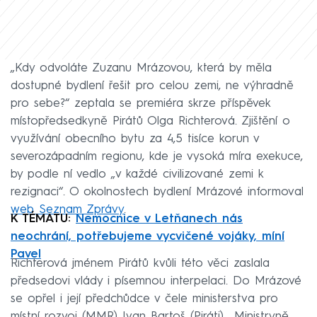
„Kdy odvoláte Zuzanu Mrázovou, která by měla
dostupné bydlení řešit pro celou zemi, ne výhradně
pro sebe?“ zeptala se premiéra skrze příspěvek
místopředsedkyně Pirátů Olga Richterová. Zjištění o
využívání obecního bytu za 4,5 tisíce korun v
severozápadním regionu, kde je vysoká míra exekuce,
by podle ní vedlo „v každé civilizované zemi k
rezignaci“. O okolnostech bydlení Mrázové informoval
web Seznam Zprávy
.
K TÉMATU:
Nemocnice v Letňanech nás
neochrání, potřebujeme vycvičené vojáky, míní
Pavel
Richterová jménem Pirátů kvůli této věci zaslala
předsedovi vlády i písemnou interpelaci. Do Mrázové
se opřel i její předchůdce v čele ministerstva pro
místní rozvoj (MMR) Ivan Bartoš (Piráti). „Ministryně