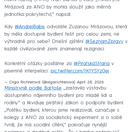
Mrázová za ANO by mohla sloužit jako měrná
jednotka pokrytectví,“ napsal.
Kdy
@AndrejBabis
odvoláte Zuzanou Mrázovou, která
by měla dostupné bydlení řešit pro celou zemi, ne
výhradně pro sebe? Dnešní zjištění
@SeznamZpravy
v
každé civilizované zemi znamenají rezignaci.
Konkrétní otázky posíláme za
@PiratskaStrana
v
písemné interpelaci.
pic.twitter.com/tKtYSYz0ej
— Olga Richterová (@olgarichterova)
April 28, 2026
Ministryně podle Bartoše
„zastavila výstavbu
dostupného nájemního bydlení pro mladé lidi a
rodiny“ a likviduje pirátský zákon o podpoře bydlení.
„Politiku bydlení, kterou jsme realizovali, označuje s
kolegy z ANO za socialistický experiment a o sobě
tvrdí, že má sociální cítění,“ pokračuje nynější