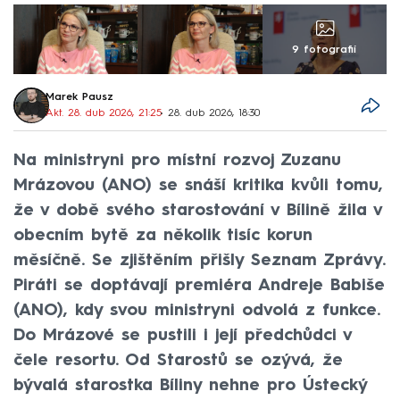
9 fotografií
Marek Pausz
Akt. 28. dub 2026, 21:25
• 28. dub 2026, 18:30
Na ministryni pro místní rozvoj Zuzanu
Mrázovou (ANO) se snáší kritika kvůli tomu,
že v době svého starostování v Bílině žila v
obecním bytě za několik tisíc korun
měsíčně. Se zjištěním přišly Seznam Zprávy.
Piráti se doptávají premiéra Andreje Babiše
(ANO), kdy svou ministryni odvolá z funkce.
Do Mrázové se pustili i její předchůdci v
čele resortu. Od Starostů se ozývá, že
bývalá starostka Bíliny nehne pro Ústecký