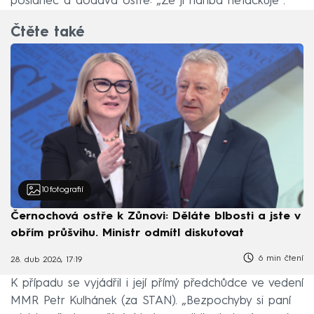
poslanec a dodává ostře: „Že ji hanba nefackuje“.
Čtěte také
10
fotografií
Černochová ostře k Zůnovi: Děláte blbosti a jste v
obřím průšvihu. Ministr odmítl diskutovat
6 min čtení
28. dub 2026, 17:19
K případu se vyjádřil i její přímý předchůdce ve vedení
MMR Petr Kulhánek (za STAN). „Bezpochyby si paní