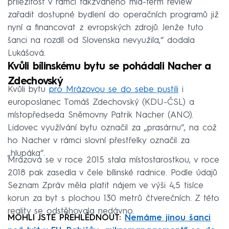
příležitost v rámci takzvaného mid-term review
zařadit dostupné bydlení do operačních programů již
nyní a financovat z evropských zdrojů. Jenže tuto
šanci na rozdíl od Slovenska nevyužila,“ dodala
Lukášová.
Kvůli bílinskému bytu se pohádali Nacher a
Zdechovský
Kvůli bytu
pro Mrázovou se do sebe pustili
i
europoslanec Tomáš Zdechovský (KDU-ČSL) a
místopředseda Sněmovny Patrik Nacher (ANO).
Lidovec využívání bytu označil za „prasárnu“, na což
ho Nacher v rámci slovní přestřelky označil za
„hlupáka“.
Mrázová se v roce 2015 stala místostarostkou, v roce
2018 pak zasedla v čele bílinské radnice. Podle údajů
Seznam Zpráv měla platit nájem ve výši 4,5 tisíce
korun za byt s plochou 130 metrů čtverečních. Z této
reality se odstěhovala nedávno.
MOHLI JSTE PŘEHLÉDNOUT:
Nemáme jinou šanci