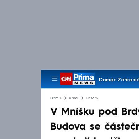
Domácí
Zahranič
Pořady
Domů
Krimi
Požáry
V Mníšku pod Brdy
Budova se částečně