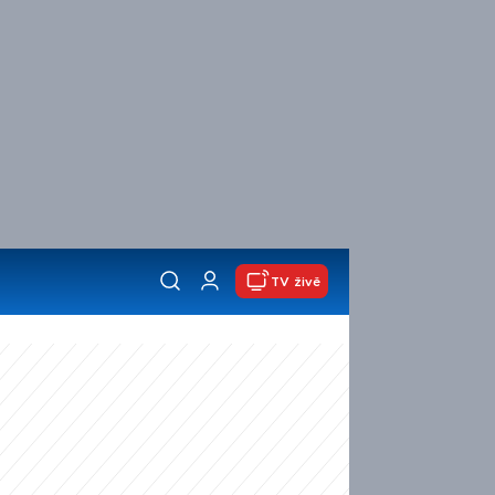
TV živě