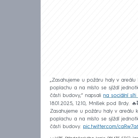
„Zasahujeme u požáru haly v areálu 
poplachu a na místo se sjíždí jednotk
části budovy,“ napsali
na sociální síti
18.01.2025, 12:10, Mníšek pod Brdy. 🔥
Zasahujeme u požáru haly v areálu k
poplachu a na místo se sjíždí jednotk
části budovy.
pic.twitter.com/caRw7a