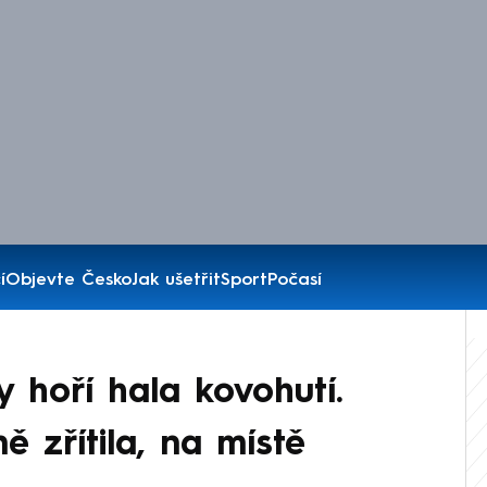
í
Objevte Česko
Jak ušetřit
Sport
Počasí
 hoří hala kovohutí.
 zřítila, na místě