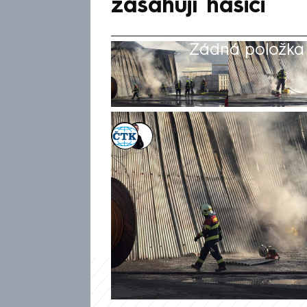
zasahují hasiči
Žádná položka z
ČTK
,
Václav Černý
18. led 2025, 13:46
Hasiči zasahují u požáru haly
Prahy. Hala se částečně zřítil
likvidují zvenčí, vyhlásili dr
mluvčí krajských hasičů Domini