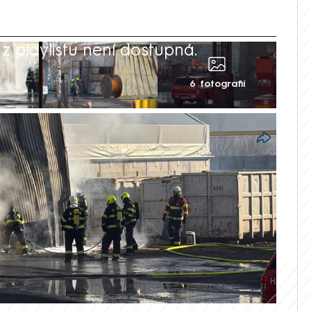
 playlistu není dostupná.
6 fotografií
 v areálu kovohutí v Mníšku pod Brdy u
a, obešlo se to bez zranění. Hasiči oheň
uhý stupeň poplachu ze čtyř možných, řekl
k Pěnička.