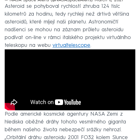
— NASA Space Alerts (@NASASpaceAlerts)
March 8, 2021
Asteroid se pohyboval rychlostí zhruba 124 tisíc
kilometrů za hodinu, tedy rychleji než drtivá většina
asteroidů, které míjejí naši planetu. Astronomičtí
nadšenci se mohou na záznam průletu asteroidu
podívat on-line v rámci italského projektu virtuálního
teleskopu na webu
virtualtelescope
.
Podle americké kosmické agentury NASA Zemi z
hlediska oběžné dráhy tohoto vesmírného giganta
během našeho života nebezpečí srážky nehrozí.
„Orbitální dráhu asteroidu 2001 FO32 kolem Slunce