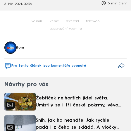
6 min čtení
5. bře 2021, 09:36
vesmír
Země
asteroid
teleskop
pozorování vesmíru
tom
Pro tento článek jsou komentáře vypnuté
Návrhy pro vás
Žebříček nejhorších jídel světa.
Umístily se i tři české pokrmy, vévodí
skandinávská kuchyně
Sníh, jak ho neznáte: Jak rychle
padá i z čeho se skládá. A vločky