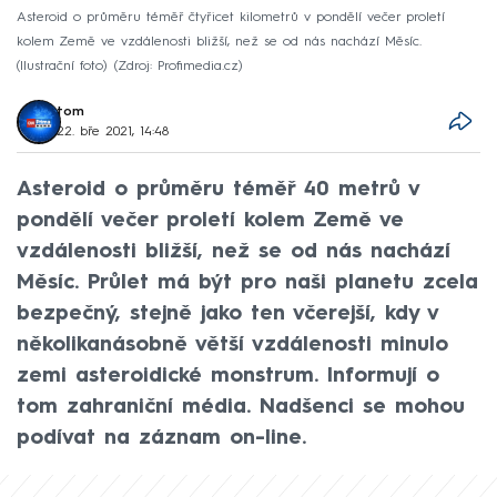
Asteroid o průměru téměř čtyřicet kilometrů v pondělí večer proletí
kolem Země ve vzdálenosti bližší, než se od nás nachází Měsíc.
(Ilustrační foto)
Zdroj: Profimedia.cz
tom
22. bře 2021, 14:48
Asteroid o průměru téměř 40 metrů v
pondělí večer proletí kolem Země ve
vzdálenosti bližší, než se od nás nachází
Měsíc. Průlet má být pro naši planetu zcela
bezpečný, stejně jako ten včerejší, kdy v
několikanásobně větší vzdálenosti minulo
zemi asteroidické monstrum. Informují o
tom zahraniční média. Nadšenci se mohou
podívat na záznam on-line.