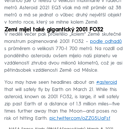
většinou jde o tělesa o velikosti maximálně v řádech
metrů. Asteroid 2021 EQ3 však má mít průměr až 38
metrů a má se jednat o vůbec druhý největší objekt
v tomto roce, který se mihne kolem Země.
Zemi míjel také gigantický 2001 FO32
V neděli večer pak proletělo „kolem“ Země skutečné
monstrum pojmenované 2001 FO32 –
podle odhadů
s průměrem o velikosti 770–1 700 metrů. Na rozdíl od
pondělního asteroidu ovšem míjelo naši planetu ve
vzdáleností zhruba dvou milionů kilometrů, což je asi
pětinásobek vzdálenosti Země od Měsíce.
You may have seen headlines about an
#asteroid
that will safely fly by Earth on March 21. While this
asteroid, known as 2001 FO32, is large, it will safely
zip past Earth at a distance of 1.3 million miles—five
times further away than the Moon—and poses no
risk of hitting Earth.
pic.twitter.com/oZZG5UaFsf