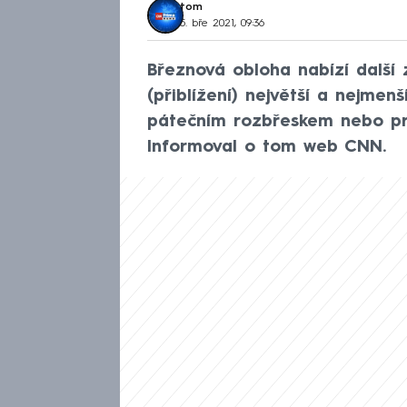
tom
5. bře 2021, 09:36
Březnová obloha nabízí další 
(přiblížení) největší a nejmen
pátečním rozbřeskem nebo prů
Informoval o tom web CNN.