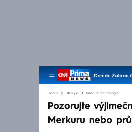
Domácí
Zahranič
Pořady
Domů
Lifestyle
Věda a technologie
Pozorujte výjimečn
Merkuru nebo prů