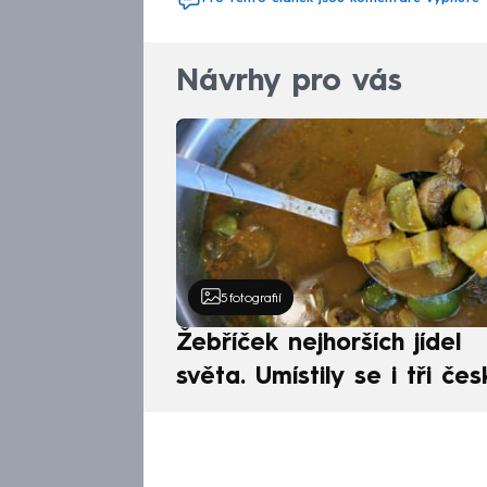
Návrhy pro vás
5
fotografií
Žebříček nejhorších jídel
světa. Umístily se i tři čes
pokrmy, vévodí skandináv
kuchyně