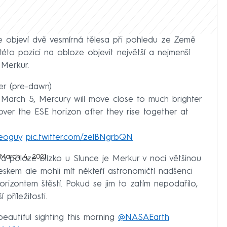
e objeví dvě vesmírná tělesa při pohledu ze Země
této pozici na obloze objevit největší a nejmenší
 Merkur.
ter (pre-dawn)
 March 5, Mercury will move close to much brighter
 over the ESE horizon after they rise together at
eoguy
pic.twitter.com/zelBNgrbQN
March 4, 2021
poloze blízko u Slunce je Merkur v noci většinou
řeskem ale mohli mít někteří astronomičtí nadšenci
orizontem štěstí. Pokud se jim to zatím nepodařilo,
 příležitosti.
eautiful sighting this morning ⁦
@NASAEarth