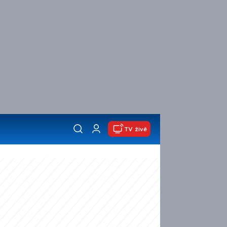
TV živě