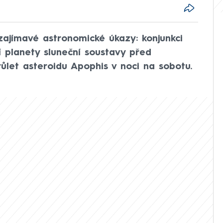
zajímavé astronomické úkazy: konjunkci
ší planety sluneční soustavy před
let asteroidu Apophis v noci na sobotu.