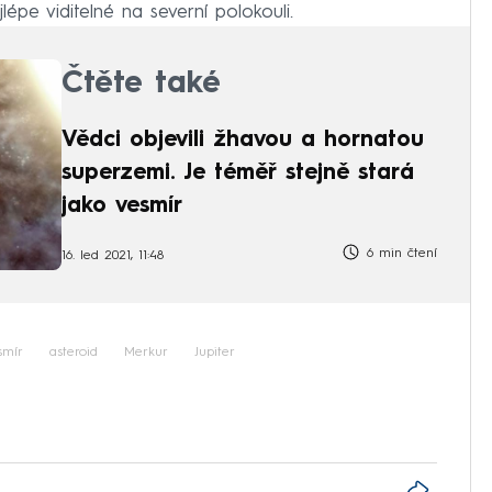
épe viditelné na severní polokouli.
Čtěte také
Vědci objevili žhavou a hornatou
superzemi. Je téměř stejně stará
jako vesmír
6 min čtení
16. led 2021, 11:48
smír
asteroid
Merkur
Jupiter