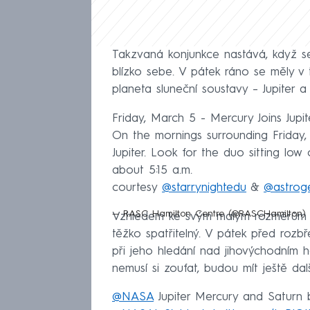
Takzvaná konjunkce nastává, když s
blízko sebe. V pátek ráno se měly v 
planeta sluneční soustavy – Jupiter a
Friday, March 5 - Mercury Joins Jupi
On the mornings surrounding Friday,
Jupiter. Look for the duo sitting low
about 5:15 a.m.
courtesy
@starrynightedu
&
@astrog
— RASC Hamilton Centre (@RASCHamilton)
Vzhledem ke svým malým rozměrům a 
těžko spatřitelný. V pátek před rozb
při jeho hledání nad jihovýchodním h
nemusí si zoufat, budou mít ještě další
@NASA
⁩ Jupiter Mercury and Saturn b