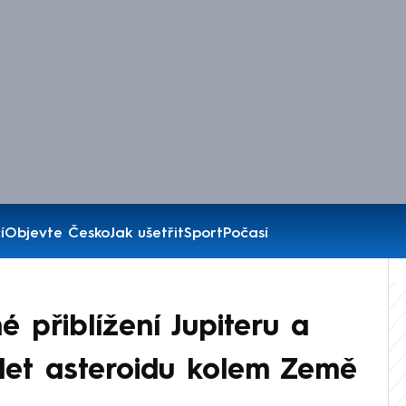
í
Objevte Česko
Jak ušetřit
Sport
Počasí
é přiblížení Jupiteru a
let asteroidu kolem Země