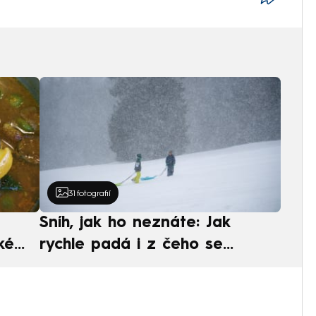
31
fotografií
Sníh, jak ho neznáte: Jak
ké
rychle padá i z čeho se
ská
skládá. A vločky nejsou bílé