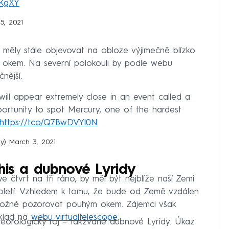
IKgXY
5, 2021
y měly stále objevovat na obloze výjimečně blízko
m okem. Na severní polokouli by podle webu
nější.
will appear extremely close in an event called a
pportunity to spot Mercury, one of the hardest
https://t.co/Q7BwDVYl0N
my)
March 3, 2021
his a dubnové Lyridy
e čtvrt na tři ráno, by měl být nejblíže naší Zemi
roletí. Vzhledem k tomu, že bude od Země vzdálen
možné pozorovat pouhým okem. Zájemci však
íklad na
webu virtualtelescope
.
eorologický roj – takzvané dubnové Lyridy. Úkaz