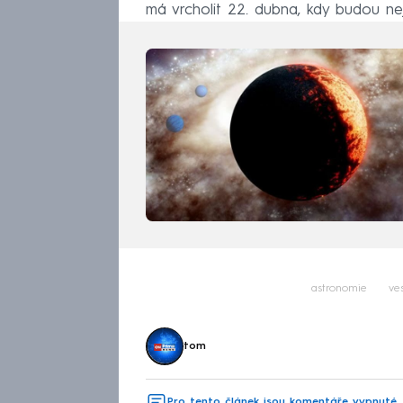
má vrcholit 22. dubna, kdy budou nejl
astronomie
ve
tom
Pro tento článek jsou komentáře vypnuté