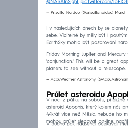
@NASAInSight
⁩
pic.twitter.com/IoPJO
— Priscilla Naidoo (@priscillanaidoo)
March 
I v následujících dnech by se planet
sebe. Viditelné by měly být i pouhý
EarthSky mohlo být pozorování nároč
Friday Morning: Jupiter and Mercury 
'conjunction.' This will be a great o
planets to see without a telescope:
— AccuWeather Astronomy (@AccuAstrono
Průlet asteroidu Apop
V noci z pátku na sobotu, přibližně v
asteroid Apophis, který kolem nás p
44krát více než Měsíc, nebude ho 
mohou průlet sledovat on-line, např
V dubnu pak nadšenci očekávají met