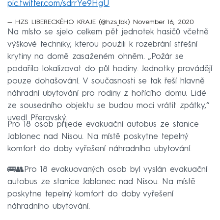
pic.twitter.com/sdrrYe9HgU
— HZS LIBERECKÉHO KRAJE (@hzs_lbk)
November 16, 2020
Na místo se sjelo celkem pět jednotek hasičů včetně
výškové techniky, kterou použili k rozebrání střešní
krytiny na domě zasaženém ohněm. „Požár se
podařilo lokalizovat do půl hodiny. Jednotky provádějí
pouze dohašování. V současnosti se tak řeší hlavně
náhradní ubytování pro rodiny z hořícího domu. Lidé
ze sousedního objektu se budou moci vrátit zpátky,“
uvedl Přerovský.
Pro 18 osob přijede evakuační autobus ze stanice
Jablonec nad Nisou. Na místě poskytne tepelný
komfort do doby vyřešení náhradního ubytování.
🚌👥Pro 18 evakuovaných osob byl vyslán evakuační
autobus ze stanice Jablonec nad Nisou. Na místě
poskytne tepelný komfort do doby vyřešení
náhradního ubytování.