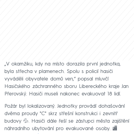
„V okamžiku, kdy na místo dorazila první jednotka,
byla střecha v plamenech. Spolu s policií hasiči
vyváděli obyvatele domů ven,“ popsal mluvčí
Hasičského záchranného sboru Libereckého kraje Jan
Přerovský. Hasiči museli nakonec evakuovat 18 lidí.
Požár byl lokalizovaný. Jednotky provádí dohašování
dvěma proudy "C" skrz střešní konstrukci i zevnitř
budovy 💦. Hasiči dále řeší se zástupci města zajištění
náhradního ubytování pro evakuované osoby. 🏬