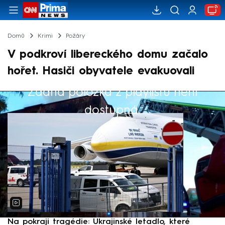
Domů
Krimi
Požáry
V podkroví libereckého domu začalo
hořet. Hasiči obyvatele evakuovali
Žádná položka z playlistu není
Výběr redakce
dostupná.
Na pokraji tragédie: Ukrajinské letadlo, které
P