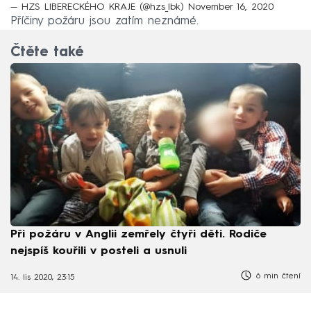
— HZS LIBERECKÉHO KRAJE (@hzs_lbk)
November 16, 2020
Příčiny požáru jsou zatím neznámé.
Čtěte také
Při požáru v Anglii zemřely čtyři děti. Rodiče
nejspíš kouřili v posteli a usnuli
6 min čtení
14. lis 2020, 23:15