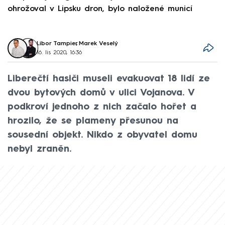
ohrožoval v Lipsku dron, bylo naložené municí
e
Libor Tampier
,
Marek Veselý
16. lis 2020, 16:36
Liberečtí hasiči museli evakuovat 18 lidí ze
dvou bytových domů v ulici Vojanova. V
podkroví jednoho z nich začalo hořet a
hrozilo, že se plameny přesunou na
sousední objekt. Nikdo z obyvatel domu
nebyl zraněn.