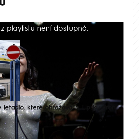
u
 playlistu není dostupná.
V
é letadlo, které ohrožoval v Lipsku dron,
Přilá
polit