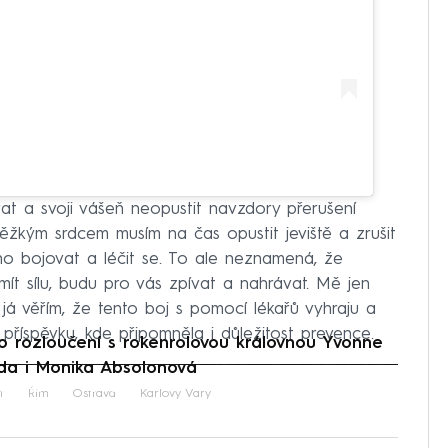
t a svoji vášeň neopustit navzdory přerušení
 těžkým srdcem musím na čas opustit jeviště a zrušit
o bojovat a léčit se. To ale neznamená, že
mít sílu, budu pro vás zpívat a nahrávat. Mě jen
já věřím, že tento boj s pomocí lékařů vyhraju a
v příspěvku, kde připomněla i důležitost prevence.
rozloučení s rokenrolovou královnou Yvonne
nda i Monika Absolonová
iled to fetch
t
Řím
Ostrava
Karlovy Vary