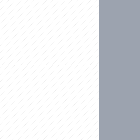
ideo
kat migranty do Česka? Sami by odešli, tvrdí exp
ické sebevraždě