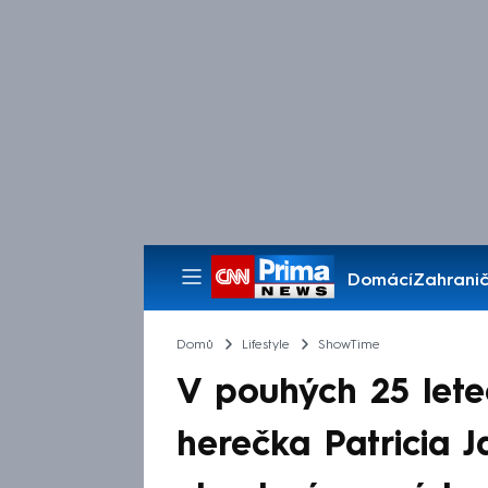
Domácí
Zahranič
Pořady
Domů
Lifestyle
ShowTime
V pouhých 25 let
herečka Patricia 