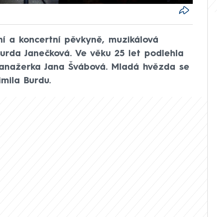
rní a koncertní pěvkyně, muzikálová
urda Janečková. Ve věku 25 let podlehla
manažerka Jana Švábová. Mladá hvězda se
imila Burdu.