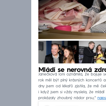
Mládí se nerovná zdr
Janečková loni oznámila, že bojuje 
rok měl být plný krásných koncertů a
dny jsem od lékařů zjistila, že mě če
i když jsem si vždy myslela, že mládí
prokázaly zhoubný nádor prsu,“
naps