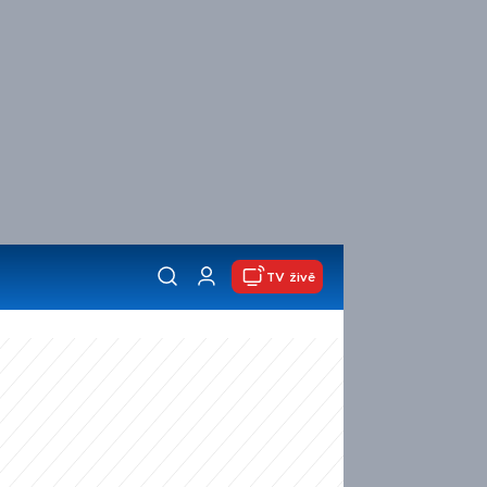
TV živě