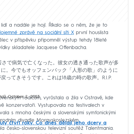
lidí a nadále je hojí. Říkalo se o něm, že je to
ojemné zprávě na sociální síti X
první houslista
lec v příspěvku připomněl výstup tehdy 18leté
dky skladatele Jacquese Offenbacha.
若さで病気で亡くなった。彼女の透き通った歌声が多
うに。今でもオッフェンバック「人形の歌」のように
てきそうです。これは18歳の時の歌声。R.I.P.
to1)
October 2, 2023
venským rodičům, vyrůstala a žila v Ostravě, kde
ě konzervatoři. Vystupovala na festivalech v
nkovala s mnoha českými a slovenskými symfonickými
árodním divadle Moravskoslezském.
ly čtyři roky. Co dnes dělají jeho dcery a
a česko-slovenskou televizní soutěž Talentmania.