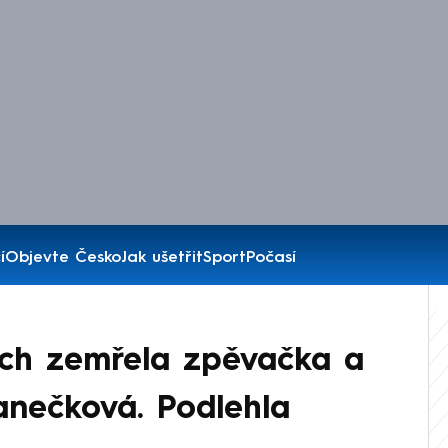
í
Objevte Česko
Jak ušetřit
Sport
Počasí
ech zemřela zpěvačka a
Janečková. Podlehla