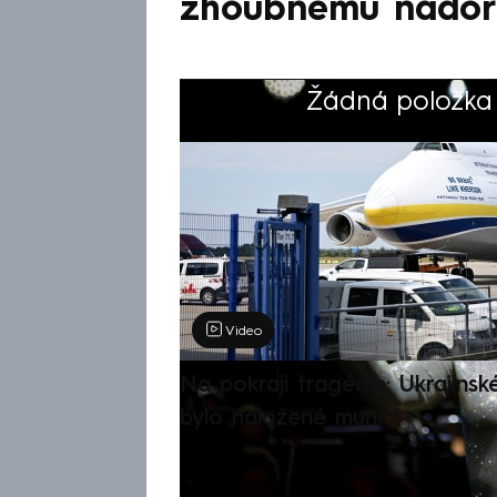
zhoubnému nádor
Žádná položka z
Výběr redakce
Video
Na pokraji tragédie: Ukrajinsk
bylo naložené municí