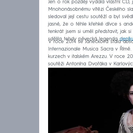
Jen o rok později vydala vlastní CD,
Mnohonásobnému vítězi Českého slav
sledoval její cestu soutěží a byl svěd
jasné, že o téhle křehké dívce s an
tenkrát jsem si uměl představit, jak s
sdělila tehdy pěvecká legenda
deník
V roce 2014 se Janečková stala abs
Internazionale Musica Sacra v Římě. 
kurzech v italském Arezzu. V roce 2
soutěži Antonína Dvořáka v Karlovýc