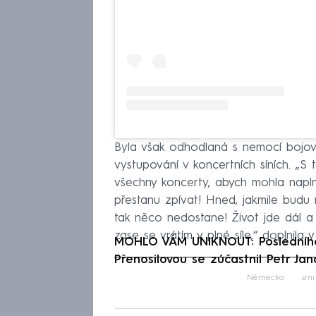
Byla však odhodlaná s nemocí bojova
vystupování v koncertních síních. „S
všechny koncerty, abych mohla napln
přestanu zpívat! Hned, jakmile budu 
tak něco nedostane! Život jde dál a 
zase se vrátím v plné síle,“ doplnila 
MOHLO VÁM UNIKNOUT: Posledního 
Přenosilovou se zúčastnil Petr Ja
Fa
Německo
smr