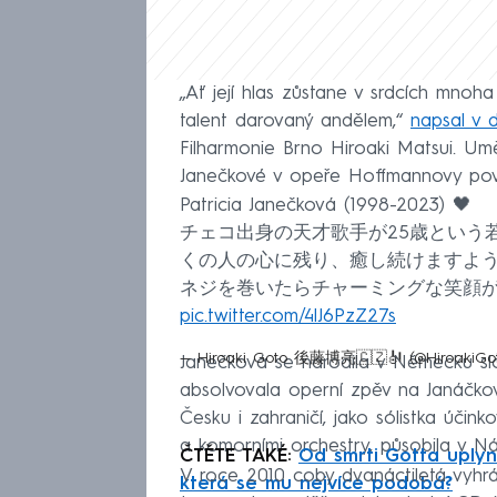
„Ať její hlas zůstane v srdcích mnoha 
talent darovaný andělem,“
napsal v d
Filharmonie Brno Hiroaki Matsui. Umě
Janečkové v opeře Hoffmannovy poví
Patricia Janečková (1998-2023) 🖤
チェコ出身の天才歌手が25歳という
くの人の心に残り、癒し続けますよ
ネジを巻いたらチャーミングな笑顔が戻っ
pic.twitter.com/4lJ6PzZ27s
— Hiroaki Goto 後藤博亮🇨🇿🎻 (@HiroakiGo
Janečková se narodila v Německu slo
absolvovala operní zpěv na Janáčkov
Česku i zahraničí, jako sólistka úči
a komorními orchestry, působila v N
ČTĚTE TAKÉ:
Od smrti Gotta uplynu
V roce 2010 coby dvanáctiletá vyhrál
která se mu nejvíce podobá?