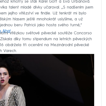
 jehož kmotry se stali Karel Gott a Eva Urbanová.
íka talent mladé dívky učaroval. „S nadšením jsem
kem jejího vítězství ve finále. Už tenkrát mi bylo
dělským hlasem ještě mnohokrát uslyšíme, a už
i jednou beru Patricii jako hosta svého turné,“
u Aha!
.
olutní vítězkou světové pěvecké soutěže Concorso
Získala díky tomu stipendium na letních pěveckých
016 obdržela tři ocenění na Mezinárodní pěvecké
h Varech.