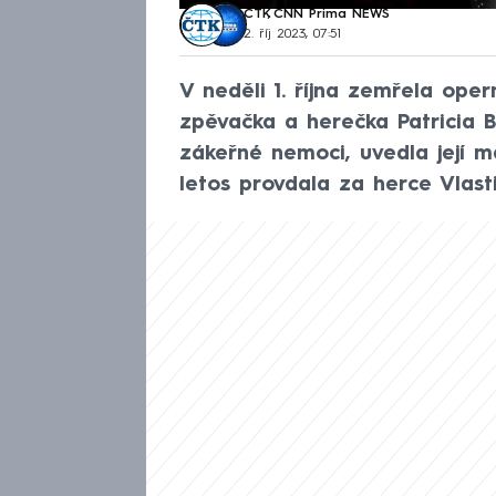
ČTK
,
CNN Prima NEWS
2. říj 2023, 07:51
V neděli 1. října zemřela ope
zpěvačka a herečka Patricia B
zákeřné nemoci, uvedla její 
letos provdala za herce Vlast