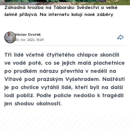
Záhadná hrozba na Táborsku: Svědectví o velké
S
šelmě přibývá. Na internetu kolují nové záběry
d
Václav Dvořák
20. čvc 2021, 15:29
Tři lidé včetně čtyřletého chlapce skončili
ve vodě poté, co se jejich malá plachetnice
po prudkém nárazu převrhla v neděli na
Vltavě pod pražským Vyšehradem. Naštěstí
je po chvilce vytáhli lidé, kteří byli na další
lodi poblíž. Podle policie nedošlo k tragédii
jen shodou okolností.