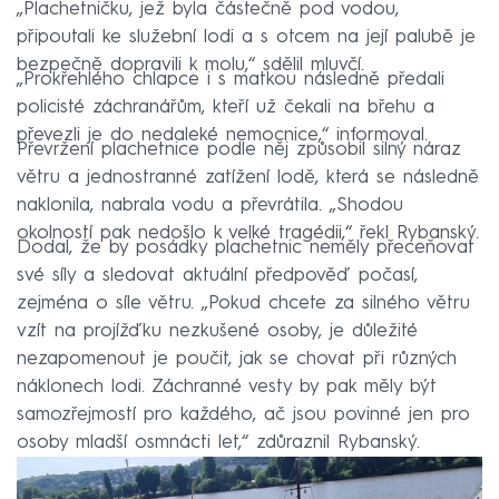
„Plachetničku, jež byla částečně pod vodou,
připoutali ke služební lodi a s otcem na její palubě je
bezpečně dopravili k molu,“ sdělil mluvčí.
„Prokřehlého chlapce i s matkou následně předali
policisté záchranářům, kteří už čekali na břehu a
převezli je do nedaleké nemocnice,“ informoval.
Převržení plachetnice podle něj způsobil silný náraz
větru a jednostranné zatížení lodě, která se následně
naklonila, nabrala vodu a převrátila. „Shodou
okolností pak nedošlo k velké tragédii,“ řekl Rybanský.
Dodal, že by posádky plachetnic neměly přeceňovat
své síly a sledovat aktuální předpověď počasí,
zejména o síle větru. „Pokud chcete za silného větru
vzít na projížďku nezkušené osoby, je důležité
nezapomenout je poučit, jak se chovat při různých
náklonech lodi. Záchranné vesty by pak měly být
samozřejmostí pro každého, ač jsou povinné jen pro
osoby mladší osmnácti let,“ zdůraznil Rybanský.