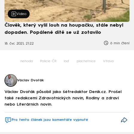
Video
Člověk, který vylil louh na houpačku, stále nebyl
dopaden. Popálené dítě se už zotavilo
6 min čtení
18. čvc 2021, 21:22
nehoda
Policie ČR
loď
plachetnice
Vltava
Václav Dvořák
Václav Dvořák působil jako šéfredaktor Denik.cz. Prošel
také redakcemi Zdravotnických novin, Rodiny a zdraví
nebo Literárních novin.
Pro tento článek jsou komentáře vypnuté