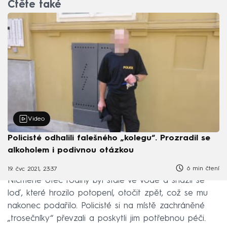
Čtěte také
Video
Policisté odhalili falešného „kolegu“. Prozradil se
alkoholem i podivnou otázkou
6 min čtení
19. čvc 2021, 23:37
Nicméně otec rodiny byl stále ve vodě a snažil se
loď, které hrozilo potopení, otočit zpět, což se mu
nakonec podařilo. Policisté si na místě zachráněné
„trosečníky“ převzali a poskytli jim potřebnou péči.