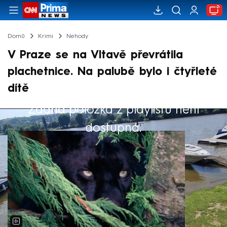
Domů
Krimi
Nehody
V Praze se na Vltavě převrátila
plachetnice. Na palubě bylo i čtyřleté
dítě
Žádná položka z playlistu není
Výběr redakce
dostupná.