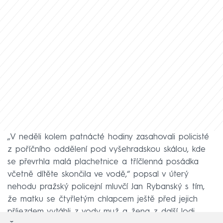
„V neděli kolem patnácté hodiny zasahovali policisté
z poříčního oddělení pod vyšehradskou skálou, kde
se převrhla malá plachetnice a tříčlenná posádka
včetně dítěte skončila ve vodě,“ popsal v úterý
nehodu pražský policejní mluvčí Jan Rybanský s tím,
že matku se čtyřletým chlapcem ještě před jejich
příjezdem vytáhli z vody muž a žena z další lodi.