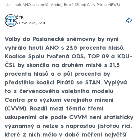
Lídr hnutí ANO a premiér Andrej Babiš
Zdroj: CNN Prima NEWS
ČTK
30. čvc 2021, 12:11
Volby do Poslanecké sněmovny by nyní
vyhrálo hnutí ANO s 23,5 procenta hlasů.
Koalice Spolu tvořená ODS, TOP 09 a KDU-
ČSL by skončila na druhém místě s 21,5
procenta hlasů a o půl procenta by
předstihla koalici Pirátů se STAN. Vyplývá
to z červencového volebního modelu
Centra pro výzkum veřejného mínění
(CVVM). Rozdíl mezi těmito třemi
uskupeními ale podle CVVM není statisticky
významný a nelze s naprostou jistotou říci,
které z nich mělo v době měření největší