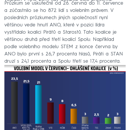
Průzkum se uskutečnil od 26. června do 11. července
a zúčastnilo se ho 872 lidí s volebním právem. V
posledních průzkumech jiných společností nyní
většinou vede hnutí ANO, které v pozici lídra
vystřídalo koalici Pirátů a Starostů. Tato koalice je
většinou druhá před třetí koalicí Spolu. Například
podle volebního modelu STEM z konce června by
ANO bylo první s 26,7 procenta hlasů, Piráti a STAN
druzí s 24,1 procenta a Spolu třetí se 17,4 procenta.