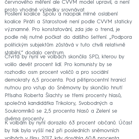
červnového měření ale CVVM model upravil, a není
proto vhodné výsledky srovnávat.
Posílení koalice Spolu a naopak mírné oslabení
koalice Piráti a Starostové není podle CVVM staticky
významné. Pro konstatování, zda jde o trend, je
podle něj nutné počkat do dalšího šetření. „Podpora
politickým subjektům zůstává v tuto chvíli relativně
stabilní,“ dodalo centrum.
Čtvrtá by nyní ve volbách skončila SPD, kterou by
volilo devět procent lidí. Pro komunisty by se
rozhodlo osm procent voličů a pro sociální
demokraty 6,5 procenta. Pod pětiprocentní hranicí
nutnou pro vstup do Sněmovny by skončilo hnutí
Přísaha Roberta Šlachty se třemi procenty hlasů,
společná kandidátka Trikolory, Svobodných a
Soukromníků se 2,5 procenta hlasů a Zelení se
dvěma procenty.
K volbám by nyní dorazilo 63 procent občanů. Účast
by tak byla vyšší než při posledních sněmovních
volbách v říjnu 2017, kdy dosáhla 60,8 procenta.