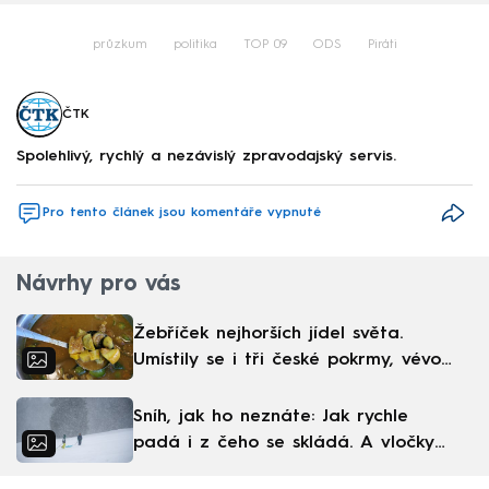
průzkum
politika
TOP 09
ODS
Piráti
ČTK
Spolehlivý, rychlý a nezávislý zpravodajský servis.
Pro tento článek jsou komentáře vypnuté
Návrhy pro vás
Žebříček nejhorších jídel světa.
Umístily se i tři české pokrmy, vévodí
skandinávská kuchyně
Sníh, jak ho neznáte: Jak rychle
padá i z čeho se skládá. A vločky
nejsou bílé