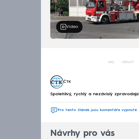
Video
olej
výbuch
ČTK
Spolehlivý, rychlý a nezávislý zpravodajs
Pro tento článek jsou komentáře vypnuté
Návrhy pro vás