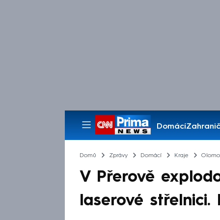
Domácí
Zahranič
Pořady
Domů
Zprávy
Domácí
Kraje
Olomou
V Přerově explodo
laserové střelnici.