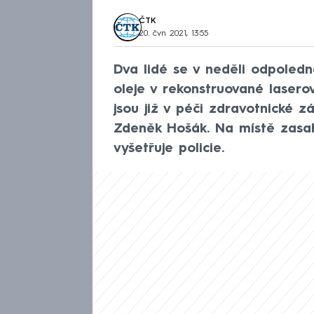
ČTK
20. čvn 2021, 13:55
Dva lidé se v neděli odpoledne
oleje v rekonstruované laserov
jsou již v péči zdravotnické z
Zdeněk Hošák. Na místě zasahu
vyšetřuje policie.