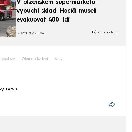
V plzeňském supermarketu
vybuchl sklad. Hasiči museli
evakuovat 400 lidí
6 min čtení
19. čvn 2021, 10:37
exploze
Olomoucký kraj
sudy
ký servis.