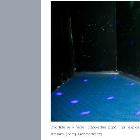
Dva lidé se v neděli odpoledne popálili při explo
střelnici.
Zdroj: Profimedia.cz