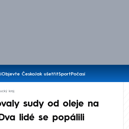
í
Objevte Česko
Jak ušetřit
Sport
Počasí
cký kraj
valy sudy od oleje na
 Dva lidé se popálili