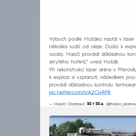
Výbuch podle Hošáka nastal v laser 
několika sudů od oleje. Došlo k exp
osoby. Hasiči provádí důkladnou kon
skrytého hoření,“ uved Hošák.
Při rekonstrukci laser arény v Přerově
k explozi a vzplanutí, následkem jso
provádí důkladnou kontrolu termokam
pic.twitter.com/nIA2CivRP8
— Hasiči Olomouc 🚒👨‍🚒🔥 (@hasici_olom