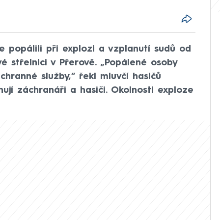
 popálili při explozi a vzplanutí sudů od
é střelnici v Přerově. „Popálené osoby
áchranné služby,“ řekl mluvčí hasičů
jí záchranáři a hasiči. Okolnosti exploze