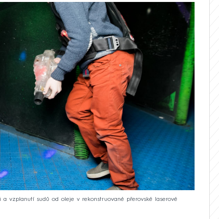
zi a vzplanutí sudů od oleje v rekonstruované přerovské laserové