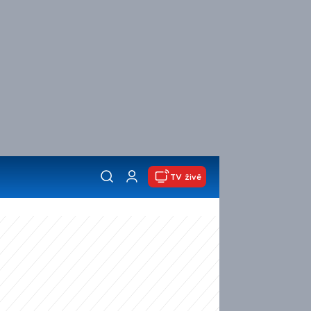
TV živě