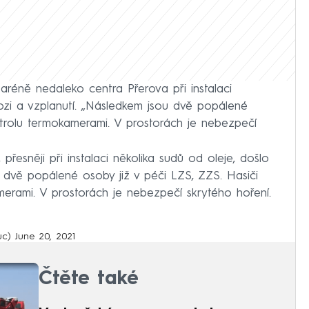
aréně nedaleko centra Přerova při instalaci
lozi a vzplanutí. „Následkem jsou dvě popálené
trolu termokamerami. V prostorách je nebezpečí
, přesněji při instalaci několika sudů od oleje, došlo
u dvě popálené osoby již v péči LZS, ZZS. Hasiči
erami. V prostorách je nebezpečí skrytého hoření.
ouc)
June 20, 2021
Čtěte také