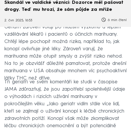
Skandál ve valdické věznici: Dozorce měl pašovat
drogy. Teď mu hrozí, že sám půjde za mříže
6 min čtení
2. čvn 2025, 16:53
Geriatři zároveň volají po hlubším výzkumu a lepším
vzdělávání lékařů i pacientů o účincích marihuany.
Chtějí lépe pochopit možná rizika, například to, jak
konopí ovlivňuje jiné léky. Zároveň varují, že
marihuana může otupit smysly a zvýšit riziko nehod.
Na to je obzvlášť důležité pamatovat, protože dnešní
marihuana v USA obsahuje mnohem víc psychoaktivní
látky THC než dříve.
Tři geriatři ve svém komentáři ke studii v časopise
JAMA zdůrazňují, že jsou zapotřebí spolehlivější údaje
o výhodách i rizicích užívání marihuany v
pokročilejším věku. „Jako geriatr vidím stále více lidí,
kteří se zajímají o užívání konopí k léčbě chronických
zdravotních potíží. Konopí však může zkomplikovat
léčbu chronických onemocnění a být potenciálně