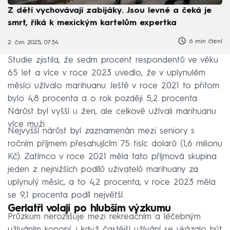
Z dětí vychovávají zabijáky. Jsou levné a čeká je
smrt, říká k mexickým kartelům expertka
6 min čtení
2. čvn 2025, 07:54
Studie zjistila, že sedm procent respondentů ve věku
65 let a více v roce 2023 uvedlo, že v uplynulém
měsíci užívalo marihuanu. Ještě v roce 2021 to přitom
bylo 4,8 procenta a o rok později 5,2 procenta.
Nárůst byl vyšší u žen, ale celkově užívali marihuanu
více muži.
Nejvyšší nárůst byl zaznamenán mezi seniory s
ročním příjmem přesahujícím 75 tisíc dolarů (1,6 milionu
Kč). Zatímco v roce 2021 měla tato příjmová skupina
jeden z nejnižších podílů uživatelů marihuany za
uplynulý měsíc, a to 4,2 procenta, v roce 2023 měla
se 9,1 procenta podíl největší.
Geriatři volají po hlubším výzkumu
Průzkum nerozlišuje mezi rekreačním a léčebným
užíváním konopí, i když častější užívání se ukázalo být