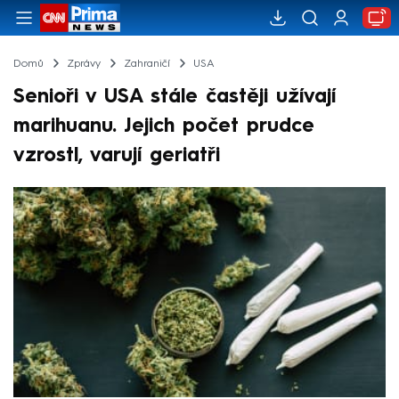
Domů
Zprávy
Zahraničí
USA
Senioři v USA stále častěji užívají
marihuanu. Jejich počet prudce
vzrostl, varují geriatři