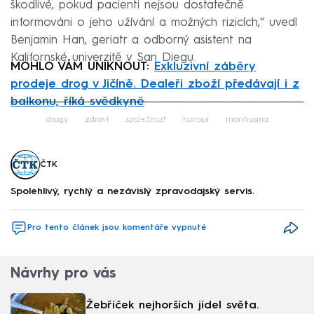
škodlivé, pokud pacienti nejsou dostatečně
informováni o jeho užívání a možných rizicích,“ uvedl
Benjamin Han, geriatr a odborný asistent na
Kalifornské univerzitě v San Diegu.
MOHLO VÁM UNIKNOUT:
Exkluzivní záběry
prodeje drog v Jičíně. Dealeři zboží předávají i z
balkonu, říká svědkyně
Failed to fetch
drogy
zdraví
společnost
konopí
marihuana
ČTK
Spolehlivý, rychlý a nezávislý zpravodajský servis.
Pro tento článek jsou komentáře vypnuté
Návrhy pro vás
Žebříček nejhorších jídel světa.