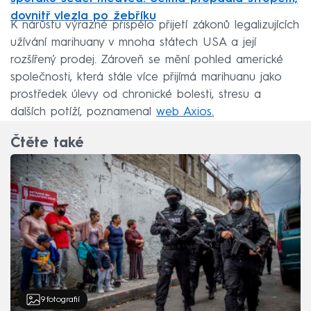
dovnitř vlezla po žebříku
K nárůstu výrazně přispělo přijetí zákonů legalizujících
užívání marihuany v mnoha státech USA a její
rozšířený prodej. Zároveň se mění pohled americké
společnosti, která stále více přijímá marihuanu jako
prostředek úlevy od chronické bolesti, stresu a
dalších potíží, poznamenal
web Axios.
Čtěte také
9
fotografií