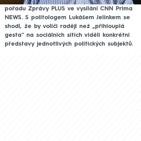
politolog Lukáš Valeš jako nejisté. Řekl to v
pořadu Zprávy PLUS ve vysílání CNN Prima
NEWS. S politologem Lukášem Jelínkem se
shodl, že by voliči raději než „přihlouplá
gesta“ na sociálních sítích viděli konkrétní
představy jednotlivých politických subjektů.