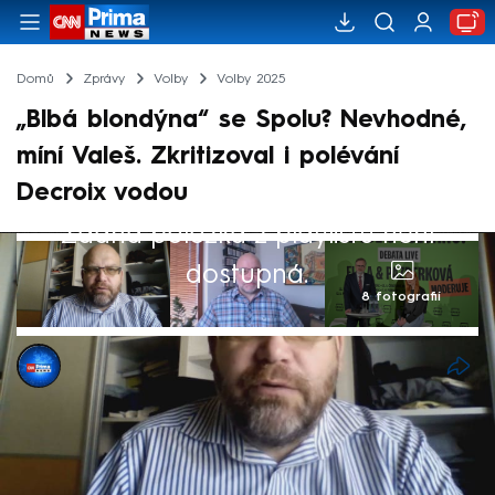
Domů
Zprávy
Volby
Volby 2025
„Blbá blondýna“ se Spolu? Nevhodné,
míní Valeš. Zkritizoval i polévání
Decroix vodou
Žádná položka z playlistu není
dostupná.
8 fotografií
Barbora Kollárová
16. kvě 2025, 18:13
Působení herečky Ivy Pazderkové na
zahájení volební tour koalice Spolu hodnotí