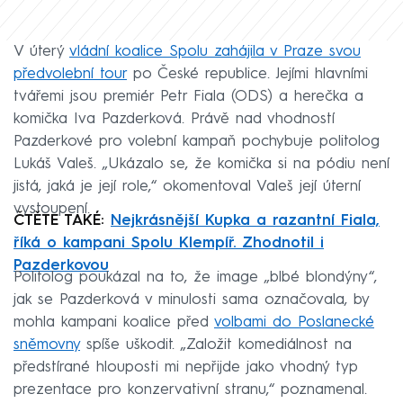
V úterý
vládní koalice Spolu zahájila v Praze svou
předvolební tour
po České republice. Jejími hlavními
tvářemi jsou premiér Petr Fiala (ODS) a herečka a
komička Iva Pazderková. Právě nad vhodností
Pazderkové pro volební kampaň pochybuje politolog
Lukáš Valeš. „Ukázalo se, že komička si na pódiu není
jistá, jaká je její role,“ okomentoval Valeš její úterní
vystoupení.
ČTĚTE TAKÉ:
Nejkrásnější Kupka a razantní Fiala,
říká o kampani Spolu Klempíř. Zhodnotil i
Pazderkovou
Politolog poukázal na to, že image „blbé blondýny“,
jak se Pazderková v minulosti sama označovala, by
mohla kampani koalice před
volbami do Poslanecké
sněmovny
spíše uškodit. „Založit komediálnost na
předstírané hlouposti mi nepřijde jako vhodný typ
prezentace pro konzervativní stranu,“ poznamenal.