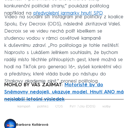
konkurenční politické strany,“ poukázal politolog
například na
předvolební jarmarky hnutí SPD
.
Video na sociální síti Instagram jiné političky z koalice
Spolu, Evy Decroix (ODS), následně zkritizoval Valeš.
Decroix se ve videu nechá polít kbelíkem se
studenou vodou v rámci osvětové kampaně
k duševnímu zdraví. „Pro politologa je tohle neštěstí.
Naprosto s Lukášem Jelínkem souhlasím, že bychom
raději místo těchhle přihlouplých gest, které možná se
hodí na TikTok pro generaci 16+, slyšeli konkrétní věci
a představy, které vláda bude po nástupu do
Strakovy akademie plnit,“ pronesl politolog.
MOHLO BY VÁS ZAJÍMAT:
Motoristé by do
Sněmovny nedojeli, ukazuje model. Hnutí ANO má
nejslabší letošní výsledek
Failed to fetch
kampaň
politika
ODS
Petr Fiala (ODS)
volby
Barbora Kollárová