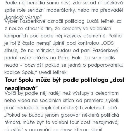
Podle něj herečka sama neví, zda se od ní očekává
spíše role seriózní moderátorky, nebo má předvádět
„komický výstup“.
Výběr Pazderkové označil politolog Lukáš Jelínek za
z nouze ctnost s tím, že celebrity ve volebních
kampaních jsou podle něj vždycky ošemetné. Politici
je totiž často nemají úplně pod kontrolou. „ODS
slibuje, že na mítincích budou od paní Pazderkové
padat ostré otázky na Petra Fialu. To se mi příliš
nezdá – obzvlášť pokud se jedná o podporovatelku
koalice Spolu,“ uvedl Jelínek.
Tour Spolu může být podle politologa „dost
nezajímavá“
Voliči by podle něj raději než výstupy s celebritami
nebo videa na sociálních sítích od premiéra slyšeli,
proč nedošlo k naplnění některých volebních slibů.
„Pokud se budou jenom glosovat některá politická
témata, může být ta volební tour dost nezajímavá,
obzvlášť v porovnání se show, kterou slibují