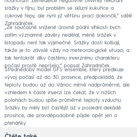
hodnotám. Zemědělce negativně ovlivnily rekordní
srážky v říjnu, byl problém se sklizní kukuřice a
cukrové řepy, ale nyní již většinu prací dokončili,“ sdělil
Zahradníček.
„Ze současné snížené úrovně půdní vlhkosti bych
zatím významné závěry nedělal, méně srážek v
listopadu není tak výjimečné. Srážky dosti kolísají,
takže je to závislé vždy na meteorologické situaci, a
tak tentokrát díky častému inverznímu charakteru
počasí prostě nepršelo,“ popsal Zahradníček.
Střednědobý model GFS ensemble, který predikuje
vývoj počasí až do 30. prosince, předpokládá, že
teploty budou až do Vánoc mírně nadprůměrné, ale
vzhledem k časté inverzi lze čekat, že v nižších
polohách budou spíše průměrné teploty vzduchu.
Srážky by měly být častější až v poslední dekádě
prosince, ale pravděpodobně půjde opět jen o
přeháňky.