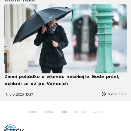
Čtěte také
Zimní pohádku o víkendu nečekejte. Bude pršet,
ochladí se až po Vánocích
6 min čtení
17. pro 2020, 10:27
voda
počasí
sníh
Vánoce
sucho
ČTK