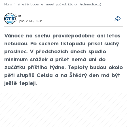
Na sníh si ještě budeme muset počkat.
Zdroj: Profimedia.cz
ČTK
18. pro 2020, 12:03
Vánoce na sněhu pravděpodobně ani letos
nebudou. Po suchém listopadu přišel suchý
prosinec. V předchozích dnech spadlo
minimum srážek a pršet nemá ani do
začátku příštího týdne. Teploty budou okolo
pěti stupňů Celsia a na Štědrý den má být
ještě tepleji.