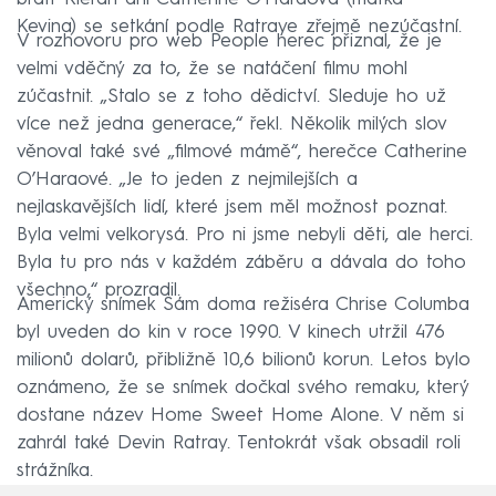
Kevina) se setkání podle Ratraye zřejmě nezúčastní.
V rozhovoru pro web People herec přiznal, že je
velmi vděčný za to, že se natáčení filmu mohl
zúčastnit. „Stalo se z toho dědictví. Sleduje ho už
více než jedna generace,“ řekl. Několik milých slov
věnoval také své „filmové mámě“, herečce Catherine
O’Haraové. „Je to jeden z nejmilejších a
nejlaskavějších lidí, které jsem měl možnost poznat.
Byla velmi velkorysá. Pro ni jsme nebyli děti, ale herci.
Byla tu pro nás v každém záběru a dávala do toho
všechno,“ prozradil.
Americký snímek Sám doma režiséra Chrise Columba
byl uveden do kin v roce 1990. V kinech utržil 476
milionů dolarů, přibližně 10,6 bilionů korun. Letos bylo
oznámeno, že se snímek dočkal svého remaku, který
dostane název Home Sweet Home Alone. V něm si
zahrál také Devin Ratray. Tentokrát však obsadil roli
strážníka.