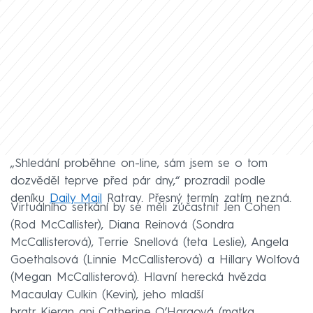
„Shledání proběhne on-line, sám jsem se o tom
dozvěděl teprve před pár dny,“ prozradil podle
deníku
Daily Mail
Ratray. Přesný termín zatím nezná.
Virtuálního setkání by se měli zúčastnit Jen Cohen
(Rod McCallister), Diana Reinová (Sondra
McCallisterová), Terrie Snellová (teta Leslie), Angela
Goethalsová (Linnie McCallisterová) a Hillary Wolfová
(Megan McCallisterová). Hlavní herecká hvězda
Macaulay Culkin (Kevin), jeho mladší
bratr Kieran ani Catherine O’Haraová (matka