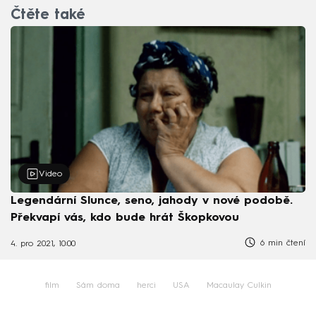
Čtěte také
Video
Legendární Slunce, seno, jahody v nové podobě.
Překvapí vás, kdo bude hrát Škopkovou
6 min čtení
4. pro 2021, 10:00
film
Sám doma
herci
USA
Macaulay Culkin