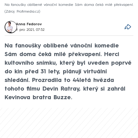
Na fanoušky oblíbené vánoční komedie Sám doma čeká milé překvapení.
Zdroj: Profimedia.cz
Anna Fedorov
9. pro 2021, 07:52
Na fanoušky oblíbené vánoční komedie
Sám doma čeká milé překvapení. Herci
kultovního snímku, který byl uveden poprvé
do kin před 31 lety, plánují virtuální
shledání. Prozradila to 44letá hvězda
tohoto filmu Devin Ratray, který si zahrál
Kevinova bratra Buzze.