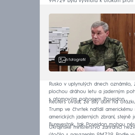
9M729 byla vyvinuta k útokům proti 
6
fotografií
Rusko v uplynulých dnech oznámilo, ž
plochou dráhou letu a jaderným po
s atomovým pohonem Poseidon.
Reuters uvádí, že Bílý dům na otáz
Trump ve čtvrtek nařídil americkému 
amerických jaderných zbraní, stejně ja
Burevestnik, tak Poseidon mohou nést
Ukrajinské ministerstvo zahraničí nez
útočilo s nasazením 9M729. Podle vy