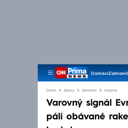
Domácí
Zahranič
Pořady
Domů
Zprávy
Zahraničí
Ukrajina
Varovný signál Ev
pálí obávané rake