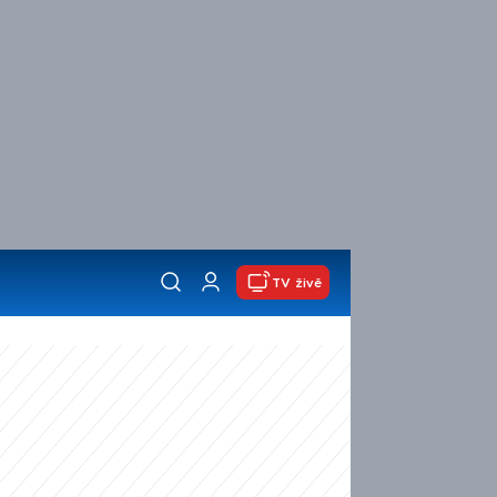
TV živě