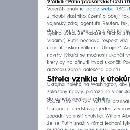
Vladimir Putin popsal vlastnosti 
Vojenští analytici
podle webu RBC-U
Fa
z hloubi vlastního území a obejít t
vojenský zdroj agentuře Reuters řekl
do cíle na Ukrajině přes 1 200 kilome
Sybiha uvedl, že nasazení těchto stře
Vladimir) Putin nechová respekt vůč
ukončit ruskou válku na Ukrajině“. A
návrhy týkající se možnosti ukončit v
který by ho přinutil invazi ukončit. P
arzenálu zbraní dalekého doletu.
Střela vznikla k útok
Ukrajina naléhá na Washington, aby j
zakázány nebyly, protože se v minul
šlo o nebezpečnou eskalaci.
Použití střel 9M729 rozšiřuje arzená
Ukrajině a představuje jeden z varov
západní vojenští analytici. William 
že se Putin snaží v rámci jednání týka