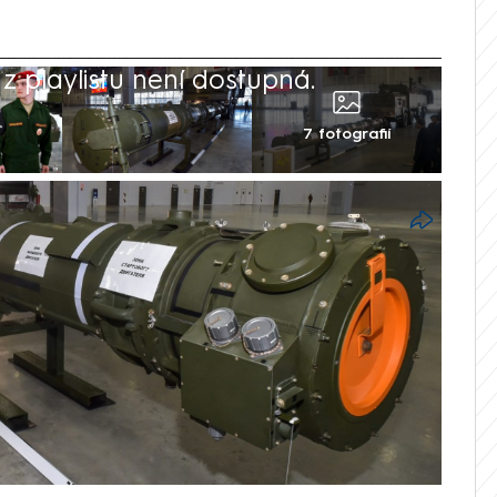
 playlistu není dostupná.
7 fotografií
 útokům proti Ukrajině používá střelu
voj přiměl amerického prezidenta Donalda
oce 2019 oficiálně opustily americko-
raket středního a krátkého doletu (INF),
rné arzenály obou zemí. Řekl to
ndrij Sybiha, píše agentura Reuters.
rzení toho, že Rusko nasadilo tuto střelu