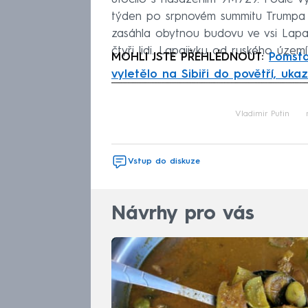
týden po srpnovém summitu Trumpa s 
zasáhla obytnou budovu ve vsi Lapa
čtyři lidi. Lapajivku od ruského území
MOHLI JSTE PŘEHLÉDNOUT:
Pomsta
vyletělo na Sibiři do povětří, ukaz
Fa
Vladimir Putin
Vstup do diskuze
Návrhy pro vás