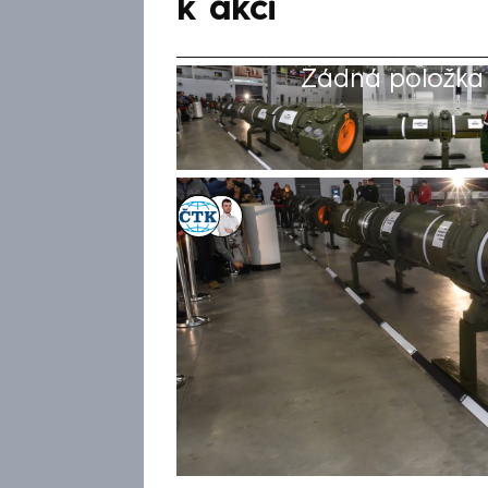
k akci
Žádná položka z
ČTK
,
Lukáš Cigánek
Akt. 31. říj 2025, 14:56
• 31. říj 2025, 14:19
Rusko v posledních měsících k
Novator 9M729, jejíž tajný vý
Trumpa, aby Spojené státy v r
sovětskou dohodu o likvidaci 
která výrazně omezovala jade
ukrajinský ministr zahraničí A
Podotýká, že jde o první potv