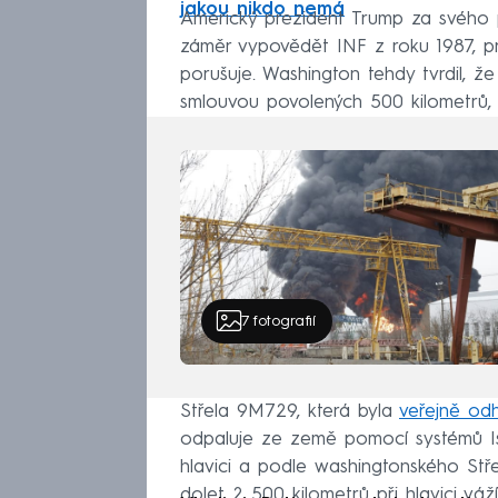
jakou nikdo nemá
Americký prezident Trump za svého p
záměr vypovědět INF z roku 1987, 
porušuje. Washington tehdy tvrdil, ž
smlouvou povolených 500 kilometrů,
7
fotografií
Střela 9M729, která byla
veřejně od
odpaluje ze země pomocí systémů I
hlavici a podle washingtonského Stř
dolet 2 500 kilometrů při hlavici váží