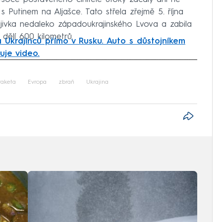
Putinem na Aljašce. Tato střela zřejmě 5. října
jivka nedaleko západoukrajinského Lvova a zabila
 dělí 600 kilometrů.
 Ukrajinců přímo v Rusku. Auto s důstojníkem
uje video.
iled to fetch
raketa
Evropa
zbraň
Ukrajina