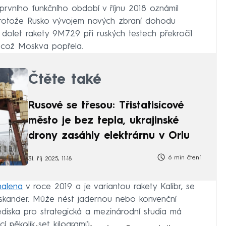
rvního funkčního období v říjnu 2018 oznámil
protože Rusko vývojem nových zbraní dohodu
e dolet rakety 9M729 při ruských testech překročil
 což Moskva popřela.
Čtěte také
Rusové se třesou: Třistatisícové
město je bez tepla, ukrajinské
drony zasáhly elektrárnu v Orlu
6 min čtení
31. říj 2025, 11:18
halena
v roce 2019 a je variantou rakety Kalibr, se
skander. Může nést jadernou nebo konvenční
ediska pro strategická a mezinárodní studia má
cí několik set kilogramů.