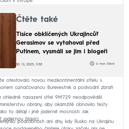
cílům v Evropě.
Čtěte také
Tisíce obklíčených Ukrajinců?
Gerasimov se vytahoval před
Putinem, vysmáli se jim i blogeři
6 min čtení
30. říj 2025, 11:33
e otestovalo novou mezikontinentální střelu s
honem označovanou Burevestnik a podvodní zbraň
ku ohledně nasazení střel 9M729 neodpověděl.
ministerstvu obrany, aby okamžitě obnovilo testy
ko to dělají i jiné jaderné mocnosti. Jak
 jadernou hlavici.
veřejnilo podrobnosti ani dny, kdy Rusko na Ukrajinu
soce postaveného činitele útoky začaly ani ne