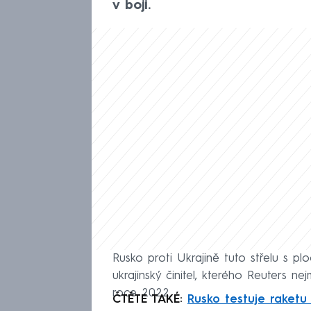
v boji.
Rusko proti Ukrajině tuto střelu s pl
ukrajinský činitel, kterého Reuters n
roce 2022.
ČTĚTE TAKÉ:
Rusko testuje raketu