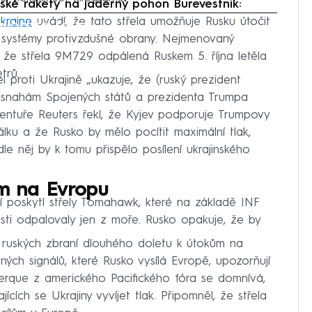
ruské rakety na jaderný pohon Burevestnik:
kraine
iled to fetch
uvádí, že tato střela umožňuje Rusku útočit
ak systémy protivzdušné obrany. Nejmenovaný
, že střela 9M729 odpálená Ruskem 5. října letěla
trů.
l proti Ukrajině „ukazuje, že (ruský prezident
i snahám Spojených států a prezidenta Trumpa
gentuře Reuters řekl, že Kyjev podporuje Trumpovy
álku a že Rusko by mělo pocítit maximální tlak,
odle něj by k tomu přispělo posílení ukrajinského
ům na Evropu
í poskytl střely Tomahawk, které na základě INF
osti odpalovaly jen z moře. Rusko opakuje, že by
l ruských zbraní dlouhého doletu k útokům na
ných signálů, které Rusko vysílá Evropě, upozorňují
Alberque z amerického Pacifického fóra se domnívá,
jících se Ukrajiny vyvíjet tlak. Připomněl, že střela