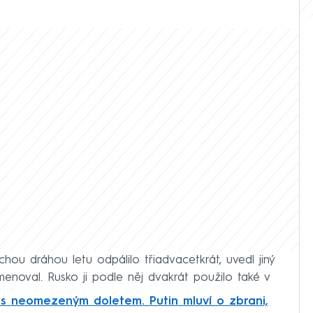
ochou dráhou letu odpálilo třiadvacetkrát, uvedl jiný
ejmenoval. Rusko ji podle něj dvakrát použilo také v
 s neomezeným doletem. Putin mluví o zbrani,