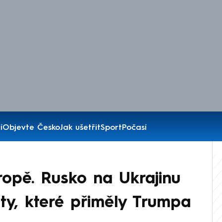
í
Objevte Česko
Jak ušetřit
Sport
Počasí
ropě. Rusko na Ukrajinu
ty, které přiměly Trumpa