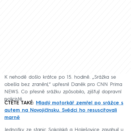
K nehodě došlo krátce po 15. hodině. „Srážka se
obešla bez zranění,“ upřesnil Daněk pro CNN Prima
NEWS. Co přesně srážku způsobilo, zjišťují dopravní
policisté.
ČTĚTE TAKÉ:
Mladý motorkář zemřel po srážce s
autem na Novojičínsku. Svědci ho resuscitovali
marně
Jednotky ze stanic Sokolská a Holešovice zasahují u