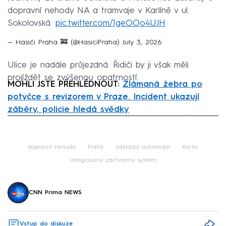
dopravní nehody NA a tramvaje v Karlíně v ul.
Sokolovská.
pic.twitter.com/1geOOo4UJH
— Hasiči Praha 🚒 (@HasiciPraha)
July 3, 2026
Ulice je nadále průjezdná. Řidiči by ji však měli
projíždět se zvýšenou opatrností.
MOHLI JSTE PŘEHLÉDNOUT:
Zlámaná žebra po
potyčce s revizorem v Praze. Incident ukazují
záběry, policie hledá svědky
Failed to fetch
dopravní nehoda
Praha
nákladní automobil
Karlín
integrovaný záchranný systém
CNN Prima NEWS
Vstup do diskuze