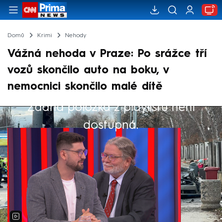
Domů
Krimi
Nehody
Vážná nehoda v Praze: Po srážce tří
vozů skončilo auto na boku, v
nemocnici skončilo malé dítě
Žádná položka z playlistu není
Výběr redakce
dostupná.