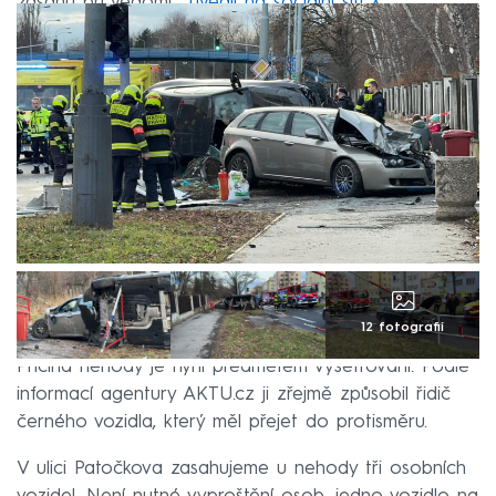
zásahu při vědomí,“
uvedli na sociální síti X.
12 fotografií
Příčina nehody je nyní předmětem vyšetřování. Podle
informací agentury AKTU.cz ji zřejmě způsobil řidič
černého vozidla, který měl přejet do protisměru.
V ulici Patočkova zasahujeme u nehody tři osobních