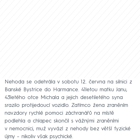
Nehoda se odehrála v sobotu 12. června na silnici z
Banské Bystrice do Harmance. 41letou matku Janu,
43letého otce Michala a jejich desetiletého syna
srazilo protijedoucí vozidlo. Zatímco žena zraněním
navzdory rychlé pomoci záchranářů na místě
podlehla a chlapec skončil s vážnými zraněními
v nemocnici, muž vyvázl z nehody bez větší fyzické
újmy – nikoliv však psychické.