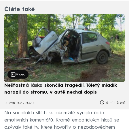
Čtěte také
Video
Nešťastná láska skončila tragédií. 18letý mladík
narazil do stromu, v autě nechal dopis
6 min čtení
14. čvn 2021, 20:20
Na sociálních sítích se okamžitě vyrojila řada
emotivních komentářů. Kromě empatických hlasů se
ozývaly také ty, které hovořily o nezodpovědném