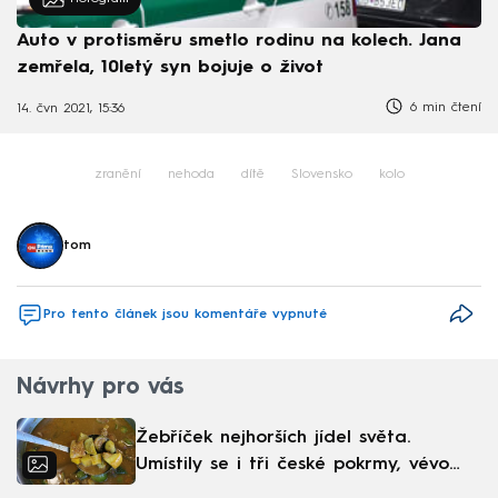
Auto v protisměru smetlo rodinu na kolech. Jana
zemřela, 10letý syn bojuje o život
6 min čtení
14. čvn 2021, 15:36
zranění
nehoda
dítě
Slovensko
kolo
tom
Pro tento článek jsou komentáře vypnuté
Návrhy pro vás
Žebříček nejhorších jídel světa.
Umístily se i tři české pokrmy, vévodí
skandinávská kuchyně