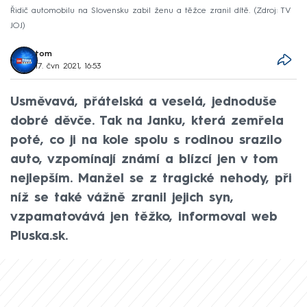
Řidič automobilu na Slovensku zabil ženu a těžce zranil dítě.
Zdroj: TV
JOJ
tom
17. čvn 2021, 16:53
Usměvavá, přátelská a veselá, jednoduše
dobré děvče. Tak na Janku, která zemřela
poté, co ji na kole spolu s rodinou srazilo
auto, vzpomínají známí a blízcí jen v tom
nejlepším. Manžel se z tragické nehody, při
níž se také vážně zranil jejich syn,
vzpamatovává jen těžko, informoval web
Pluska.sk.