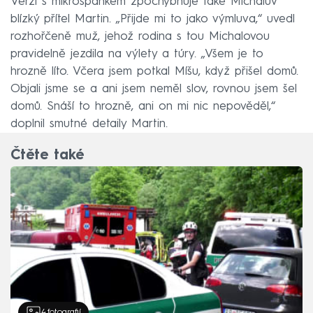
Verzi s mikrospánkem zpochybňuje také Michalův
blízký přítel Martin. „Přijde mi to jako výmluva,“ uvedl
rozhořčeně muž, jehož rodina s tou Michalovou
pravidelně jezdila na výlety a túry. „Všem je to
hrozně líto. Včera jsem potkal Míšu, když přišel domů.
Objali jsme se a ani jsem neměl slov, rovnou jsem šel
domů. Snáší to hrozně, ani on mi nic nepověděl,“
doplnil smutné detaily Martin.
Čtěte také
4
fotografií