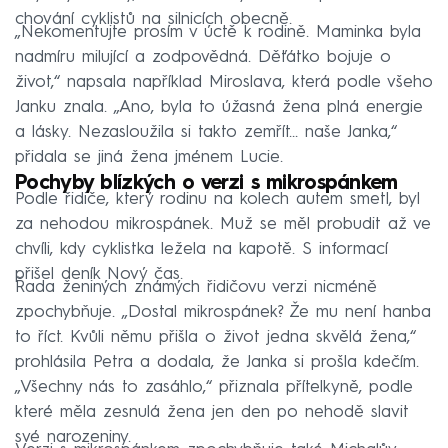
chování cyklistů na silnicích obecně.
„Nekomentujte prosím v úctě k rodině. Maminka byla
nadmíru milující a zodpovědná. Děťátko bojuje o
život,“ napsala například Miroslava, která podle všeho
Janku znala. „Ano, byla to úžasná žena plná energie
a lásky. Nezasloužila si takto zemřít… naše Janka,“
přidala se jiná žena jménem Lucie.
Pochyby blízkých o verzi s mikrospánkem
Podle řidiče, který rodinu na kolech autem smetl, byl
za nehodou mikrospánek. Muž se měl probudit až ve
chvíli, kdy cyklistka ležela na kapotě. S informací
přišel deník Nový čas.
Řada ženiných známých řidičovu verzi nicméně
zpochybňuje. „Dostal mikrospánek? Že mu není hanba
to říct. Kvůli němu přišla o život jedna skvělá žena,“
prohlásila Petra a dodala, že Janka si prošla kdečím.
„Všechny nás to zasáhlo,“ přiznala přítelkyně, podle
které měla zesnulá žena jen den po nehodě slavit
své narozeniny.