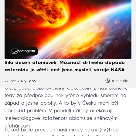
5
fotografií
Síla deseti atomovek. Možnost drtivého dopadu
asteroidu je větší, než jsme mysleli, varuje NASA
6 min čtení
27. bře 2023, 06:56
Úkaz bude pozorovatelný odkudkoliv z naší planety,
tedy za předpokladu nekrytého výhledu směrem na
západ a jasné oblohy. A to by v Česku mohl být
poněkud problém. V pondělí i úterý očekávají
meteorologové zataženou oblohu se sněhovými
přeháňkami.
Pokud byste přeci jen našli mraky nekrytý výhled