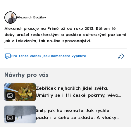
Alexandr Božilov
Alexandr pracuje na Primě už od roku 2013. Během té
doby prošel redaktorskými a posléze editorskými pozicemi
jak v televizním, tak on-line zpravodajství.
Pro tento článek jsou komentáře vypnuté
Návrhy pro vás
Žebříček nejhorších jídel světa.
Umístily se i tři české pokrmy, vévodí
skandinávská kuchyně
Sníh, jak ho neznáte: Jak rychle
padá i z čeho se skládá. A vločky
nejsou bílé