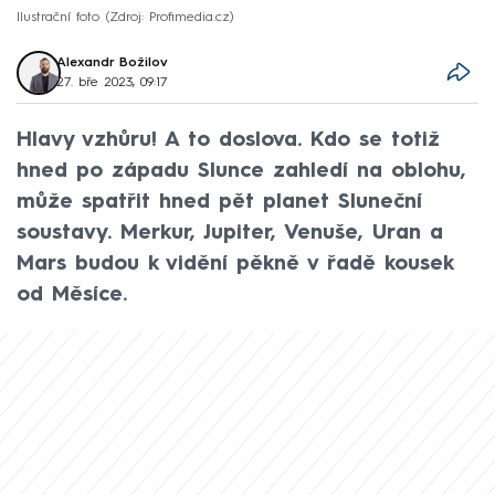
Ilustrační foto
Zdroj: Profimedia.cz
Alexandr Božilov
27. bře 2023, 09:17
Hlavy vzhůru! A to doslova. Kdo se totiž
hned po západu Slunce zahledí na oblohu,
může spatřit hned pět planet Sluneční
soustavy. Merkur, Jupiter, Venuše, Uran a
Mars budou k vidění pěkně v řadě kousek
od Měsíce.