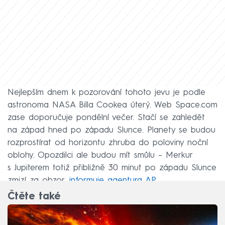
Nejlepším dnem k pozorování tohoto jevu je podle
astronoma NASA Billa Cookea úterý. Web Space.com
zase doporučuje pondělní večer. Stačí se zahledět
na západ hned po západu Slunce. Planety se budou
rozprostírat od horizontu zhruba do poloviny noční
oblohy. Opozdilci ale budou mít smůlu – Merkur
s Jupiterem totiž přibližně 30 minut po západu Slunce
zmizí za obzor,
informuje agentura AP.
Čtěte také