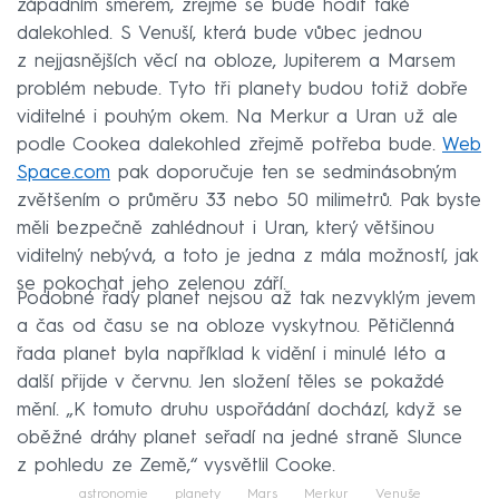
západním směrem, zřejmě se bude hodit také
dalekohled. S Venuší, která bude vůbec jednou
z nejjasnějších věcí na obloze, Jupiterem a Marsem
problém nebude. Tyto tři planety budou totiž dobře
viditelné i pouhým okem. Na Merkur a Uran už ale
podle Cookea dalekohled zřejmě potřeba bude.
Web
Space.com
pak doporučuje ten se sedminásobným
zvětšením o průměru 33 nebo 50 milimetrů. Pak byste
měli bezpečně zahlédnout i Uran, který většinou
viditelný nebývá, a toto je jedna z mála možností, jak
se pokochat jeho zelenou září.
Podobné řady planet nejsou až tak nezvyklým jevem
a čas od času se na obloze vyskytnou. Pětičlenná
řada planet byla například k vidění i minulé léto a
další přijde v červnu. Jen složení těles se pokaždé
mění. „K tomuto druhu uspořádání dochází, když se
oběžné dráhy planet seřadí na jedné straně Slunce
z pohledu ze Země,“ vysvětlil Cooke.
astronomie
planety
Mars
Merkur
Venuše