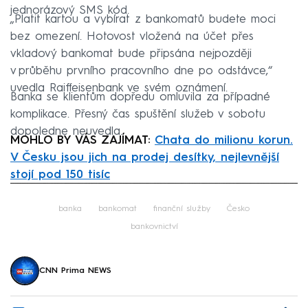
jednorázový SMS kód.
„Platit kartou a vybírat z bankomatů budete moci
bez omezení. Hotovost vložená na účet přes
vkladový bankomat bude připsána nejpozději
v průběhu prvního pracovního dne po odstávce,“
uvedla Raiffeisenbank ve svém oznámení.
Banka se klientům dopředu omluvila za případné
komplikace. Přesný čas spuštění služeb v sobotu
dopoledne neuvedla.
MOHLO BY VÁS ZAJÍMAT:
Chata do milionu korun.
V Česku jsou jich na prodej desítky, nejlevnější
stojí pod 150 tisíc
Failed to fetch
banka
bankomat
finanční služby
Česko
bankovnictví
CNN Prima NEWS