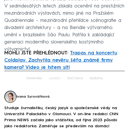
V sedmdesátých letech získala ocenění na prestižních
mezinárodních výstavách, mimo jiné na Pražském
Quadriennale – mezinárodní přehlídce scénografie a
divadelní architektury – a na Bienále výtvarného
umění v brazilském São Paulu. Patřila k zakládající
generaci moderního slovenského kostýmního
výtvarnictví.
MOHLI JSTE PŘEHLÉDNOUT:
Trapas na koncertu
Coldplay. Zachytila nevěru šéfa známé firmy
kamera? Video je hitem sítí
Failed to fetch
Slovensko
divadlo
Bratislava
kostýmy
Ivana Syrovátková
Studuje žurnalistiku, český jazyk a společenské vědy na
Univerzitě Palackého v Olomouci. V on-line redakci CNN
Prima NEWS začala jako stážistka, od října 2023 působí
jako redaktorka. Zaměřuje se především na domácí