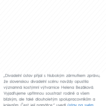
„Divadelní ústav přijal s hlubokým zármutkem zprávu,
že slovenskou divadelní scénu navždy opustila
významná kostýmní výtvarnice Helena Bezáková.
Vyjadřujeme upřímnou soustrast rodině a všem
blízkým, ale také dlouholetým spolupracovníkům a
kolegům. Čest její památce,“ uvedl
ústav na svém