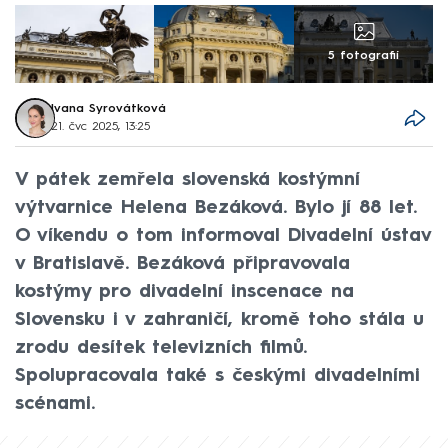
5 fotografií
Ivana Syrovátková
21. čvc 2025, 13:25
V pátek zemřela slovenská kostýmní
výtvarnice Helena Bezáková. Bylo jí 88 let.
O víkendu o tom informoval Divadelní ústav
v Bratislavě. Bezáková připravovala
kostýmy pro divadelní inscenace na
Slovensku i v zahraničí, kromě toho stála u
zrodu desítek televizních filmů.
Spolupracovala také s českými divadelními
scénami.