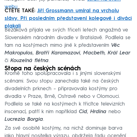
webu.
ČTĚTE TAKÉ:
Jiří Grossmann umíral na vrcholu
slávy. Při posledním představení kolegové i diváci
plakali
Bezáková přijala ve svých třiceti letech angažmá ve
Slovenském národním divadle v Bratislavě. Podílela se
tam na kostýmech mimo jiné k představením
Věc
Makropulos
,
Bratři Karamazovi
,
Macbeth
,
Král Lear
či
Kouzelná flétna
.
Stopa na českých scénách
Kromě toho spolupracovala i s jinými slovenskými
scénami. Svou stopu zanechala také na českých
divadelních prknech – připravovala kostýmy pro
divadla v Praze, Brně, Ostravě nebo v Olomouci.
Podílela se také na kostýmech k třicítce televizních
inscenací, patří k nim například
Cid
,
Hrdina
nebo
Lucrezia Borgia
.
Za své osobité kostýmy, na nichž dominuje barva
jako hlavní nositelka výrazu, obdržela řadu ocenění.