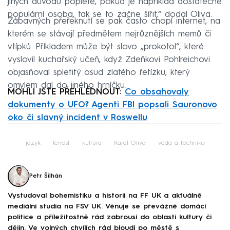
jiných důvodů poplete, pokud je například dostatečně
populární osoba, tak se to začne šířit,“ dodal Oliva.
Zábavných přeřeknutí se pak často chopí internet, na
kterém se stávají předmětem nejrůznějších memů či
vtípků. Příkladem může být slovo „prokotol“, které
vyslovil kuchařský učeň, když Zdeňkovi Pohlreichovi
objasňoval spletitý osud zlatého řetízku, který
omylem dal do jiného hrníčku.
MOHLI JSTE PŘEHLÉDNOUT:
Co obsahovaly
dokumenty o UFO? Agenti FBI popsali Sauronovo
oko či slavný incident v Roswellu
Failed to fetch
jazyk
lenost
kultura
Karel Oliva
věda a technika
Petr Šilhán
Vystudoval bohemistiku a historii na FF UK a aktuálně
mediální studia na FSV UK. Věnuje se převážně domácí
politice a příležitostně rád zabrousí do oblasti kultury či
dějin. Ve volných chvílích rád bloudí po městě s