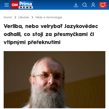
Domů
Lifestyle
Věda a technologie
Verliba, nebo velryba? Jazykovědec
odhalil, co stojí za přesmyčkami či
vtipnými přeřeknutími