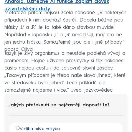
Android. Užitečné AI funkce zaplatí člověk
uživatelskými daty
Metateze přitom nejsou zcela náhodné. „V některých
případech k nim dochází častěji. Docela běžné jsou
hlásky ‚L‘ a ‚R‘. Je to také dáno stavbou mluvidel.
Například v Japonsku ‚L‘ a ‚R‘ nerozlišují, mají pro ně
jen jednu hlásku. Samozřejmě jsou ale i jiné případy,“
popsal Oliva.
Jazyk je živý organismus a neustále podléhá vývoji a
proměnám. Hojně užívané přesmyčky si tak nakonec
často najdou cestu i do spisovné slovní zásoby.
„Takovým případem je třeba naše slovo ‚ihned‘, které
ve středověku bylo ‚inhed‘. Těch příkladů ale
samozřejmě najdeme i více,“ uvedl jazykovědec.
Jakých přeřeknutí se nejčastěji dopouštíte?
Verliba místo velryba