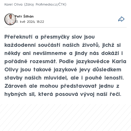
Karel Oliva
Zdroj: Profimedia.cz/ČTK
Petr Šilhán
31. kvě 2026, 18:22
Přeřeknutí a přesmyčky slov jsou
každodenní součástí našich životů, jichž si
někdy ani nevšimneme a jindy nás dokáží i
pořádně rozesmát. Podle jazykovědce Karla
Olivy jsou takové jazykové jevy důsledkem
stavby našich mluvidel, ale i pouhé lenosti.
Zároveň ale mohou představovat jednu z
hybných sil, která posouvá vývoj naší řeči.