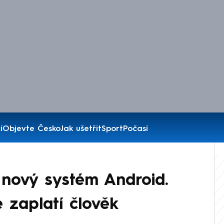
í
Objevte Česko
Jak ušetřit
Sport
Počasí
 nový systém Android.
 zaplatí člověk