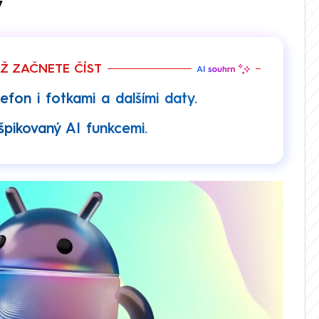
y
EŽ ZAČNETE ČÍST
efon i fotkami a dalšími daty.
pikovaný AI funkcemi.