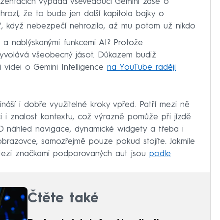
ezentacích vypadá vševědoucí Gemini zase o
 hrozí, že to bude jen další kapitola bajky o
vlk', když nebezpečí nehrozilo, až mu potom už nikdo
i a nablýskanými funkcemi AI? Protože
vyvolává všeobecný jásot. Důkazem budiž
 videi o Gemini Intelligence
na YouTube raději
ináší i dobře využitelné kroky vpřed. Patří mezi ně
i i znalost kontextu, což výrazně pomůže při jízdě
 3D náhled navigace, dynamické widgety a třeba i
brazovce, samozřejmě pouze pokud stojíte. Jakmile
 Mezi značkami podporovaných aut jsou
podle
Čtěte také