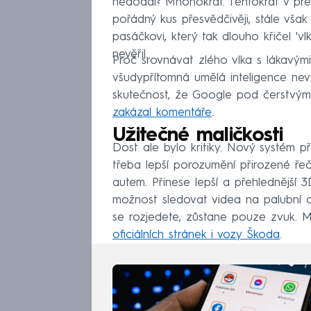
nedodal? Mnohokrát. Tentokrát v pr
pořádný kus přesvědčivěji, stále však
pasáčkovi, který tak dlouho křičel '
nevěřil.
Proč srovnávat zlého vlka s lákavým
všudypřítomná umělá inteligence ne
skutečnost, že Google pod čerstvými
zakázal komentáře
.
Užitečné maličkosti
Dost ale bylo kritiky. Nový systém př
třeba lepší porozumění přirozené řeč
autem. Přinese lepší a přehlednější
možnost sledovat videa na palubní o
se rozjedete, zůstane pouze zvuk.
oficiálních stránek i vozy Škoda
.