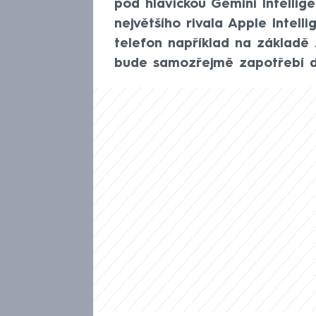
pod hlavičkou Gemini Intelli
největšího rivala Apple Intel
telefon například na základě
bude samozřejmě zapotřebí det