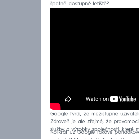
špatně dostupné letiště?
Google tvrdí, že mezistupně uživate
Zároveň je ale zřejmé, že pravomoci
služby a výrobky společností, které mu
Kolikrát už Google takové pohádkové