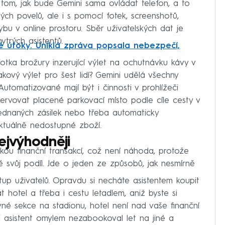
 tom, jak bude Gemini sama ovládat telefon, a to
ých povelů, ale i s pomocí fotek, screenshotů,
ybu v online prostoru. Sběr uživatelských dat je
trých asistentů.
ké útoky. Uniklá zpráva popsala nebezpečí,
fotka brožury inzerující výlet na ochutnávku kávy v
akový výlet pro šest lidí? Gemini udělá všechny
utomatizované mají být i činnosti v prohlížeči
zervovat placené parkovací místo podle cíle cesty v
bjednaných zásilek nebo třeba automaticky
ktuálně nedostupné zboží.
ejvýhodněji
ou finanční transakcí, což není náhoda, protože
 svůj podíl. Jde o jeden ze způsobů, jak nesmírně
up uživatelů. Opravdu si necháte asistentem koupit
t hotel a třeba i cestu letadlem, aniž byste si
ávné sekce na stadionu, hotel není nad vaše finanční
 asistent omylem nezabookoval let na jiné a