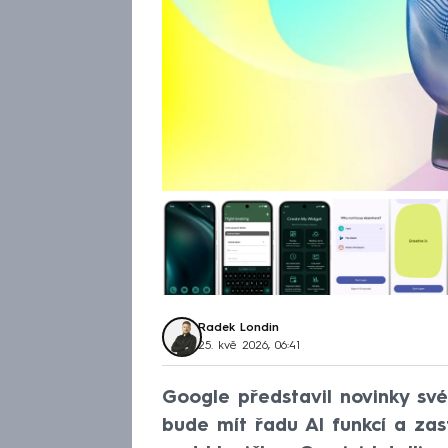
Radek Londin
25. kvě 2026, 06:41
Google představil novinky sv
bude mít řadu AI funkcí a zas