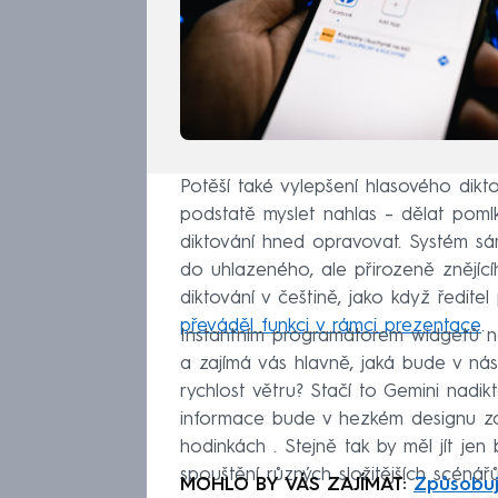
Potěší také vylepšení hlasového dikt
podstatě myslet nahlas – dělat poml
diktování hned opravovat. Systém s
do uhlazeného, ale přirozeně znějíc
diktování v češtině, jako když ředit
převáděl funkci v rámci prezentace
.
Instantním programátorem widgetů na
a zajímá vás hlavně, jaká bude v ná
rychlost větru? Stačí to Gemini nadi
informace bude v hezkém designu z
hodinkách . Stejně tak by měl jít j
spouštění různých složitějších scénář
MOHLO BY VÁS ZAJÍMAT:
Způsobuj