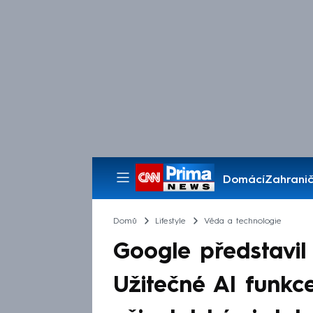
Domácí
Zahranič
Pořady
Domů
Lifestyle
Věda a technologie
Google představil
Užitečné AI funkce