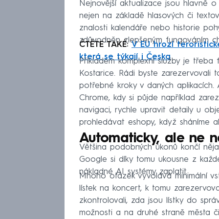
Nejnovější aktualizace jsou hlavně o
nejen na základě hlasových či textov
znalosti kalendáře nebo historie poh
zdůvodněn zlepšeným fungováním chy
ČTĚTE TAKÉ:
V EU hrozí teroristic
která se týkají i Česka
Příkladem komplexní služby je třeba 
Kostarice. Rádi byste zarezervovali t
potřebné kroky v daných aplikacích. A
Chrome, kdy si půjde například zare
navigaci, rychle upravit detaily u o
prohledávat eshopy, když sháníme a
Automaticky, ale ne n
Většina podobných úkonů končí nějak
Google si díky tomu ukousne z každé
nákladné AI systémy zaplatit.
Mnoho otázek vyvolává minimální vst
lístek na koncert, k tomu zarezervova
zkontrolovali, zda jsou lístky do spr
možnosti a na druhé straně města či