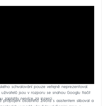
lského schvalování pouze veřejně neprezentoval.
 uživatelů jsou v rozporu se snahou Googlu tlačit
 zaplatily nejvíce za inzerci.
 propojení osobního života s asistentem sliboval a