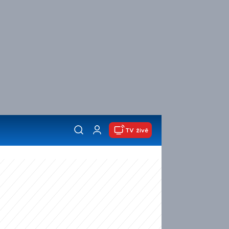
TV živě