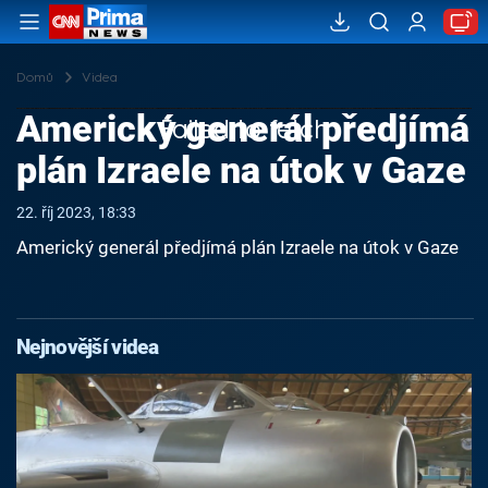
Domů
Videa
Americký generál předjímá
Failed to fetch
plán Izraele na útok v Gaze
22. říj 2023, 18:33
Americký generál předjímá plán Izraele na útok v Gaze
Nejnovější videa