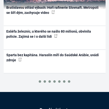
Bratislavou otřásl výbuch: Hoří rafinerie Slovnaft. Metropolí
se šíří dým, zachycuje video
Exšéfa železnic, u kterého se našlo 80 milionů, obvinila
policie. Zajímá se i o další lidi
Sparta bez kapitána. Haraslín míří do Saúdské Arábie, uvádí
zdroje