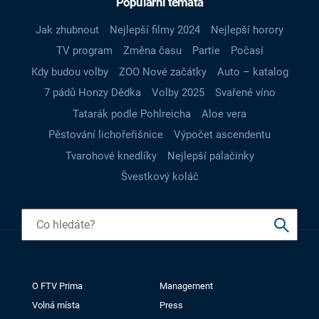
Populární témata
Jak zhubnout
Nejlepší filmy 2024
Nejlepší horory
TV program
Změna času
Partie
Počasí
Kdy budou volby
ZOO Nové začátky
Auto – katalog
7 pádů Honzy Dědka
Volby 2025
Svařené víno
Tatarák podle Pohlreicha
Aloe vera
Pěstování lichořeřišnice
Výpočet ascendentu
Tvarohové knedlíky
Nejlepší palačinky
Švestkový koláč
O FTV Prima
Management
Volná místa
Press