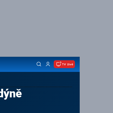
TV živě
ndýně