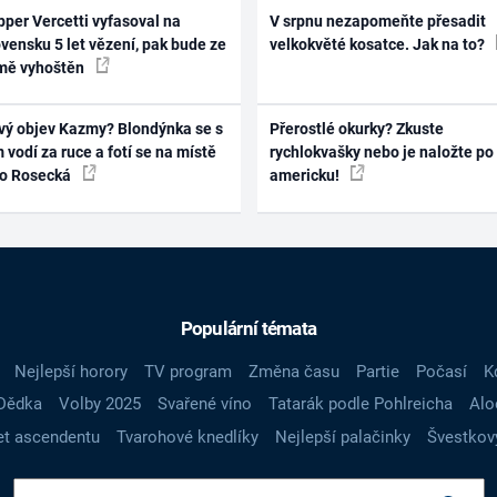
per Vercetti vyfasoval na
V srpnu nezapomeňte přesadit
vensku 5 let vězení, pak bude ze
velkokvěté kosatce. Jak na to?
mě vyhoštěn
vý objev Kazmy? Blondýnka se s
Přerostlé okurky? Zkuste
 vodí za ruce a fotí se na místě
rychlokvašky nebo je naložte po
ko Rosecká
americku!
Populární témata
Nejlepší horory
TV program
Změna času
Partie
Počasí
K
Dědka
Volby 2025
Svařené víno
Tatarák podle Pohlreicha
Alo
t ascendentu
Tvarohové knedlíky
Nejlepší palačinky
Švestkov