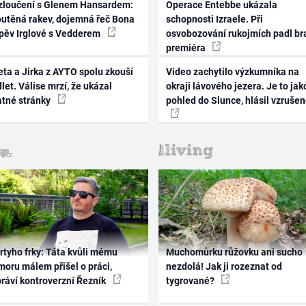
zloučení s Glenem Hansardem:
Operace Entebbe ukázala
outěná rakev, dojemná řeč Bona
schopnosti Izraele. Při
zpěv Irglové s Vedderem
osvobozování rukojmích padl br
premiéra
ta a Jirka z AYTO spolu zkouší
Video zachytilo výzkumníka na
let. Válise mrzí, že ukázal
okraji lávového jezera. Je to jak
atné stránky
pohled do Slunce, hlásil vzruše
rtyho frky: Táta kvůli mému
Muchomůrku růžovku ani sucho
oru málem přišel o práci,
nezdolá! Jak ji rozeznat od
práví kontroverzní Řezník
tygrované?