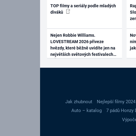
TOP filmy a seriály podle mladých
Rap
diváků
Slo
ze
Nejen Robbie Williams.
No
LOVESTREAM 2026 přiveze
ním
hvězdy, které běžně uvidíte jen na
ja
největších světových festivalech
Jak zhubnout
Nejlepší filmy 2024
Auto – katalog
7 pádů Honzy 
Výpoče