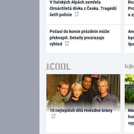
V italských Alpách zemřela
Ro
čtrnáctiletá dívka z Česka. Tragédii
Pr
šetří policie
a 
Počasí do konce prázdnin může
Ane
překvapit. Detaily prozrazuje
byd
výhled
šp
10 nejlepších dílů Hvězdné brány
Ma
hum
vy