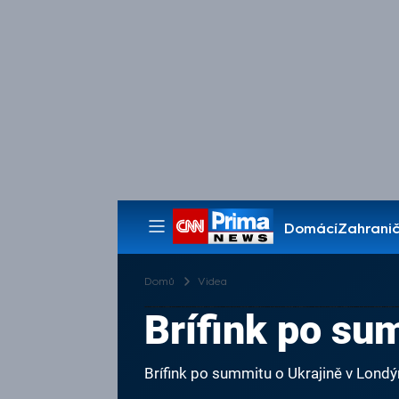
Domácí
Zahranič
Pořady
Domů
Videa
Brífink po su
Brífink po summitu o Ukrajině v Lond