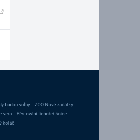
dy budou volby
ZOO Nové začátky
e vera
Pěstování lichořeřišnice
ý koláč