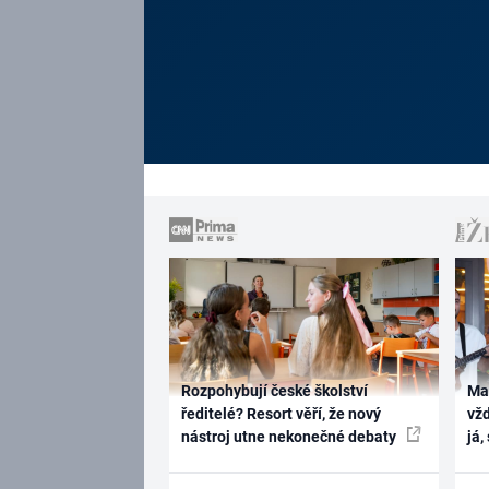
Rozpohybují české školství
Ma
ředitelé? Resort věří, že nový
vž
nástroj utne nekonečné debaty
já,