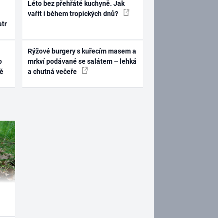
Léto bez přehřáté kuchyně. Jak
vařit i během tropických dnů?
atr
Rýžové burgery s kuřecím masem a
o
mrkví podávané se salátem – lehká
ně
a chutná večeře