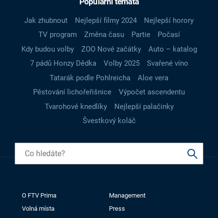
Populární témata
Jak zhubnout
Nejlepší filmy 2024
Nejlepší horory
TV program
Změna času
Partie
Počasí
Kdy budou volby
ZOO Nové začátky
Auto – katalog
7 pádů Honzy Dědka
Volby 2025
Svařené víno
Tatarák podle Pohlreicha
Aloe vera
Pěstování lichořeřišnice
Výpočet ascendentu
Tvarohové knedlíky
Nejlepší palačinky
Švestkový koláč
O FTV Prima
Management
Volná místa
Press