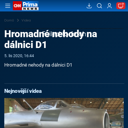
Domů
Videa
Hromadné nehody na
Failed to fetch
dálnici D1
5. lis 2020, 16:44
Hromadné nehody na dálnici D1
Nejnovější videa