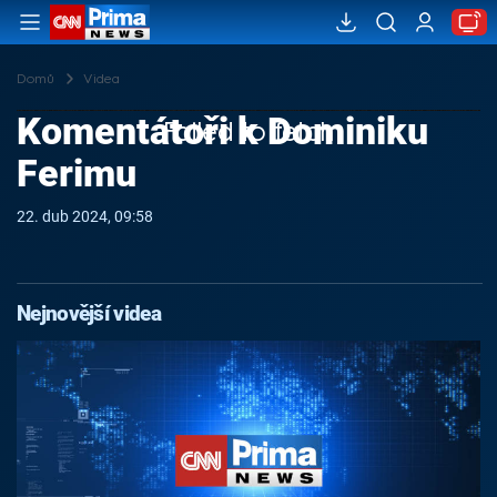
Domů
Videa
Komentátoři k Dominiku
Failed to fetch
Ferimu
22. dub 2024, 09:58
Nejnovější videa