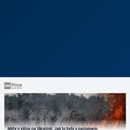
Mýty o válce na Ukrajině: Jak to bylo s nacismem,