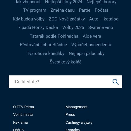
Jak zhubnout
Nejlepší filmy 2024
Nejlepší horory
TV program
Změna času
Partie
Počasí
Kdy budou volby
ZOO Nové začátky
Auto – katalog
7 pádů Honzy Dědka
Volby 2025
Svařené víno
Tatarák podle Pohlreicha
Aloe vera
Pěstování lichořeřišnice
Výpočet ascendentu
Tvarohové knedlíky
Nejlepší palačinky
Švestkový koláč
O FTV Prima
Management
Volná místa
Press
Reklama
Castingy a výzvy
HbbTV
Kontakty