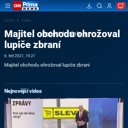
Domů
Videa
Majitel obchodu ohrožoval
Failed to fetch
lupiče zbraní
6. led 2021, 19:21
Majitel obchodu ohrožoval lupiče zbraní
Nejnovější videa