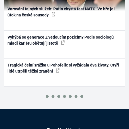
Varování tajných služeb: Putin chystá test NATO. Ve hře je i
útok na české sousedy
Vyhýbá se generace Z vedoucím pozicím? Podle sociologů
mladí kariéru obětují jistotě
Tragická čelní srážka u Pohořelic si vyžádala dva životy. Čtyři
lidé utrpěli těžká zranění