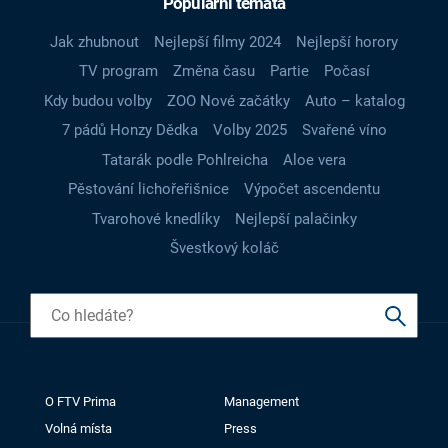
Populární témata
Jak zhubnout
Nejlepší filmy 2024
Nejlepší horory
TV program
Změna času
Partie
Počasí
Kdy budou volby
ZOO Nové začátky
Auto – katalog
7 pádů Honzy Dědka
Volby 2025
Svařené víno
Tatarák podle Pohlreicha
Aloe vera
Pěstování lichořeřišnice
Výpočet ascendentu
Tvarohové knedlíky
Nejlepší palačinky
Švestkový koláč
O FTV Prima
Management
Volná místa
Press