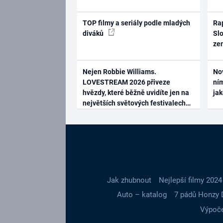
TOP filmy a seriály podle mladých
Rap
diváků
Slo
ze
Nejen Robbie Williams.
No
LOVESTREAM 2026 přiveze
ním
hvězdy, které běžně uvidíte jen na
ja
největších světových festivalech
Jak zhubnout
Nejlepší filmy 2024
Auto – katalog
7 pádů Honzy 
Výpoče