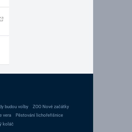
dy budou volby
ZOO Nové začátky
e vera
Pěstování lichořeřišnice
ý koláč