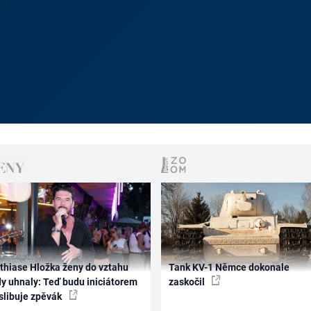
thiase Hložka ženy do vztahu
Tank KV-1 Němce dokonale
dy uhnaly: Teď budu iniciátorem
zaskočil
 slibuje zpěvák