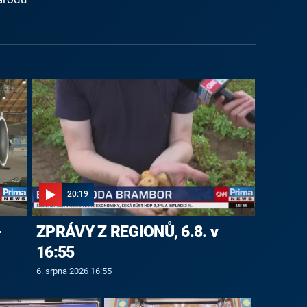
20:19
-
ZPRÁVY Z REGIONŮ, 6.8. v
16:55
6. srpna 2026 16:55