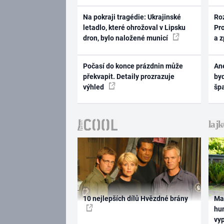
Na pokraji tragédie: Ukrajinské
Ro
letadlo, které ohrožoval v Lipsku
Pr
dron, bylo naložené municí
a 
Počasí do konce prázdnin může
Ane
překvapit. Detaily prozrazuje
byd
výhled
šp
10 nejlepších dílů Hvězdné brány
Ma
hum
vy