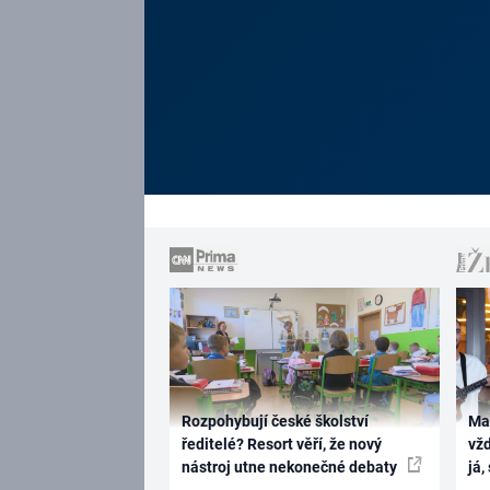
Rozpohybují české školství
Ma
ředitelé? Resort věří, že nový
vž
nástroj utne nekonečné debaty
já,