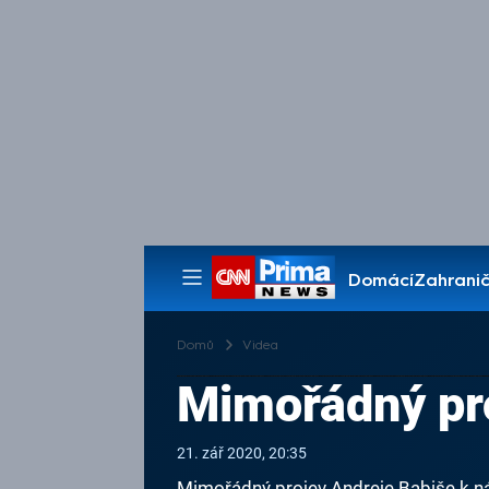
Domácí
Zahranič
Pořady
Domů
Videa
Mimořádný pro
21. zář 2020, 20:35
Mimořádný projev Andreje Babiše k n