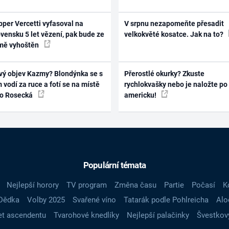
per Vercetti vyfasoval na
V srpnu nezapomeňte přesadit
vensku 5 let vězení, pak bude ze
velkokvěté kosatce. Jak na to?
mě vyhoštěn
vý objev Kazmy? Blondýnka se s
Přerostlé okurky? Zkuste
 vodí za ruce a fotí se na místě
rychlokvašky nebo je naložte po
ko Rosecká
americku!
Populární témata
Nejlepší horory
TV program
Změna času
Partie
Počasí
K
Dědka
Volby 2025
Svařené víno
Tatarák podle Pohlreicha
Alo
t ascendentu
Tvarohové knedlíky
Nejlepší palačinky
Švestkov