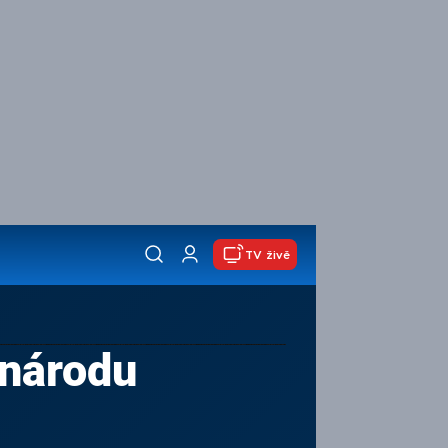
TV živě
 národu