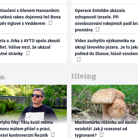
zloučení s Glenem Hansardem:
Operace Entebbe ukázala
outěná rakev, dojemná řeč Bona
schopnosti Izraele. Při
zpěv Irglové s Vedderem
osvobozování rukojmích padl br
premiéra
ta a Jirka z AYTO spolu zkouší
Video zachytilo výzkumníka na
let. Válise mrzí, že ukázal
okraji lávového jezera. Je to jak
atné stránky
pohled do Slunce, hlásil vzruše
rtyho frky: Táta kvůli mému
Muchomůrku růžovku ani sucho
oru málem přišel o práci,
nezdolá! Jak ji rozeznat od
práví kontroverzní Řezník
tygrované?