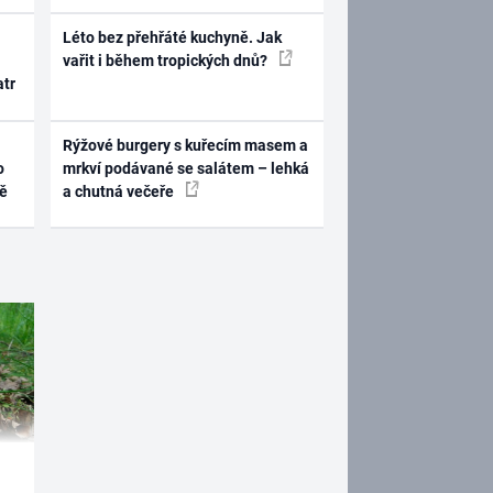
Léto bez přehřáté kuchyně. Jak
vařit i během tropických dnů?
atr
Rýžové burgery s kuřecím masem a
o
mrkví podávané se salátem – lehká
ně
a chutná večeře