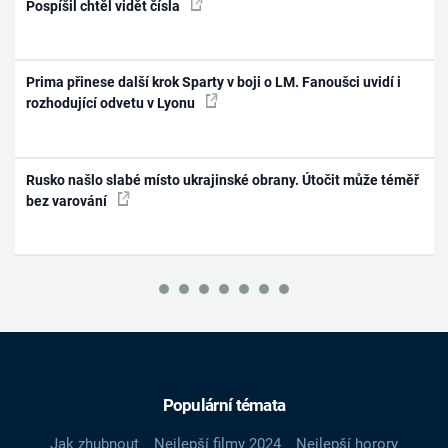
Pospíšil chtěl vidět čísla
Prima přinese další krok Sparty v boji o LM. Fanoušci uvidí i
rozhodující odvetu v Lyonu
Rusko našlo slabé místo ukrajinské obrany. Útočit může téměř
bez varování
Populární témata
Jak zhubnout
Nejlepší filmy 2024
Nejlepší horory