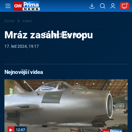
Domů
Videa
Mráz zasáhl Evropu
Failed to fetch
17. led 2024, 19:17
Nejnovější videa
12:07