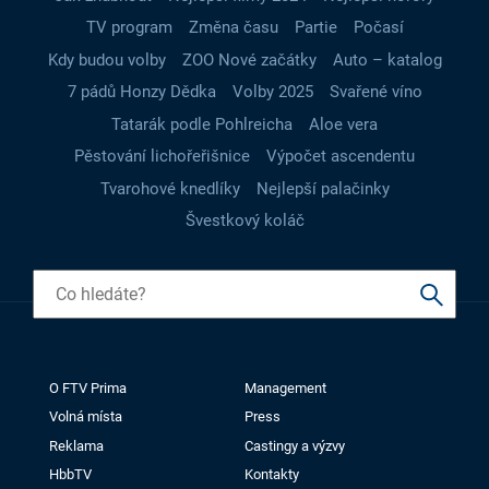
TV program
Změna času
Partie
Počasí
Kdy budou volby
ZOO Nové začátky
Auto – katalog
7 pádů Honzy Dědka
Volby 2025
Svařené víno
Tatarák podle Pohlreicha
Aloe vera
Pěstování lichořeřišnice
Výpočet ascendentu
Tvarohové knedlíky
Nejlepší palačinky
Švestkový koláč
O FTV Prima
Management
Volná místa
Press
Reklama
Castingy a výzvy
HbbTV
Kontakty