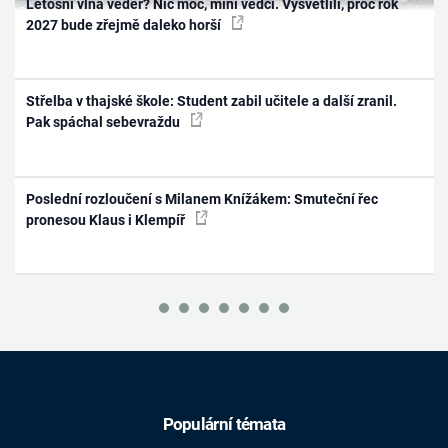
Letošní vlna veder? Nic moc, míní vědci. Vysvětlili, proč rok
2027 bude zřejmě daleko horší
Střelba v thajské škole: Student zabil učitele a další zranil.
Pak spáchal sebevraždu
Poslední rozloučení s Milanem Knížákem: Smuteční řec
pronesou Klaus i Klempíř
Populární témata