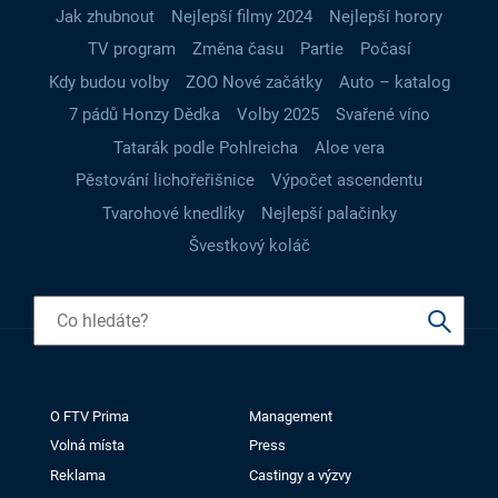
Jak zhubnout
Nejlepší filmy 2024
Nejlepší horory
TV program
Změna času
Partie
Počasí
Kdy budou volby
ZOO Nové začátky
Auto – katalog
7 pádů Honzy Dědka
Volby 2025
Svařené víno
Tatarák podle Pohlreicha
Aloe vera
Pěstování lichořeřišnice
Výpočet ascendentu
Tvarohové knedlíky
Nejlepší palačinky
Švestkový koláč
O FTV Prima
Management
Volná místa
Press
Reklama
Castingy a výzvy