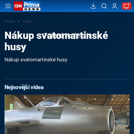
Domů
Videa
Nákup svatomartinské
Failed to fetch
husy
Nákup svatomartinské husy
Nejnovější videa