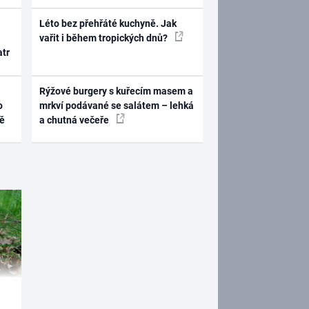
Léto bez přehřáté kuchyně. Jak
vařit i během tropických dnů?
atr
Rýžové burgery s kuřecím masem a
o
mrkví podávané se salátem – lehká
ně
a chutná večeře