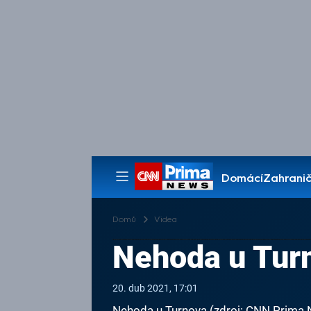
Domácí
Zahranič
Pořady
Domů
Videa
Nehoda u Tur
20. dub 2021, 17:01
Nehoda u Turnova (zdroj: CNN Prima