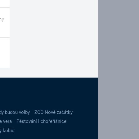
dy budou volby
ZOO Nové začátky
e vera
Pěstování lichořeřišnice
ý koláč