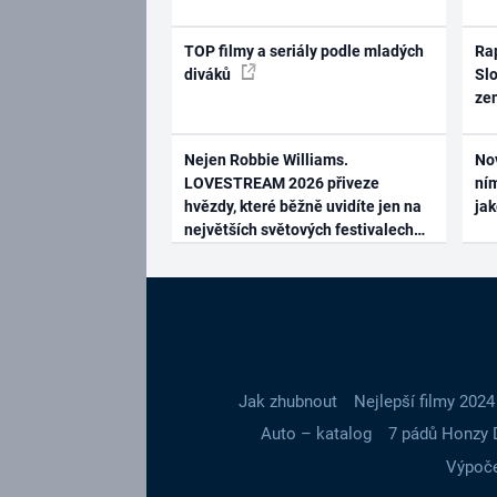
TOP filmy a seriály podle mladých
Rap
diváků
Slo
ze
Nejen Robbie Williams.
No
LOVESTREAM 2026 přiveze
ním
hvězdy, které běžně uvidíte jen na
ja
největších světových festivalech
Jak zhubnout
Nejlepší filmy 2024
Auto – katalog
7 pádů Honzy 
Výpoče