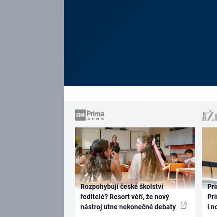
Rozpohybují české školství
Pri
ředitelé? Resort věří, že nový
Pri
nástroj utne nekonečné debaty
i n