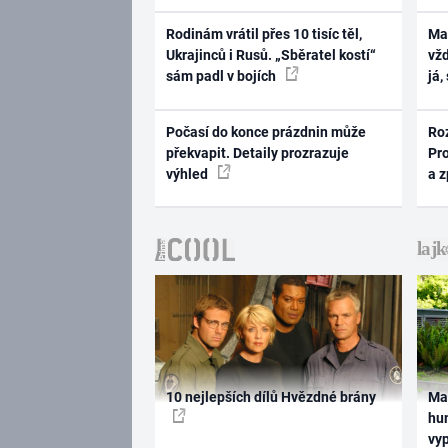
Rodinám vrátil přes 10 tisíc těl,
Ma
Ukrajinců i Rusů. „Sběratel kostí“
vž
sám padl v bojích
já,
Počasí do konce prázdnin může
Ro
překvapit. Detaily prozrazuje
Pr
výhled
a 
10 nejlepších dílů Hvězdné brány
Ma
hum
vy