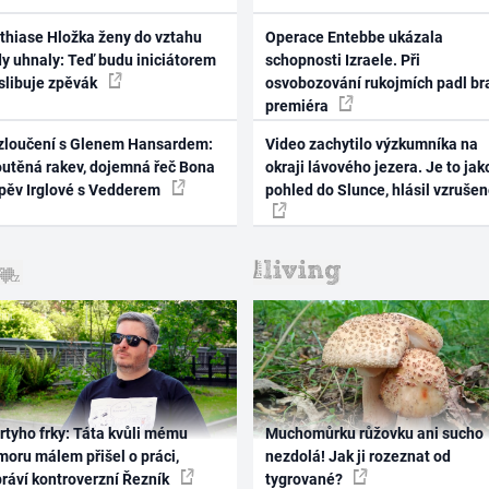
thiase Hložka ženy do vztahu
Operace Entebbe ukázala
dy uhnaly: Teď budu iniciátorem
schopnosti Izraele. Při
 slibuje zpěvák
osvobozování rukojmích padl br
premiéra
zloučení s Glenem Hansardem:
Video zachytilo výzkumníka na
outěná rakev, dojemná řeč Bona
okraji lávového jezera. Je to jak
zpěv Irglové s Vedderem
pohled do Slunce, hlásil vzruše
rtyho frky: Táta kvůli mému
Muchomůrku růžovku ani sucho
oru málem přišel o práci,
nezdolá! Jak ji rozeznat od
práví kontroverzní Řezník
tygrované?