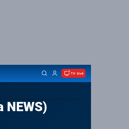
TV živě
ma NEWS)