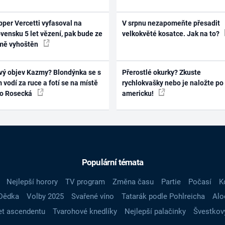
per Vercetti vyfasoval na
V srpnu nezapomeňte přesadit
vensku 5 let vězení, pak bude ze
velkokvěté kosatce. Jak na to?
mě vyhoštěn
vý objev Kazmy? Blondýnka se s
Přerostlé okurky? Zkuste
 vodí za ruce a fotí se na místě
rychlokvašky nebo je naložte po
ko Rosecká
americku!
Populární témata
Nejlepší horory
TV program
Změna času
Partie
Počasí
K
Dědka
Volby 2025
Svařené víno
Tatarák podle Pohlreicha
Alo
t ascendentu
Tvarohové knedlíky
Nejlepší palačinky
Švestkov