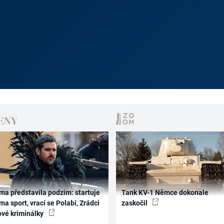
ma představila podzim: startuje
Tank KV-1 Němce dokonale
ma sport, vrací se Polabí, Zrádci
zaskočil
ové kriminálky