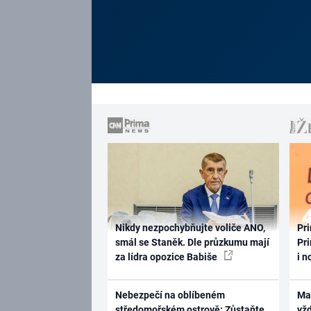
Nikdy nezpochybňujte voliče ANO,
Pri
smál se Staněk. Dle průzkumu mají
Pri
za lídra opozice Babiše
i n
Nebezpečí na oblíbeném
Ma
středomořském ostrově: Zůstaňte
vž