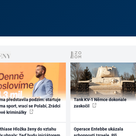
ma představila podzim: startuje
Tank KV-1 Němce dokonale
ma sport, vrací se Polabí, Zrádci
zaskočil
ové kriminálky
thiase Hložka ženy do vztahu
Operace Entebbe ukázala
dy uhnaly: Teď budu iniciátorem
schopnosti Izraele. Při