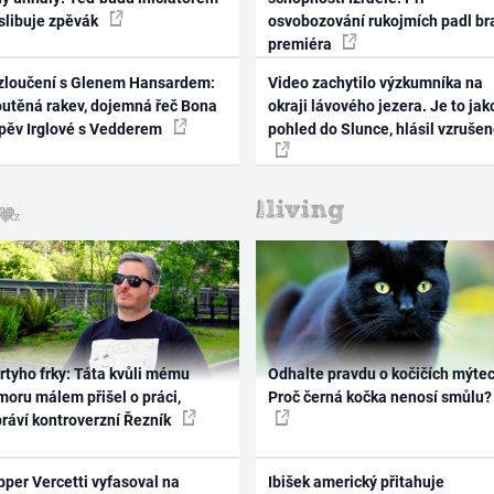
 slibuje zpěvák
osvobozování rukojmích padl br
premiéra
zloučení s Glenem Hansardem:
Video zachytilo výzkumníka na
outěná rakev, dojemná řeč Bona
okraji lávového jezera. Je to jak
zpěv Irglové s Vedderem
pohled do Slunce, hlásil vzruše
rtyho frky: Táta kvůli mému
Odhalte pravdu o kočičích mýtec
oru málem přišel o práci,
Proč černá kočka nenosí smůlu?
práví kontroverzní Řezník
per Vercetti vyfasoval na
Ibišek americký přitahuje