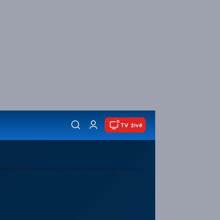
TV živě