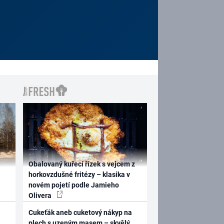
Obalovaný kuřecí řízek s vejcem z
horkovzdušné fritézy – klasika v
novém pojetí podle Jamieho
Olivera
Cukeťák aneb cuketový nákyp na
plech s uzeným masem – skvělý