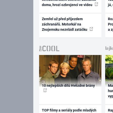
doma, hrozí ozbrojenci ve videu
já,
Zemřel už před příjezdem
Ro
záchranářů. Motorkář na
Pr
Znojemsku nezvládl zatáčku
a 
10 nejlepších dílů Hvězdné brány
Ma
hum
vy
TOP filmy a seriály podle mladých
Rap