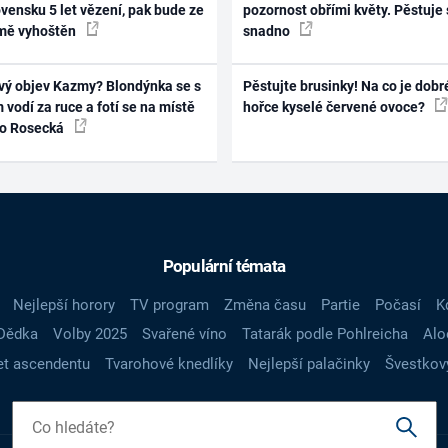
vensku 5 let vězení, pak bude ze
pozornost obřími květy. Pěstuje 
mě vyhoštěn
snadno
vý objev Kazmy? Blondýnka se s
Pěstujte brusinky! Na co je dobr
 vodí za ruce a fotí se na místě
hořce kyselé červené ovoce?
ko Rosecká
Populární témata
Nejlepší horory
TV program
Změna času
Partie
Počasí
K
Dědka
Volby 2025
Svařené víno
Tatarák podle Pohlreicha
Alo
t ascendentu
Tvarohové knedlíky
Nejlepší palačinky
Švestkov