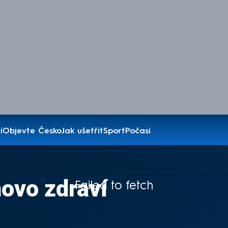
í
Objevte Česko
Jak ušetřit
Sport
Počasí
ovo zdraví
Failed to fetch