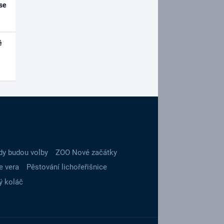
se
é
dy budou volby
ZOO Nové začátky
e vera
Pěstování lichořeřišnice
ý koláč