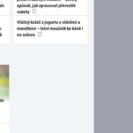
atr
způsob, jak zpracovat přerostlé
cukety
Vláčný koláč z jogurtu s višněmi a
o
mandlemi – letní moučník ke kávě i
ně
na oslavu
h!