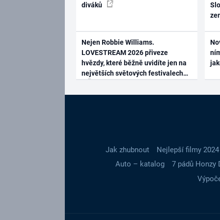
diváků
Slo
ze
Nejen Robbie Williams.
No
LOVESTREAM 2026 přiveze
ním
hvězdy, které běžně uvidíte jen na
ja
největších světových festivalech
Jak zhubnout
Nejlepší filmy 2024
Auto – katalog
7 pádů Honzy 
Výpoče