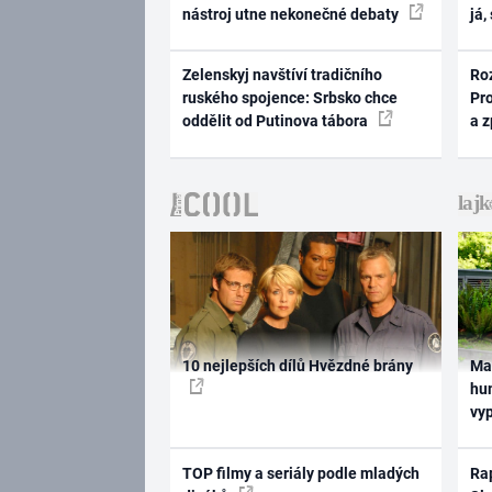
nástroj utne nekonečné debaty
já,
Zelenskyj navštíví tradičního
Ro
ruského spojence: Srbsko chce
Pr
oddělit od Putinova tábora
a 
10 nejlepších dílů Hvězdné brány
Ma
hum
vy
TOP filmy a seriály podle mladých
Rap