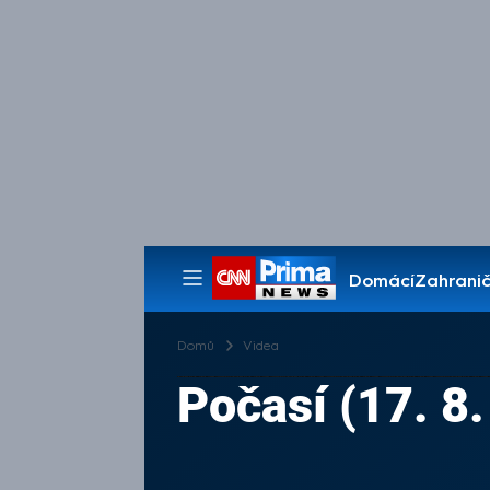
Domácí
Zahranič
Pořady
Domů
Videa
Počasí (17. 8