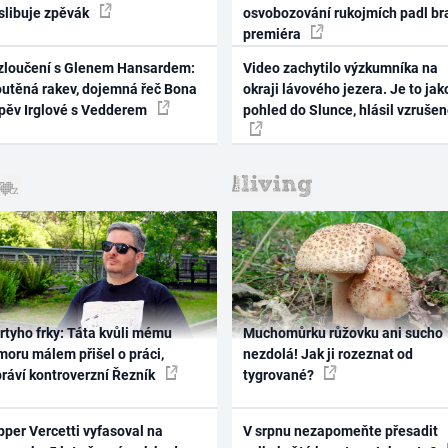
 slibuje zpěvák
osvobozování rukojmích padl br
premiéra
zloučení s Glenem Hansardem:
Video zachytilo výzkumníka na
outěná rakev, dojemná řeč Bona
okraji lávového jezera. Je to jak
zpěv Irglové s Vedderem
pohled do Slunce, hlásil vzruše
rtyho frky: Táta kvůli mému
Muchomůrku růžovku ani sucho
oru málem přišel o práci,
nezdolá! Jak ji rozeznat od
práví kontroverzní Řezník
tygrované?
per Vercetti vyfasoval na
V srpnu nezapomeňte přesadit