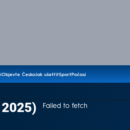
í
Objevte Česko
Jak ušetřit
Sport
Počasí
. 2025)
Failed to fetch