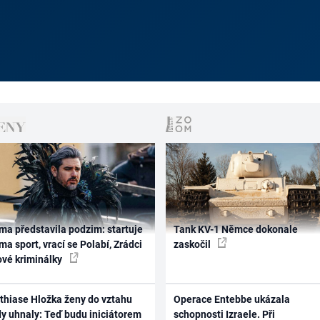
ma představila podzim: startuje
Tank KV-1 Němce dokonale
ma sport, vrací se Polabí, Zrádci
zaskočil
ové kriminálky
thiase Hložka ženy do vztahu
Operace Entebbe ukázala
dy uhnaly: Teď budu iniciátorem
schopnosti Izraele. Při