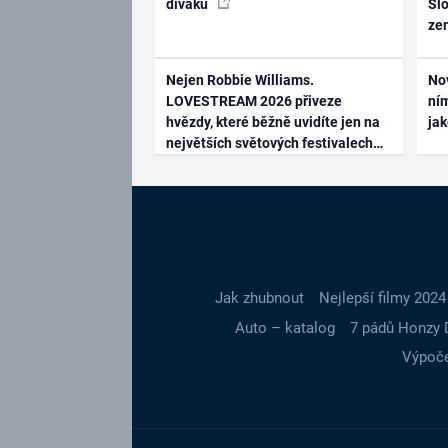
diváků
Slo
ze
Nejen Robbie Williams.
No
LOVESTREAM 2026 přiveze
ním
hvězdy, které běžně uvidíte jen na
ja
největších světových festivalech
Jak zhubnout
Nejlepší filmy 2024
Auto – katalog
7 pádů Honzy 
Výpoče