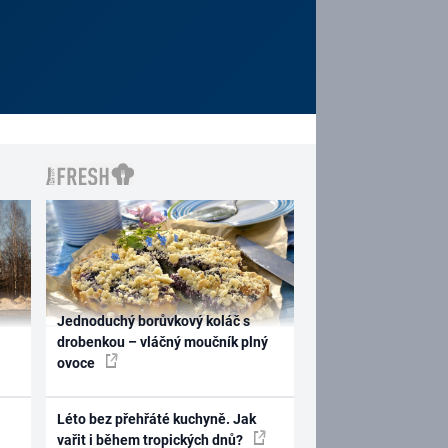
Jednoduchý borůvkový koláč s
drobenkou – vláčný moučník plný
ovoce
Léto bez přehřáté kuchyně. Jak
vařit i během tropických dnů?