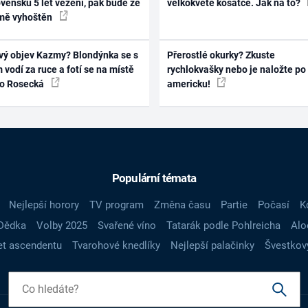
vensku 5 let vězení, pak bude ze
velkokvěté kosatce. Jak na to?
mě vyhoštěn
vý objev Kazmy? Blondýnka se s
Přerostlé okurky? Zkuste
 vodí za ruce a fotí se na místě
rychlokvašky nebo je naložte po
ko Rosecká
americku!
Populární témata
Nejlepší horory
TV program
Změna času
Partie
Počasí
K
Dědka
Volby 2025
Svařené víno
Tatarák podle Pohlreicha
Alo
t ascendentu
Tvarohové knedlíky
Nejlepší palačinky
Švestkov