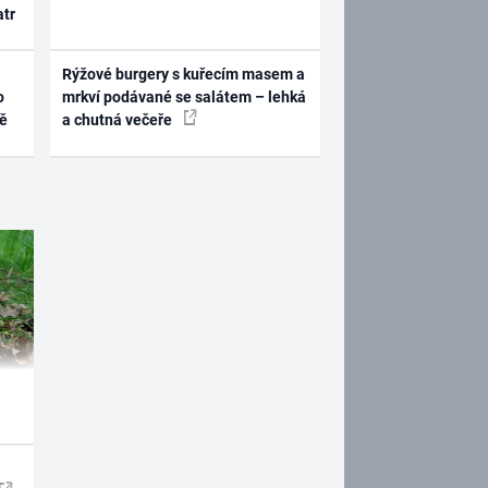
atr
Rýžové burgery s kuřecím masem a
o
mrkví podávané se salátem – lehká
ně
a chutná večeře