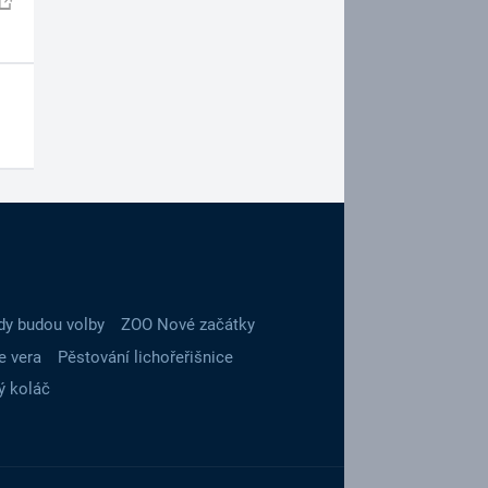
dy budou volby
ZOO Nové začátky
e vera
Pěstování lichořeřišnice
ý koláč