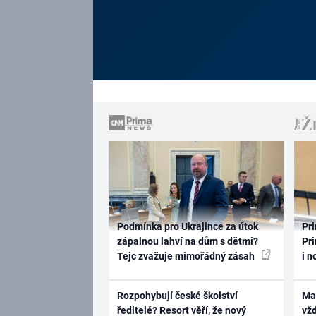
Podmínka pro Ukrajince za útok
Pri
zápalnou lahví na dům s dětmi?
Pri
Tejc zvažuje mimořádný zásah
i n
Rozpohybují české školství
Ma
ředitelé? Resort věří, že nový
vž