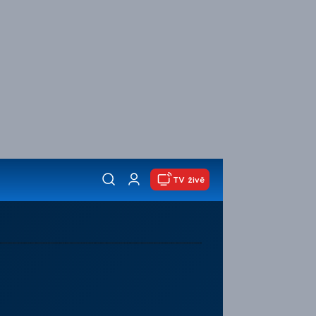
TV živě