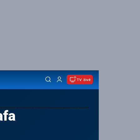
TV živě
afa