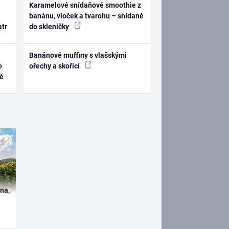
Karamelové snídaňové smoothie z
banánu, vloček a tvarohu – snídaně
atr
do skleničky
Banánové muffiny s vlašskými
o
ořechy a skořicí
ně
ína,