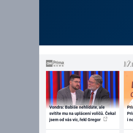
Vondra: Babiše nehlídáte, ale
Pri
svítíte mu na uplácení voličů. Čekal
Pri
jsem od vás víc, řekl Gregor
i n