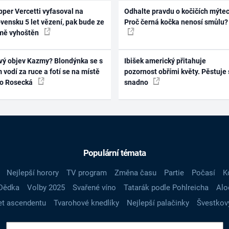
per Vercetti vyfasoval na
Odhalte pravdu o kočičích mýtec
vensku 5 let vězení, pak bude ze
Proč černá kočka nenosí smůlu?
mě vyhoštěn
vý objev Kazmy? Blondýnka se s
Ibišek americký přitahuje
 vodí za ruce a fotí se na místě
pozornost obřími květy. Pěstuje 
ko Rosecká
snadno
Populární témata
Nejlepší horory
TV program
Změna času
Partie
Počasí
K
Dědka
Volby 2025
Svařené víno
Tatarák podle Pohlreicha
Alo
t ascendentu
Tvarohové knedlíky
Nejlepší palačinky
Švestkov