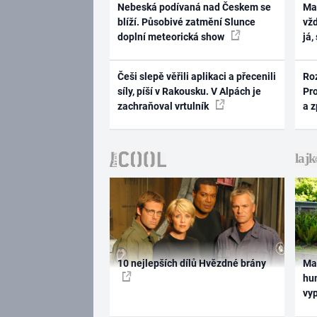
Nebeská podívaná nad Českem se
Ma
blíží. Působivé zatmění Slunce
vž
doplní meteorická show
já,
Češi slepě věřili aplikaci a přecenili
Ro
síly, píší v Rakousku. V Alpách je
Pr
zachraňoval vrtulník
a 
10 nejlepších dílů Hvězdné brány
Ma
hum
vy