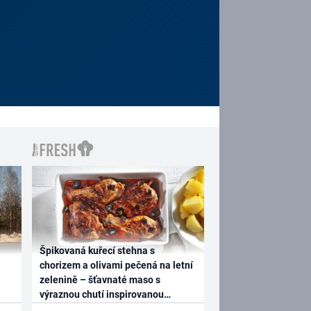
Špikovaná kuřecí stehna s
chorizem a olivami pečená na letní
zelenině – šťavnaté maso s
výraznou chutí inspirovanou
Španělskem