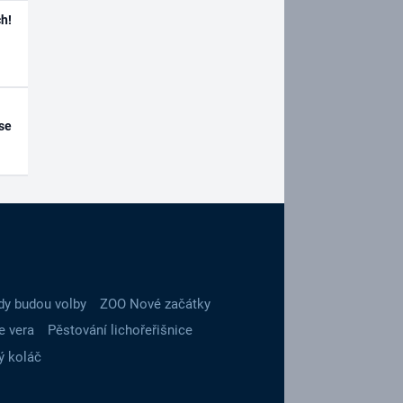
h!
se
dy budou volby
ZOO Nové začátky
e vera
Pěstování lichořeřišnice
ý koláč