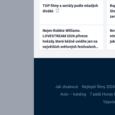
TOP filmy a seriály podle mladých
Rap
diváků
Slo
ze
Nejen Robbie Williams.
No
LOVESTREAM 2026 přiveze
ním
hvězdy, které běžně uvidíte jen na
ja
největších světových festivalech
Jak zhubnout
Nejlepší filmy 2024
Auto – katalog
7 pádů Honzy 
Výpoče