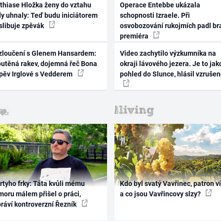
thiase Hložka ženy do vztahu
Operace Entebbe ukázala
dy uhnaly: Teď budu iniciátorem
schopnosti Izraele. Při
 slibuje zpěvák
osvobozování rukojmích padl br
premiéra
zloučení s Glenem Hansardem:
Video zachytilo výzkumníka na
outěná rakev, dojemná řeč Bona
okraji lávového jezera. Je to jak
zpěv Irglové s Vedderem
pohled do Slunce, hlásil vzruše
rtyho frky: Táta kvůli mému
Kdo byl svatý Vavřinec, patron v
oru málem přišel o práci,
a co jsou Vavřincovy slzy?
práví kontroverzní Řezník