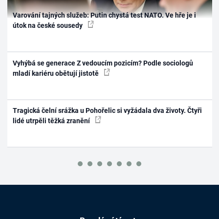
Varování tajných služeb: Putin chystá test NATO. Ve hře je i
útok na české sousedy
Vyhýbá se generace Z vedoucím pozicím? Podle sociologů
mladí kariéru obětují jistotě
Tragická čelní srážka u Pohořelic si vyžádala dva životy. Čtyři
lidé utrpěli těžká zranění