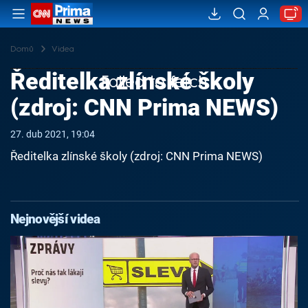
Domů
Videa
Ředitelka zlínské školy
Failed to fetch
(zdroj: CNN Prima NEWS)
27. dub 2021, 19:04
Ředitelka zlínské školy (zdroj: CNN Prima NEWS)
Nejnovější videa