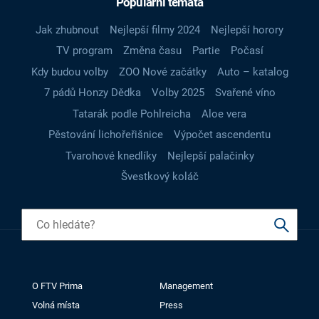
Populární témata
Jak zhubnout
Nejlepší filmy 2024
Nejlepší horory
TV program
Změna času
Partie
Počasí
Kdy budou volby
ZOO Nové začátky
Auto – katalog
7 pádů Honzy Dědka
Volby 2025
Svařené víno
Tatarák podle Pohlreicha
Aloe vera
Pěstování lichořeřišnice
Výpočet ascendentu
Tvarohové knedlíky
Nejlepší palačinky
Švestkový koláč
O FTV Prima
Management
Volná místa
Press