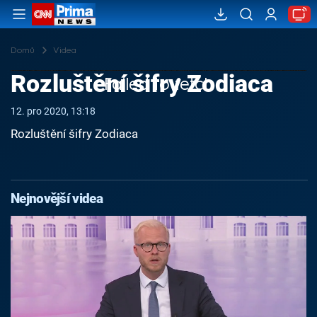
Domů
Videa
Rozluštění šifry Zodiaca
Failed to fetch
12. pro 2020, 13:18
Rozluštění šifry Zodiaca
Nejnovější videa