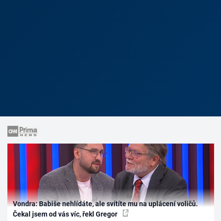
Vondra: Babiše nehlídáte, ale svítíte mu na uplácení voličů.
Čekal jsem od vás víc, řekl Gregor