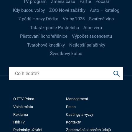
TV program
Změna času
Partie
Počasí
Kdy budou volby
ZOO Nové začátky
Auto – katalog
7 pádů Honzy Dědka
Volby 2025
Svařené víno
Tatarák podle Pohlreicha
Aloe vera
Pěstování lichořeřišnice
Výpočet ascendentu
Tvarohové knedlíky
Nejlepší palačinky
Švestkový koláč
O FTV Prima
Management
Volná místa
Press
Reklama
Castingy a výzvy
HbbTV
Kontakty
Podmínky užívání
Zpracování osobních údajů